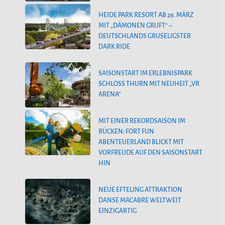
HEIDE PARK RESORT AB 29. MÄRZ
MIT „DÄMONEN GRUFT“ –
DEUTSCHLANDS GRUSELIGSTER
DARK RIDE
SAISONSTART IM ERLEBNISPARK
SCHLOSS THURN MIT NEUHEIT „VR
ARENA“
MIT EINER REKORDSAISON IM
RÜCKEN: FORT FUN
ABENTEUERLAND BLICKT MIT
VORFREUDE AUF DEN SAISONSTART
HIN
NEUE EFTELING ATTRAKTION
DANSE MACABRE WELTWEIT
EINZIGARTIG