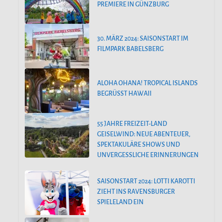
PREMIERE IN GÜNZBURG
30. MÄRZ 2024: SAISONSTART IM
FILMPARK BABELSBERG
ALOHA OHANA! TROPICAL ISLANDS
BEGRÜSST HAWAII
55 JAHRE FREIZEIT-LAND
GEISELWIND: NEUE ABENTEUER,
SPEKTAKULÄRE SHOWS UND
UNVERGESSLICHE ERINNERUNGEN
SAISONSTART 2024: LOTTI KAROTTI
ZIEHT INS RAVENSBURGER
SPIELELAND EIN