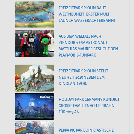
FREIZEITPARK PLOHN BAUT
WELTNEUHEIT! ERSTER MULTI
LAUNCH WASSERACHTERBAHN!
AUS DEM WELTALL NACH
ZIRNDORF: ESA-ASTRONAUT
MATTHIAS MAURER BESUCHT DEN
PLAYMOBIL-FUNPARK
FREIZEITPARK PLOHN STELLT
NEUHEIT 2025 NEBEN DEM
DINOLAND VOR.
HOLIDAY PARK GERMANY KÜNDIGT
GROSSE FAMILIENACHTERBAHN F
ÜR 2025 AN
PEPPA PIG PARK OINKTASTISCHE