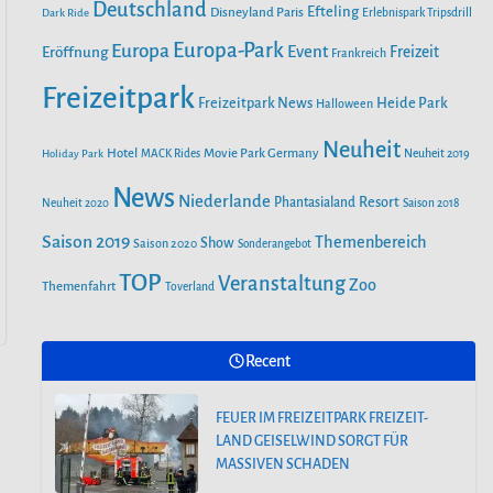
o
r
Deutschland
e
Efteling
Disneyland Paris
Dark Ride
Erlebnispark Tripsdrill
n
k
a
Europa-Park
Europa
Event
Eröffnung
Freizeit
Frankreich
m
Freizeitpark
Heide Park
Freizeitpark News
Halloween
Neuheit
Hotel
Movie Park Germany
Holiday Park
MACK Rides
Neuheit 2019
News
Niederlande
Phantasialand
Resort
Neuheit 2020
Saison 2018
Saison 2019
Themenbereich
Show
Saison 2020
Sonderangebot
TOP
Veranstaltung
Zoo
Themenfahrt
Toverland
Recent
FEUER IM FREIZEITPARK FREIZEIT-
LAND GEISELWIND SORGT FÜR
MASSIVEN SCHADEN