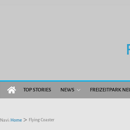
Zum
Inhalt
springen
TOP STORIES
NEWS
FREIZEITPARK NE
Flying Coaster
Navi:
Home