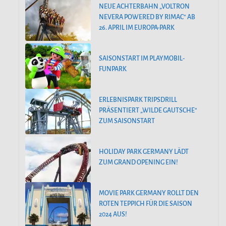
NEUE ACHTERBAHN „VOLTRON
NEVERA POWERED BY RIMAC“ AB
26. APRIL IM EUROPA-PARK
SAISONSTART IM PLAYMOBIL-
FUNPARK
ERLEBNISPARK TRIPSDRILL
PRÄSENTIERT „WILDE GAUTSCHE“
ZUM SAISONSTART
HOLIDAY PARK GERMANY LÄDT
ZUM GRAND OPENING EIN!
MOVIE PARK GERMANY ROLLT DEN
ROTEN TEPPICH FÜR DIE SAISON
2024 AUS!