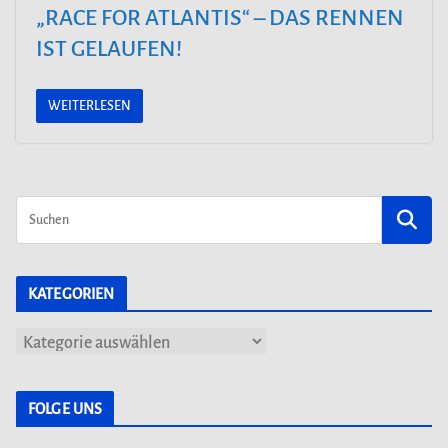
„RACE FOR ATLANTIS“ – DAS RENNEN
IST GELAUFEN!
WEITERLESEN
KATEGORIEN
K
a
t
FOLGE UNS
e