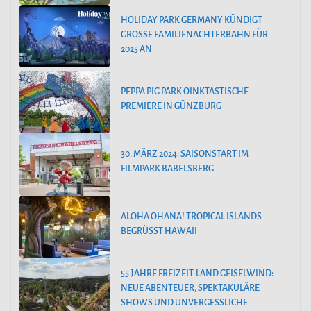
HOLIDAY PARK GERMANY KÜNDIGT
GROSSE FAMILIENACHTERBAHN FÜR 2
025 AN
PEPPA PIG PARK OINKTASTISCHE
PREMIERE IN GÜNZBURG
30. MÄRZ 2024: SAISONSTART IM
FILMPARK BABELSBERG
ALOHA OHANA! TROPICAL ISLANDS
BEGRÜSST HAWAII
55 JAHRE FREIZEIT-LAND GEISELWIND:
NEUE ABENTEUER, SPEKTAKULÄRE
SHOWS UND UNVERGESSLICHE