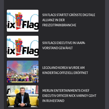
SIX FLAGS STARTET GRÖSSTE DIGITALE A
LLIANZ IN DER F
REIZEITPARKBRANCHE
SIX FLAGS EXECUTIVE IN IAAPA-
VORSTAND GEWÄHLT
LEGOLAND KOREA WURDE AM
KINDERTAG OFFIZIELL ERÖFFNET
MERLIN ENTERTAINMENTS CHIEF
EXECUTIV OFFICER NICK VARNEY GEHT
IN RUHESTAND