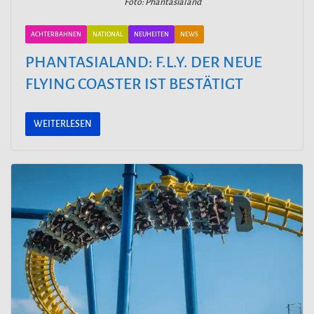
Foto: Phantasialand
ACHTERBAHNEN
NATIONAL
NEUHEITEN
NEWS
PHANTASIALAND: F.L.Y. DER NEUE
FLYING COASTER IST BESTÄTIGT
WEITERLESEN