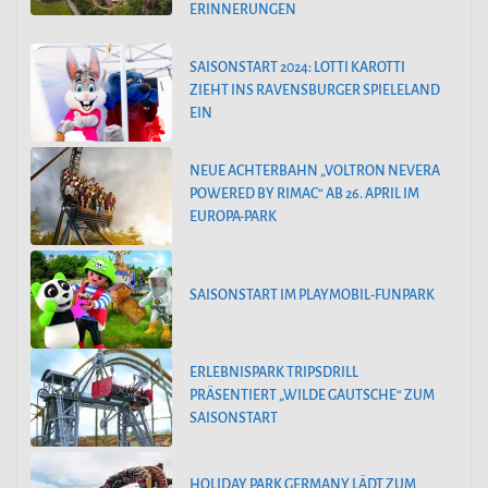
ERINNERUNGEN
SAISONSTART 2024: LOTTI KAROTTI
ZIEHT INS RAVENSBURGER SPIELELAND
EIN
NEUE ACHTERBAHN „VOLTRON NEVERA
POWERED BY RIMAC“ AB 26. APRIL IM
EUROPA-PARK
SAISONSTART IM PLAYMOBIL-FUNPARK
ERLEBNISPARK TRIPSDRILL
PRÄSENTIERT „WILDE GAUTSCHE“ ZUM
SAISONSTART
HOLIDAY PARK GERMANY LÄDT ZUM