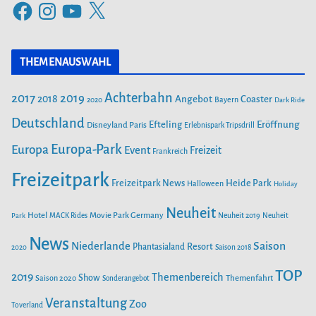
F
I
Y
X
g
a
n
o
o
c
s
u
r
THEMENAUSWAHL
e
t
T
i
b
a
u
Achterbahn
2017
2019
2018
Angebot
Coaster
Bayern
2020
Dark Ride
o
g
b
e
o
Deutschland
r
e
Efteling
Eröffnung
Disneyland Paris
Erlebnispark Tripsdrill
n
k
a
Europa-Park
Europa
Event
Freizeit
Frankreich
m
Freizeitpark
Heide Park
Freizeitpark News
Halloween
Holiday
Neuheit
Hotel
Movie Park Germany
Park
MACK Rides
Neuheit 2019
Neuheit
News
Saison
Niederlande
Phantasialand
Resort
2020
Saison 2018
TOP
2019
Themenbereich
Show
Saison 2020
Themenfahrt
Sonderangebot
Veranstaltung
Zoo
Toverland