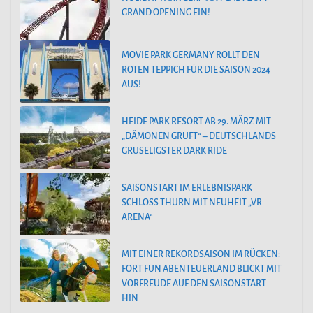
GRAND OPENING EIN!
MOVIE PARK GERMANY ROLLT DEN
ROTEN TEPPICH FÜR DIE SAISON 2024
AUS!
HEIDE PARK RESORT AB 29. MÄRZ MIT
„DÄMONEN GRUFT“ – DEUTSCHLANDS
GRUSELIGSTER DARK RIDE
SAISONSTART IM ERLEBNISPARK
SCHLOSS THURN MIT NEUHEIT „VR
ARENA“
MIT EINER REKORDSAISON IM RÜCKEN:
FORT FUN ABENTEUERLAND BLICKT MIT
VORFREUDE AUF DEN SAISONSTART
HIN