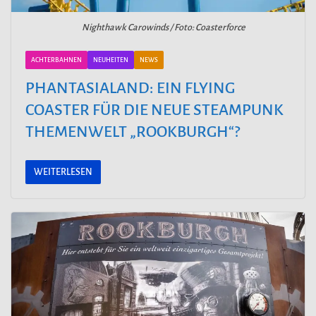
Nighthawk Carowinds / Foto: Coasterforce
ACHTERBAHNEN
NEUHEITEN
NEWS
PHANTASIALAND: EIN FLYING
COASTER FÜR DIE NEUE STEAMPUNK
THEMENWELT „ROOKBURGH“?
WEITERLESEN