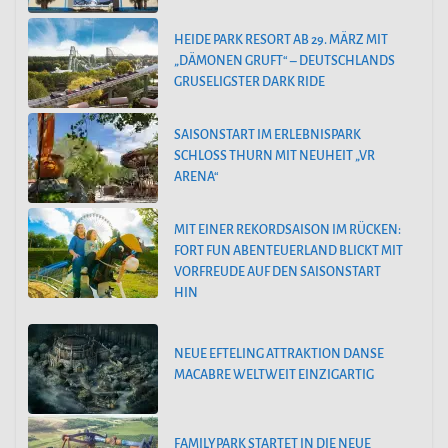
HEIDE PARK RESORT AB 29. MÄRZ MIT
„DÄMONEN GRUFT“ – DEUTSCHLANDS
GRUSELIGSTER DARK RIDE
SAISONSTART IM ERLEBNISPARK
SCHLOSS THURN MIT NEUHEIT „VR
ARENA“
MIT EINER REKORDSAISON IM RÜCKEN:
FORT FUN ABENTEUERLAND BLICKT MIT
VORFREUDE AUF DEN SAISONSTART
HIN
NEUE EFTELING ATTRAKTION DANSE
MACABRE WELTWEIT EINZIGARTIG
FAMILYPARK STARTET IN DIE NEUE