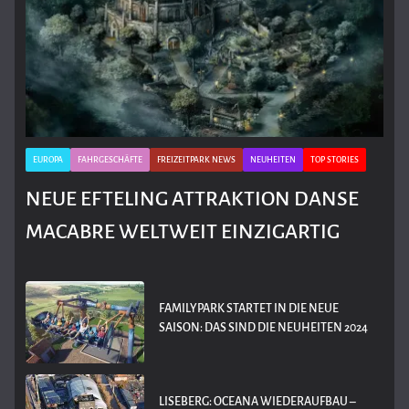
EUROPA
FAHRGESCHÄFTE
FREIZEITPARK NEWS
NEUHEITEN
TOP STORIES
NEUE EFTELING ATTRAKTION DANSE
MACABRE WELTWEIT EINZIGARTIG
FAMILYPARK STARTET IN DIE NEUE
SAISON: DAS SIND DIE NEUHEITEN 2024
LISEBERG: OCEANA WIEDERAUFBAU –