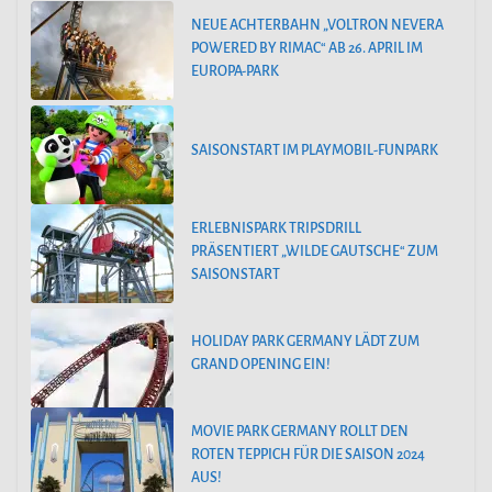
NEUE ACHTERBAHN „VOLTRON NEVERA
POWERED BY RIMAC“ AB 26. APRIL IM
EUROPA-PARK
SAISONSTART IM PLAYMOBIL-FUNPARK
ERLEBNISPARK TRIPSDRILL
PRÄSENTIERT „WILDE GAUTSCHE“ ZUM
SAISONSTART
HOLIDAY PARK GERMANY LÄDT ZUM
GRAND OPENING EIN!
MOVIE PARK GERMANY ROLLT DEN
ROTEN TEPPICH FÜR DIE SAISON 2024
AUS!