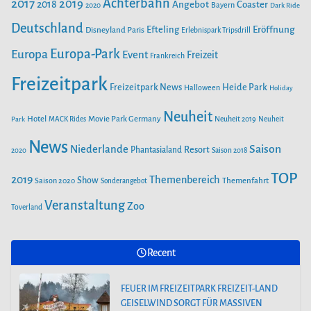
Achterbahn
2017
2019
2018
Angebot
Coaster
Bayern
2020
Dark Ride
o
g
b
e
o
Deutschland
r
e
Efteling
Eröffnung
Disneyland Paris
Erlebnispark Tripsdrill
n
k
a
Europa-Park
Europa
Event
Freizeit
Frankreich
m
Freizeitpark
Heide Park
Freizeitpark News
Halloween
Holiday
Neuheit
Hotel
Movie Park Germany
Park
MACK Rides
Neuheit 2019
Neuheit
News
Saison
Niederlande
Phantasialand
Resort
2020
Saison 2018
TOP
2019
Themenbereich
Show
Saison 2020
Themenfahrt
Sonderangebot
Veranstaltung
Zoo
Toverland
Recent
FEUER IM FREIZEITPARK FREIZEIT-LAND
GEISELWIND SORGT FÜR MASSIVEN