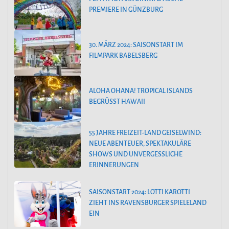
PREMIERE IN GÜNZBURG
30. MÄRZ 2024: SAISONSTART IM
FILMPARK BABELSBERG
ALOHA OHANA! TROPICAL ISLANDS
BEGRÜSST HAWAII
55 JAHRE FREIZEIT-LAND GEISELWIND:
NEUE ABENTEUER, SPEKTAKULÄRE
SHOWS UND UNVERGESSLICHE
ERINNERUNGEN
SAISONSTART 2024: LOTTI KAROTTI
ZIEHT INS RAVENSBURGER SPIELELAND
EIN