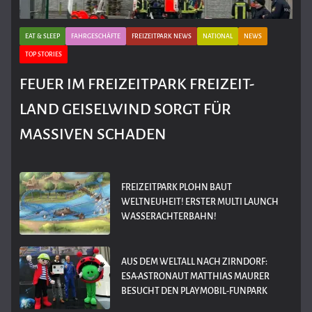
EAT & SLEEP
FAHRGESCHÄFTE
FREIZEITPARK NEWS
NATIONAL
NEWS
TOP STORIES
FEUER IM FREIZEITPARK FREIZEIT-
LAND GEISELWIND SORGT FÜR
MASSIVEN SCHADEN
FREIZEITPARK PLOHN BAUT
WELTNEUHEIT! ERSTER MULTI LAUNCH
WASSERACHTERBAHN!
AUS DEM WELTALL NACH ZIRNDORF:
ESA-ASTRONAUT MATTHIAS MAURER
BESUCHT DEN PLAYMOBIL-FUNPARK