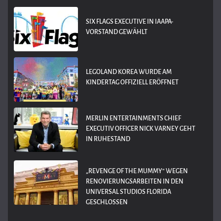
SIX FLAGS EXECUTIVE IN IAAPA-
VORSTAND GEWÄHLT
LEGOLAND KOREA WURDE AM
KINDERTAG OFFIZIELL ERÖFFNET
MERLIN ENTERTAINMENTS CHIEF
EXECUTIV OFFICER NICK VARNEY GEHT
IN RUHESTAND
„REVENGE OF THE MUMMY“ WEGEN
RENOVIERUNGSARBEITEN IN DEN
UNIVERSAL STUDIOS FLORIDA
GESCHLOSSEN