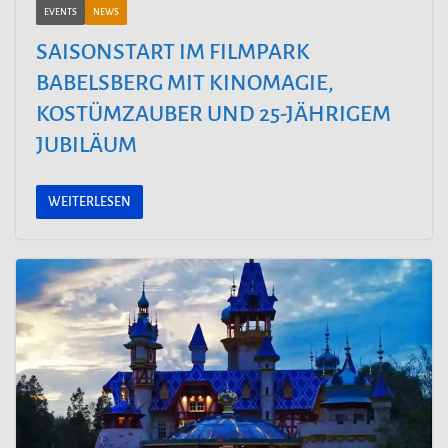
EVENTS
NEWS
SAISONSTART IM FILMPARK
BABELSBERG MIT KINOMAGIE,
KOSTÜMZAUBER UND 25-JÄHRIGEM
JUBILÄUM
WEITERLESEN