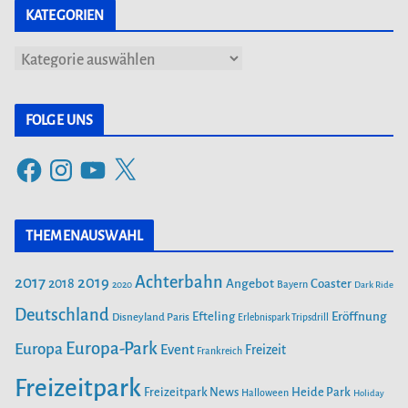
KATEGORIEN
K
a
t
FOLGE UNS
e
F
I
Y
X
g
a
n
o
o
c
s
u
r
THEMENAUSWAHL
e
t
T
i
b
a
u
Achterbahn
2017
2019
2018
Angebot
Coaster
Bayern
2020
Dark Ride
o
g
b
e
o
Deutschland
r
e
Efteling
Eröffnung
Disneyland Paris
Erlebnispark Tripsdrill
n
k
a
Europa-Park
Europa
Event
Freizeit
Frankreich
m
Freizeitpark
Heide Park
Freizeitpark News
Halloween
Holiday