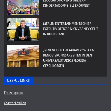
LEGOLAND KOREA WURDE AM
KINDERTAG OFFIZIELL ERÖFFNET
MERLIN ENTERTAINMENTS CHIEF
EXECUTIV OFFICER NICK VARNEY GEHT
IN RUHESTAND
„REVENGE OF THE MUMMY“ WEGEN
RENOVIERUNGSARBEITEN IN DEN
UNIVERSAL STUDIOS FLORIDA
GESCHLOSSEN
USEFUL LINKS
Freizeitparks
Coaster Lexikon