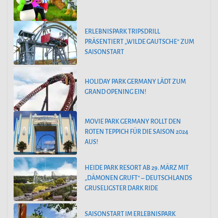
ERLEBNISPARK TRIPSDRILL
PRÄSENTIERT „WILDE GAUTSCHE“ ZUM
SAISONSTART
HOLIDAY PARK GERMANY LÄDT ZUM
GRAND OPENING EIN!
MOVIE PARK GERMANY ROLLT DEN
ROTEN TEPPICH FÜR DIE SAISON 2024
AUS!
HEIDE PARK RESORT AB 29. MÄRZ MIT
„DÄMONEN GRUFT“ – DEUTSCHLANDS
GRUSELIGSTER DARK RIDE
SAISONSTART IM ERLEBNISPARK