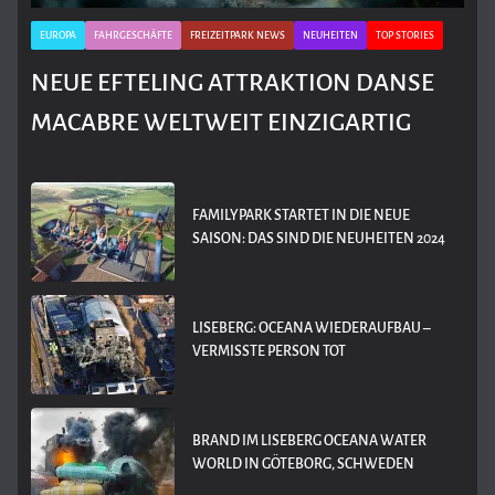
EUROPA
FAHRGESCHÄFTE
FREIZEITPARK NEWS
NEUHEITEN
TOP STORIES
NEUE EFTELING ATTRAKTION DANSE
MACABRE WELTWEIT EINZIGARTIG
FAMILYPARK STARTET IN DIE NEUE
SAISON: DAS SIND DIE NEUHEITEN 2024
LISEBERG: OCEANA WIEDERAUFBAU –
VERMISSTE PERSON TOT
BRAND IM LISEBERG OCEANA WATER
WORLD IN GÖTEBORG, SCHWEDEN