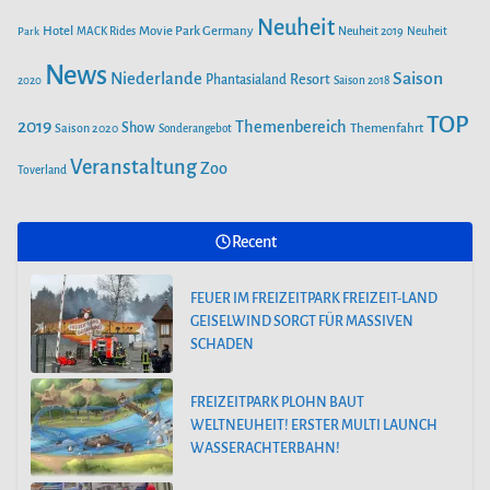
Neuheit
Hotel
Movie Park Germany
Park
MACK Rides
Neuheit 2019
Neuheit
News
Saison
Niederlande
Phantasialand
Resort
2020
Saison 2018
TOP
2019
Themenbereich
Show
Saison 2020
Themenfahrt
Sonderangebot
Veranstaltung
Zoo
Toverland
Recent
FEUER IM FREIZEITPARK FREIZEIT-LAND
GEISELWIND SORGT FÜR MASSIVEN
SCHADEN
FREIZEITPARK PLOHN BAUT
WELTNEUHEIT! ERSTER MULTI LAUNCH
WASSERACHTERBAHN!