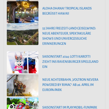
ALOHA OHANA! TROPICAL ISLANDS
BEGRÜSST HAWAII
55 JAHRE FREIZEIT-LAND GEISELWIND:
NEUE ABENTEUER, SPEKTAKULÄRE
SHOWS UND UNVERGESSLICHE
ERINNERUNGEN
SAISONSTART 2024: LOTTI KAROTTI
ZIEHT INS RAVENSBURGER SPIELELAND
EIN
NEUE ACHTERBAHN „VOLTRON NEVERA
POWERED BY RIMAC“ AB 26. APRIL IM
EUROPA-PARK
SAISONSTART IM PLAYMOBIL-FUNPARK