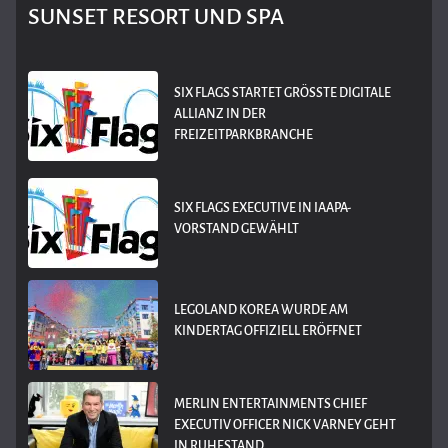
SUNSET RESORT UND SPA
SIX FLAGS STARTET GRÖSSTE DIGITALE A
LLIANZ IN DER F
REIZEITPARKBRANCHE
SIX FLAGS EXECUTIVE IN IAAPA-
VORSTAND GEWÄHLT
LEGOLAND KOREA WURDE AM
KINDERTAG OFFIZIELL ERÖFFNET
MERLIN ENTERTAINMENTS CHIEF
EXECUTIV OFFICER NICK VARNEY GEHT
IN RUHESTAND