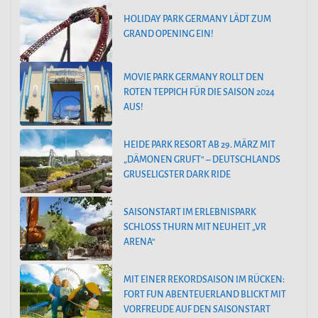
HOLIDAY PARK GERMANY LÄDT ZUM
GRAND OPENING EIN!
MOVIE PARK GERMANY ROLLT DEN
ROTEN TEPPICH FÜR DIE SAISON 2024
AUS!
HEIDE PARK RESORT AB 29. MÄRZ MIT
„DÄMONEN GRUFT“ – DEUTSCHLANDS
GRUSELIGSTER DARK RIDE
SAISONSTART IM ERLEBNISPARK
SCHLOSS THURN MIT NEUHEIT „VR
ARENA“
MIT EINER REKORDSAISON IM RÜCKEN:
FORT FUN ABENTEUERLAND BLICKT MIT
VORFREUDE AUF DEN SAISONSTART