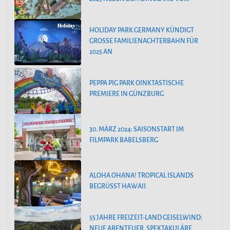
HOLIDAY PARK GERMANY KÜNDIGT
GROSSE FAMILIENACHTERBAHN FÜR 2
025 AN
PEPPA PIG PARK OINKTASTISCHE
PREMIERE IN GÜNZBURG
30. MÄRZ 2024: SAISONSTART IM
FILMPARK BABELSBERG
ALOHA OHANA! TROPICAL ISLANDS
BEGRÜSST HAWAII
55 JAHRE FREIZEIT-LAND GEISELWIND:
NEUE ABENTEUER, SPEKTAKULÄRE