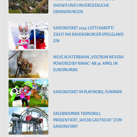
SHOWS UND UNVERGESSLICHE
ERINNERUNGEN
SAISONSTART 2024: LOTTI KAROTTI
ZIEHT INS RAVENSBURGER SPIELELAND
EIN
NEUE ACHTERBAHN „VOLTRON NEVERA
POWERED BY RIMAC“ AB 26. APRIL IM
EUROPA-PARK
SAISONSTART IM PLAYMOBIL-FUNPARK
ERLEBNISPARK TRIPSDRILL
PRÄSENTIERT „WILDE GAUTSCHE“ ZUM
SAISONSTART