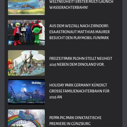
WELTNEUHEIT! ERSTER MULTI LAUNCH
WASSERACHTERBAHN!
AUS DEM WELTALL NACH ZIRNDORF:
ESA-ASTRONAUT MATTHIAS MAURER
BESUCHT DEN PLAYMOBIL-FUNPARK
FREIZEITPARK PLOHN STELLT NEUHEIT
2025 NEBEN DEM DINOLAND VOR.
HOLIDAY PARK GERMANY KÜNDIGT
GROSSE FAMILIENACHTERBAHN FÜR 2
025 AN
PEPPA PIG PARK OINKTASTISCHE
PREMIERE IN GÜNZBURG