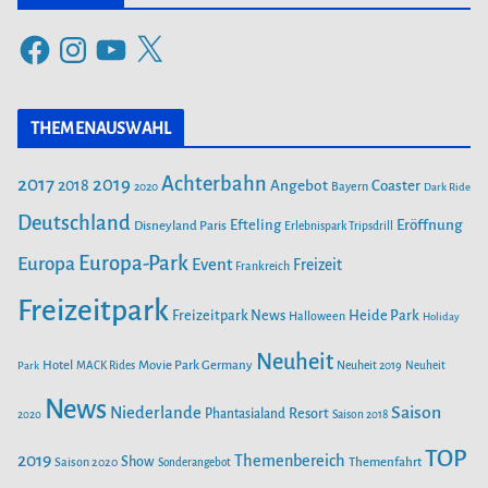
e
F
I
Y
X
g
a
n
o
o
c
s
u
r
THEMENAUSWAHL
e
t
T
i
b
a
u
Achterbahn
2017
2019
2018
Angebot
Coaster
Bayern
2020
Dark Ride
o
g
b
e
o
Deutschland
r
e
Efteling
Eröffnung
Disneyland Paris
Erlebnispark Tripsdrill
n
k
a
Europa-Park
Europa
Event
Freizeit
Frankreich
m
Freizeitpark
Heide Park
Freizeitpark News
Halloween
Holiday
Neuheit
Hotel
Movie Park Germany
Park
MACK Rides
Neuheit 2019
Neuheit
News
Saison
Niederlande
Phantasialand
Resort
2020
Saison 2018
TOP
2019
Themenbereich
Show
Saison 2020
Themenfahrt
Sonderangebot