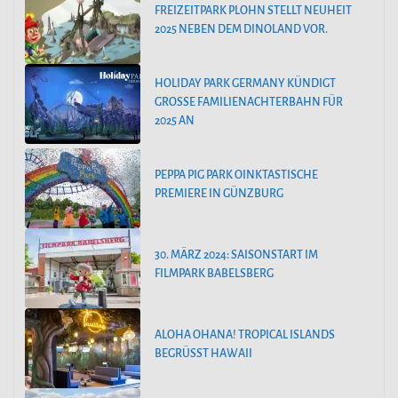
FREIZEITPARK PLOHN STELLT NEUHEIT
2025 NEBEN DEM DINOLAND VOR.
HOLIDAY PARK GERMANY KÜNDIGT
GROSSE FAMILIENACHTERBAHN FÜR 2
025 AN
PEPPA PIG PARK OINKTASTISCHE
PREMIERE IN GÜNZBURG
30. MÄRZ 2024: SAISONSTART IM
FILMPARK BABELSBERG
ALOHA OHANA! TROPICAL ISLANDS
BEGRÜSST HAWAII