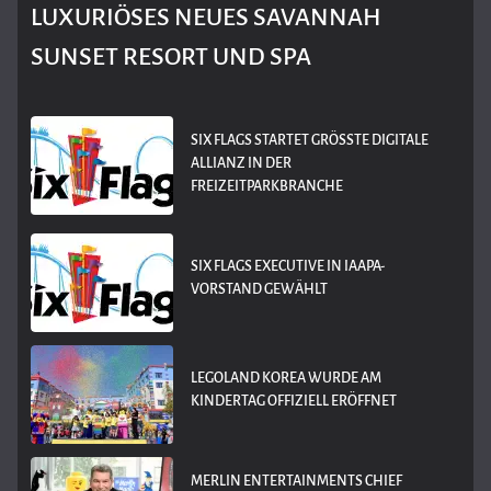
LUXURIÖSES NEUES SAVANNAH
SUNSET RESORT UND SPA
SIX FLAGS STARTET GRÖSSTE DIGITALE A
LLIANZ IN DER F
REIZEITPARKBRANCHE
SIX FLAGS EXECUTIVE IN IAAPA-
VORSTAND GEWÄHLT
LEGOLAND KOREA WURDE AM
KINDERTAG OFFIZIELL ERÖFFNET
MERLIN ENTERTAINMENTS CHIEF