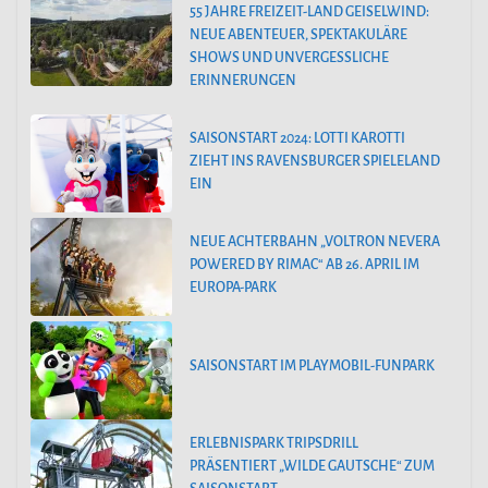
55 JAHRE FREIZEIT-LAND GEISELWIND:
NEUE ABENTEUER, SPEKTAKULÄRE
SHOWS UND UNVERGESSLICHE
ERINNERUNGEN
SAISONSTART 2024: LOTTI KAROTTI
ZIEHT INS RAVENSBURGER SPIELELAND
EIN
NEUE ACHTERBAHN „VOLTRON NEVERA
POWERED BY RIMAC“ AB 26. APRIL IM
EUROPA-PARK
SAISONSTART IM PLAYMOBIL-FUNPARK
ERLEBNISPARK TRIPSDRILL
PRÄSENTIERT „WILDE GAUTSCHE“ ZUM