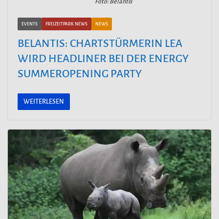
Foto: Belantis
EVENTS
FREIZEITPARK NEWS
NEWS
BELANTIS: CHARTSTÜRMERIN LEA
WIRD HEADLINER BEI DER ENERGY
SUMMEROPENING PARTY
WEITERLESEN