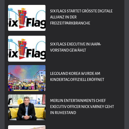
SIX FLAGS STARTET GRÖSSTE DIGITALE A
LLIANZ IN DER F
REIZEITPARKBRANCHE
SIX FLAGS EXECUTIVE IN IAAPA-
VORSTAND GEWÄHLT
LEGOLAND KOREA WURDE AM
KINDERTAG OFFIZIELL ERÖFFNET
MERLIN ENTERTAINMENTS CHIEF
EXECUTIV OFFICER NICK VARNEY GEHT
IN RUHESTAND