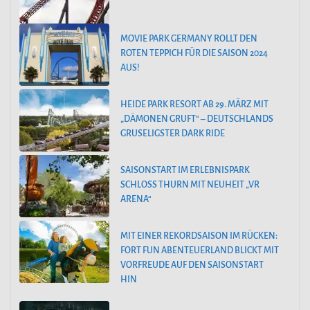
MOVIE PARK GERMANY ROLLT DEN
ROTEN TEPPICH FÜR DIE SAISON 2024
AUS!
HEIDE PARK RESORT AB 29. MÄRZ MIT
„DÄMONEN GRUFT“ – DEUTSCHLANDS
GRUSELIGSTER DARK RIDE
SAISONSTART IM ERLEBNISPARK
SCHLOSS THURN MIT NEUHEIT „VR
ARENA“
MIT EINER REKORDSAISON IM RÜCKEN:
FORT FUN ABENTEUERLAND BLICKT MIT
VORFREUDE AUF DEN SAISONSTART
HIN