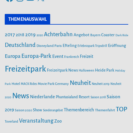
a
n
o
o
c
s
u
r
THEMENAUSWAHL
e
t
T
i
b
a
u
Achterbahn
2017
2019
2018
Angebot
Coaster
Bayern
2020
Dark Ride
o
g
b
e
o
Deutschland
r
e
Efteling
Eröffnung
Disneyland Paris
Erlebnispark Tripsdrill
n
k
a
Europa-Park
Europa
Event
Freizeit
Frankreich
m
Freizeitpark
Heide Park
Freizeitpark News
Halloween
Holiday
Neuheit
Hotel
Movie Park Germany
Park
MACK Rides
Neuheit 2019
Neuheit
News
Saison
Niederlande
Phantasialand
Resort
2020
Saison 2018
TOP
2019
Themenbereich
Show
Saison 2020
Themenfahrt
Sonderangebot
Veranstaltung
Zoo
Toverland