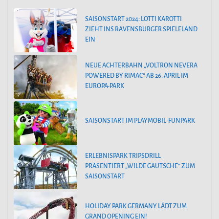
SAISONSTART 2024: LOTTI KAROTTI
ZIEHT INS RAVENSBURGER SPIELELAND
EIN
NEUE ACHTERBAHN „VOLTRON NEVERA
POWERED BY RIMAC“ AB 26. APRIL IM
EUROPA-PARK
SAISONSTART IM PLAYMOBIL-FUNPARK
ERLEBNISPARK TRIPSDRILL
PRÄSENTIERT „WILDE GAUTSCHE“ ZUM
SAISONSTART
HOLIDAY PARK GERMANY LÄDT ZUM
GRAND OPENING EIN!