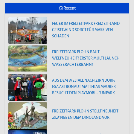
Recent
FEUER IM FREIZEITPARK FREIZEIT-LAND
GEISELWIND SORGT FÜR MASSIVEN
SCHADEN
FREIZEITPARK PLOHN BAUT
WELTNEUHEIT! ERSTER MULTI LAUNCH
WASSERACHTERBAHN!
AUS DEM WELTALL NACH ZIRNDORF:
ESA-ASTRONAUT MATTHIAS MAURER
BESUCHT DEN PLAYMOBIL-FUNPARK
FREIZEITPARK PLOHN STELLT NEUHEIT
2025 NEBEN DEM DINOLAND VOR.