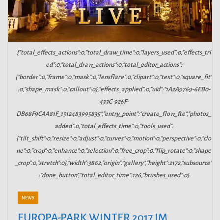
{"total_effects_actions":0,"total_draw_time":0,"layers_used":0,"effects_tri
ed":0,"total_draw_actions":0,"total_editor_actions":
{"border":0,"frame":0,"mask":0,"lensflare":0,"clipart":0,"text":0,"square_fit"
:0,"shape_mask":0,"callout":0},"effects_applied":0,"uid":"1A2A9769-6EB0-
433C-926F-
DB68F9CAA81F_1512483995835","entry_point":"create_flow_fte","photos_
added":0,"total_effects_time":0,"tools_used":
{"tilt_shift":0,"resize":0,"adjust":0,"curves":0,"motion":0,"perspective":0,"clo
ne":0,"crop":0,"enhance":0,"selection":0,"free_crop":0,"flip_rotate":0,"shape
_crop":0,"stretch":0},"width":3862,"origin":"gallery","height":2172,"subsource"
:"done_button","total_editor_time":126,"brushes_used":0}
NEWS
EUROPA-PARK WINTER 2017 IM