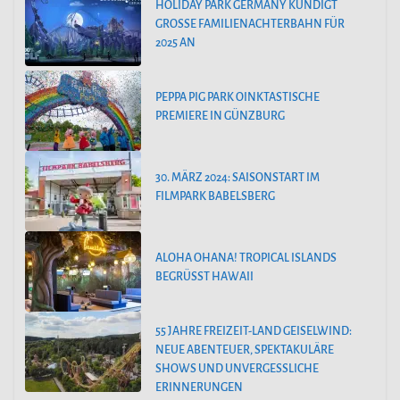
HOLIDAY PARK GERMANY KÜNDIGT
GROSSE FAMILIENACHTERBAHN FÜR 2
025 AN
PEPPA PIG PARK OINKTASTISCHE
PREMIERE IN GÜNZBURG
30. MÄRZ 2024: SAISONSTART IM
FILMPARK BABELSBERG
ALOHA OHANA! TROPICAL ISLANDS
BEGRÜSST HAWAII
55 JAHRE FREIZEIT-LAND GEISELWIND:
NEUE ABENTEUER, SPEKTAKULÄRE
SHOWS UND UNVERGESSLICHE
ERINNERUNGEN