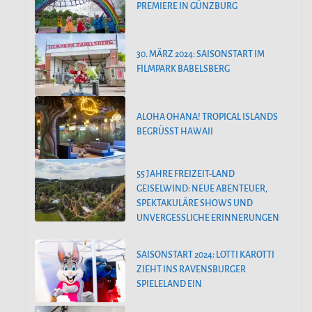
PREMIERE IN GÜNZBURG
30. MÄRZ 2024: SAISONSTART IM
FILMPARK BABELSBERG
ALOHA OHANA! TROPICAL ISLANDS
BEGRÜSST HAWAII
55 JAHRE FREIZEIT-LAND
GEISELWIND: NEUE ABENTEUER,
SPEKTAKULÄRE SHOWS UND
UNVERGESSLICHE ERINNERUNGEN
SAISONSTART 2024: LOTTI KAROTTI
ZIEHT INS RAVENSBURGER
SPIELELAND EIN