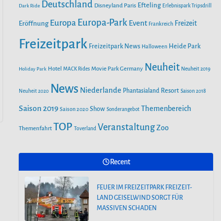
o
r
Deutschland
e
Efteling
Disneyland Paris
Dark Ride
Erlebnispark Tripsdrill
n
k
a
Europa-Park
Europa
Event
Eröffnung
Freizeit
Frankreich
m
Freizeitpark
Heide Park
Freizeitpark News
Halloween
Neuheit
Hotel
Movie Park Germany
Holiday Park
MACK Rides
Neuheit 2019
News
Niederlande
Phantasialand
Resort
Neuheit 2020
Saison 2018
Saison 2019
Themenbereich
Show
Saison 2020
Sonderangebot
TOP
Veranstaltung
Zoo
Themenfahrt
Toverland
Recent
FEUER IM FREIZEITPARK FREIZEIT-
LAND GEISELWIND SORGT FÜR
MASSIVEN SCHADEN