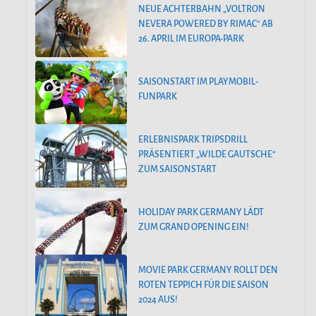
NEUE ACHTERBAHN „VOLTRON
NEVERA POWERED BY RIMAC“ AB
26. APRIL IM EUROPA-PARK
SAISONSTART IM PLAYMOBIL-
FUNPARK
ERLEBNISPARK TRIPSDRILL
PRÄSENTIERT „WILDE GAUTSCHE“
ZUM SAISONSTART
HOLIDAY PARK GERMANY LÄDT
ZUM GRAND OPENING EIN!
MOVIE PARK GERMANY ROLLT DEN
ROTEN TEPPICH FÜR DIE SAISON
2024 AUS!