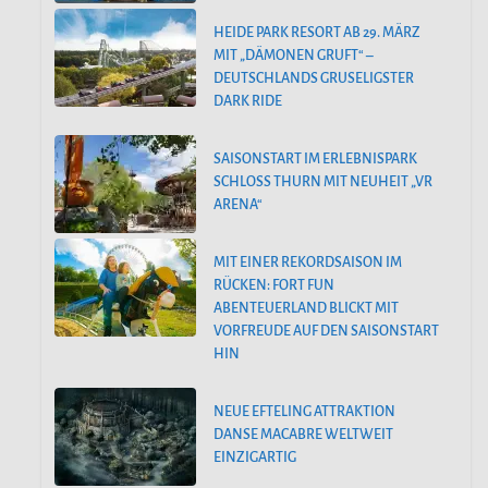
HEIDE PARK RESORT AB 29. MÄRZ
MIT „DÄMONEN GRUFT“ –
DEUTSCHLANDS GRUSELIGSTER
DARK RIDE
SAISONSTART IM ERLEBNISPARK
SCHLOSS THURN MIT NEUHEIT „VR
ARENA“
MIT EINER REKORDSAISON IM
RÜCKEN: FORT FUN
ABENTEUERLAND BLICKT MIT
VORFREUDE AUF DEN SAISONSTART
HIN
NEUE EFTELING ATTRAKTION
DANSE MACABRE WELTWEIT
EINZIGARTIG