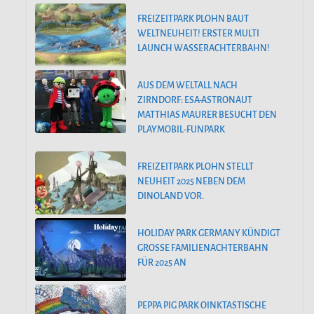
FREIZEITPARK PLOHN BAUT
WELTNEUHEIT! ERSTER MULTI
LAUNCH WASSERACHTERBAHN!
AUS DEM WELTALL NACH
ZIRNDORF: ESA-ASTRONAUT
MATTHIAS MAURER BESUCHT DEN
PLAYMOBIL-FUNPARK
FREIZEITPARK PLOHN STELLT
NEUHEIT 2025 NEBEN DEM
DINOLAND VOR.
HOLIDAY PARK GERMANY KÜNDIGT
GROSSE FAMILIENACHTERBAHN F
ÜR 2025 AN
PEPPA PIG PARK OINKTASTISCHE