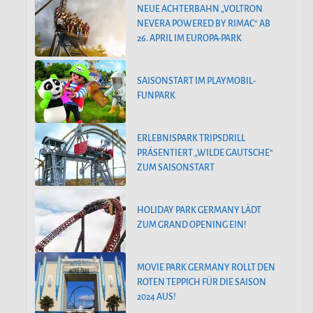
NEUE ACHTERBAHN „VOLTRON
NEVERA POWERED BY RIMAC“ AB
26. APRIL IM EUROPA-PARK
SAISONSTART IM PLAYMOBIL-
FUNPARK
ERLEBNISPARK TRIPSDRILL
PRÄSENTIERT „WILDE GAUTSCHE“
ZUM SAISONSTART
HOLIDAY PARK GERMANY LÄDT
ZUM GRAND OPENING EIN!
MOVIE PARK GERMANY ROLLT DEN
ROTEN TEPPICH FÜR DIE SAISON
2024 AUS!