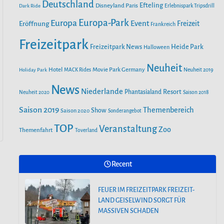
o
r
Deutschland
e
Efteling
Disneyland Paris
Dark Ride
Erlebnispark Tripsdrill
n
k
a
Europa-Park
Europa
Event
Eröffnung
Freizeit
Frankreich
m
Freizeitpark
Heide Park
Freizeitpark News
Halloween
Neuheit
Hotel
Movie Park Germany
Holiday Park
MACK Rides
Neuheit 2019
News
Niederlande
Phantasialand
Resort
Neuheit 2020
Saison 2018
Saison 2019
Themenbereich
Show
Saison 2020
Sonderangebot
TOP
Veranstaltung
Zoo
Themenfahrt
Toverland
Recent
FEUER IM FREIZEITPARK FREIZEIT-
LAND GEISELWIND SORGT FÜR
MASSIVEN SCHADEN