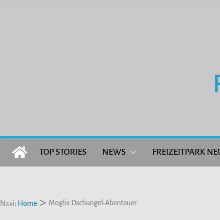
Zum
Inhalt
springen
TOP STORIES
NEWS
FREIZEITPARK NE
Moglis Dschungel-Abenteuer
Navi:
Home