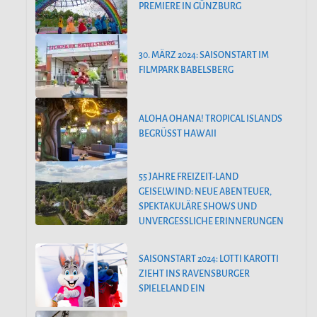
PREMIERE IN GÜNZBURG
30. MÄRZ 2024: SAISONSTART IM
FILMPARK BABELSBERG
ALOHA OHANA! TROPICAL ISLANDS
BEGRÜSST HAWAII
55 JAHRE FREIZEIT-LAND
GEISELWIND: NEUE ABENTEUER,
SPEKTAKULÄRE SHOWS UND
UNVERGESSLICHE ERINNERUNGEN
SAISONSTART 2024: LOTTI KAROTTI
ZIEHT INS RAVENSBURGER
SPIELELAND EIN