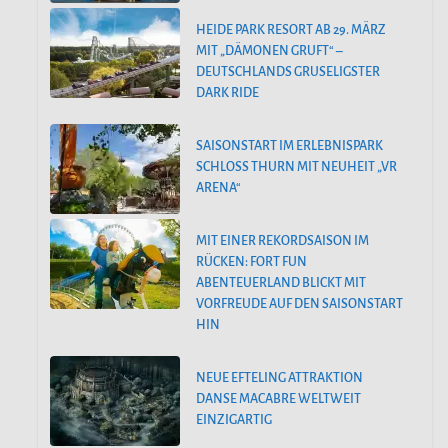
HEIDE PARK RESORT AB 29. MÄRZ
MIT „DÄMONEN GRUFT“ –
DEUTSCHLANDS GRUSELIGSTER
DARK RIDE
SAISONSTART IM ERLEBNISPARK
SCHLOSS THURN MIT NEUHEIT „VR
ARENA“
MIT EINER REKORDSAISON IM
RÜCKEN: FORT FUN
ABENTEUERLAND BLICKT MIT
VORFREUDE AUF DEN SAISONSTART
HIN
NEUE EFTELING ATTRAKTION
DANSE MACABRE WELTWEIT
EINZIGARTIG