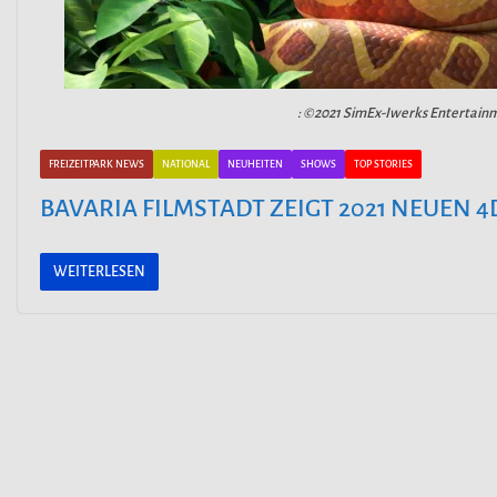
: ©2021 SimEx-Iwerks Entertainm
FREIZEITPARK NEWS
NATIONAL
NEUHEITEN
SHOWS
TOP STORIES
BAVARIA FILMSTADT ZEIGT 2021 NEUEN 4
WEITERLESEN