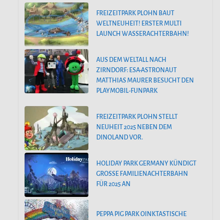
FREIZEITPARK PLOHN BAUT
WELTNEUHEIT! ERSTER MULTI
LAUNCH WASSERACHTERBAHN!
AUS DEM WELTALL NACH
ZIRNDORF: ESA-ASTRONAUT
MATTHIAS MAURER BESUCHT DEN
PLAYMOBIL-FUNPARK
FREIZEITPARK PLOHN STELLT
NEUHEIT 2025 NEBEN DEM
DINOLAND VOR.
HOLIDAY PARK GERMANY KÜNDIGT
GROSSE FAMILIENACHTERBAHN F
ÜR 2025 AN
PEPPA PIG PARK OINKTASTISCHE