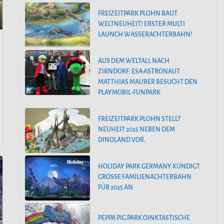
FREIZEITPARK PLOHN BAUT
WELTNEUHEIT! ERSTER MULTI
LAUNCH WASSERACHTERBAHN!
AUS DEM WELTALL NACH
ZIRNDORF: ESA-ASTRONAUT
MATTHIAS MAURER BESUCHT DEN
PLAYMOBIL-FUNPARK
FREIZEITPARK PLOHN STELLT
NEUHEIT 2025 NEBEN DEM
DINOLAND VOR.
HOLIDAY PARK GERMANY KÜNDIGT
GROSSE FAMILIENACHTERBAHN F
ÜR 2025 AN
PEPPA PIG PARK OINKTASTISCHE