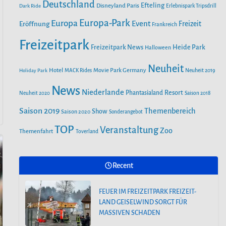
o
r
Deutschland
e
Efteling
Disneyland Paris
Dark Ride
Erlebnispark Tripsdrill
n
k
a
Europa-Park
Europa
Event
Eröffnung
Freizeit
Frankreich
m
Freizeitpark
Heide Park
Freizeitpark News
Halloween
Neuheit
Hotel
Movie Park Germany
Holiday Park
MACK Rides
Neuheit 2019
News
Niederlande
Phantasialand
Resort
Neuheit 2020
Saison 2018
Saison 2019
Themenbereich
Show
Saison 2020
Sonderangebot
TOP
Veranstaltung
Zoo
Themenfahrt
Toverland
Recent
FEUER IM FREIZEITPARK FREIZEIT-
LAND GEISELWIND SORGT FÜR
MASSIVEN SCHADEN