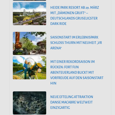
HEIDE PARK RESORT AB 29. MÄRZ
MIT „DÄMONEN GRUFT“ –
DEUTSCHLANDS GRUSELIGSTER
DARK RIDE
SAISONSTART IM ERLEBNISPARK
SCHLOSS THURN MIT NEUHEIT „VR
ARENA“
MIT EINER REKORDSAISON IM
RÜCKEN: FORT FUN
ABENTEUERLAND BLICKT MIT
VORFREUDE AUF DEN SAISONSTART
HIN
NEUE EFTELING ATTRAKTION
DANSE MACABRE WELTWEIT
EINZIGARTIG