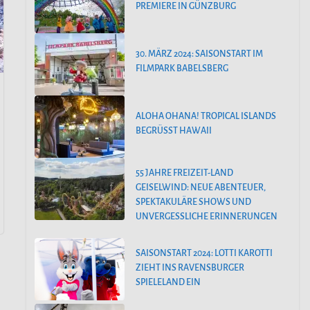
PREMIERE IN GÜNZBURG
30. MÄRZ 2024: SAISONSTART IM
FILMPARK BABELSBERG
ALOHA OHANA! TROPICAL ISLANDS
BEGRÜSST HAWAII
55 JAHRE FREIZEIT-LAND
GEISELWIND: NEUE ABENTEUER,
SPEKTAKULÄRE SHOWS UND
UNVERGESSLICHE ERINNERUNGEN
SAISONSTART 2024: LOTTI KAROTTI
ZIEHT INS RAVENSBURGER
SPIELELAND EIN