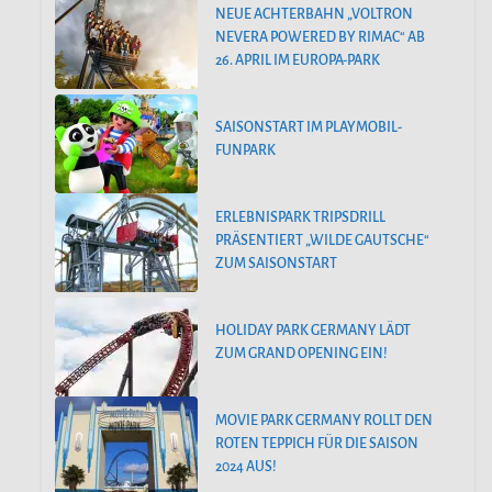
NEUE ACHTERBAHN „VOLTRON
NEVERA POWERED BY RIMAC“ AB
26. APRIL IM EUROPA-PARK
SAISONSTART IM PLAYMOBIL-
FUNPARK
ERLEBNISPARK TRIPSDRILL
PRÄSENTIERT „WILDE GAUTSCHE“
ZUM SAISONSTART
HOLIDAY PARK GERMANY LÄDT
ZUM GRAND OPENING EIN!
MOVIE PARK GERMANY ROLLT DEN
ROTEN TEPPICH FÜR DIE SAISON
2024 AUS!