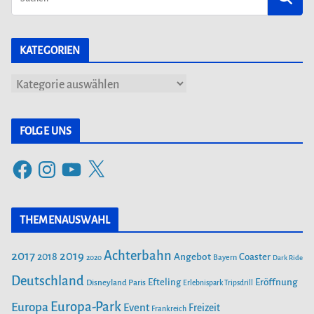
KATEGORIEN
K
a
t
FOLGE UNS
e
F
I
Y
X
g
a
n
o
o
c
s
u
r
THEMENAUSWAHL
e
t
T
i
b
a
u
Achterbahn
2017
2019
2018
Angebot
Coaster
Bayern
2020
Dark Ride
o
g
b
e
o
Deutschland
r
e
Efteling
Eröffnung
Disneyland Paris
Erlebnispark Tripsdrill
n
k
a
Europa-Park
Europa
Event
Freizeit
Frankreich