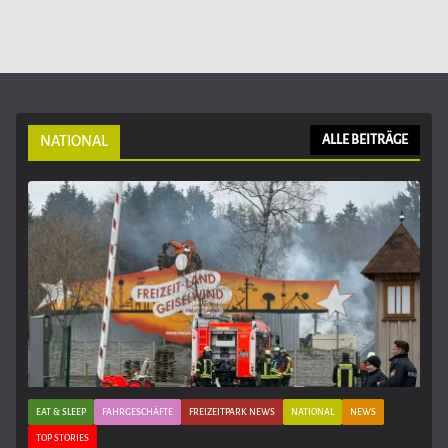
NATIONAL
ALLE BEITRÄGE
EAT & SLEEP
FAHRGESCHÄFTE
FREIZEITPARK NEWS
NATIONAL
NEWS
TOP STORIES