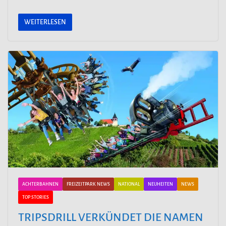
WEITERLESEN
ACHTERBAHNEN
FREIZEITPARK NEWS
NATIONAL
NEUHEITEN
NEWS
TOP STORIES
TRIPSDRILL VERKÜNDET DIE NAMEN