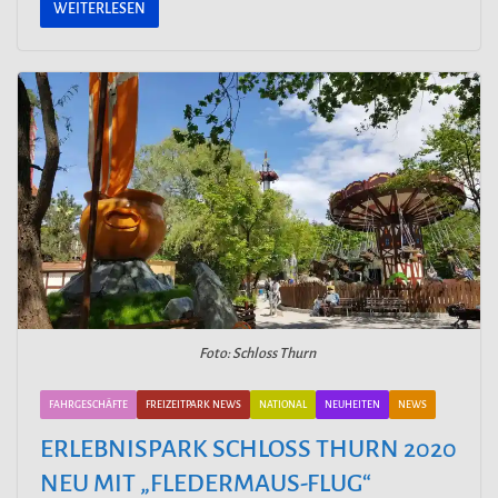
WEITERLESEN
Foto: Schloss Thurn
FAHRGESCHÄFTE
FREIZEITPARK NEWS
NATIONAL
NEUHEITEN
NEWS
ERLEBNISPARK SCHLOSS THURN 2020
NEU MIT „FLEDERMAUS-FLUG“