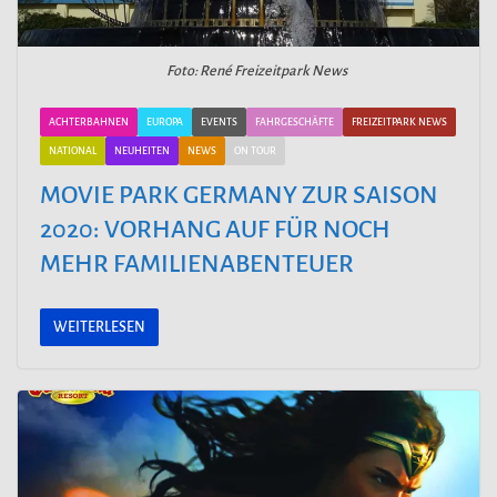
Foto: René Freizeitpark News
ACHTERBAHNEN
EUROPA
EVENTS
FAHRGESCHÄFTE
FREIZEITPARK NEWS
NATIONAL
NEUHEITEN
NEWS
ON TOUR
MOVIE PARK GERMANY ZUR SAISON
2020: VORHANG AUF FÜR NOCH
MEHR FAMILIENABENTEUER
WEITERLESEN