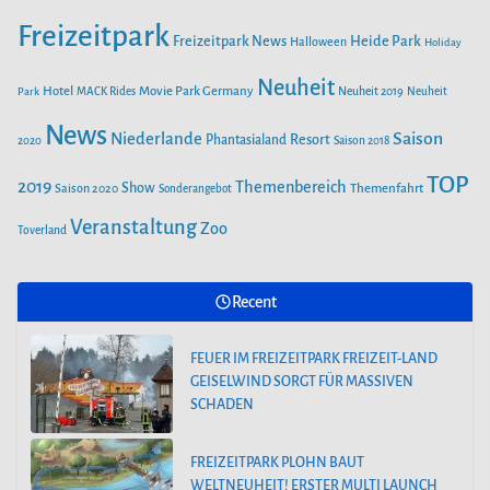
m
Freizeitpark
Heide Park
Freizeitpark News
Halloween
Holiday
Neuheit
Hotel
Movie Park Germany
Park
MACK Rides
Neuheit 2019
Neuheit
News
Saison
Niederlande
Phantasialand
Resort
2020
Saison 2018
TOP
2019
Themenbereich
Show
Saison 2020
Themenfahrt
Sonderangebot
Veranstaltung
Zoo
Toverland
Recent
FEUER IM FREIZEITPARK FREIZEIT-LAND
GEISELWIND SORGT FÜR MASSIVEN
SCHADEN
FREIZEITPARK PLOHN BAUT
WELTNEUHEIT! ERSTER MULTI LAUNCH