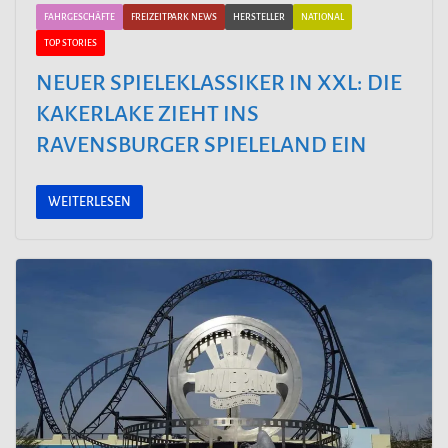
FAHRGESCHÄFTE
FREIZEITPARK NEWS
HERSTELLER
NATIONAL
TOP STORIES
NEUER SPIELEKLASSIKER IN XXL: DIE
KAKERLAKE ZIEHT INS
RAVENSBURGER SPIELELAND EIN
WEITERLESEN