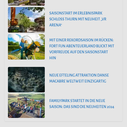
SAISONSTART IM ERLEBNISPARK
SCHLOSS THURN MIT NEUHEIT „VR
ARENA“
MIT EINER REKORDSAISON IM RÜCKEN:
FORT FUN ABENTEUERLAND BLICKT MIT
VORFREUDE AUF DEN SAISONSTART
HIN
NEUE EFTELING ATTRAKTION DANSE
MACABRE WELTWEIT EINZIGARTIG
FAMILYPARK STARTET IN DIE NEUE
SAISON: DAS SIND DIE NEUHEITEN 2024