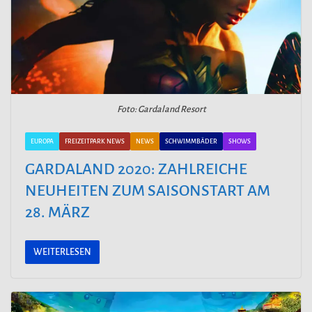
Foto: Gardaland Resort
EUROPA
FREIZEITPARK NEWS
NEWS
SCHWIMMBÄDER
SHOWS
GARDALAND 2020: ZAHLREICHE
NEUHEITEN ZUM SAISONSTART AM
28. MÄRZ
WEITERLESEN