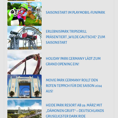
SAISONSTART IM PLAYMOBIL-FUNPARK
ERLEBNISPARK TRIPSDRILL
PRÄSENTIERT „WILDE GAUTSCHE“ ZUM
SAISONSTART
HOLIDAY PARK GERMANY LÄDT ZUM
GRAND OPENING EIN!
MOVIE PARK GERMANY ROLLT DEN
ROTEN TEPPICH FÜR DIE SAISON 2024
AUS!
HEIDE PARK RESORT AB 29. MÄRZ MIT
„DÄMONEN GRUFT“ – DEUTSCHLANDS
GRUSELIGSTER DARK RIDE