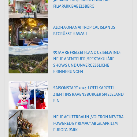
FILMPARK BABELSBERG
ALOHA OHANA! TROPICAL ISLANDS
BEGRÜSST HAWAII
55 JAHRE FREIZEIT-LAND GEISELWIND:
NEUE ABENTEUER, SPEKTAKULÄRE
SHOWS UND UNVERGESSLICHE
ERINNERUNGEN
SAISONSTART 2024: LOTTI KAROTTI
ZIEHT INS RAVENSBURGER SPIELELAND
EIN
NEUE ACHTERBAHN „VOLTRON NEVERA
POWERED BY RIMAC“ AB 26. APRIL IM
EUROPA-PARK