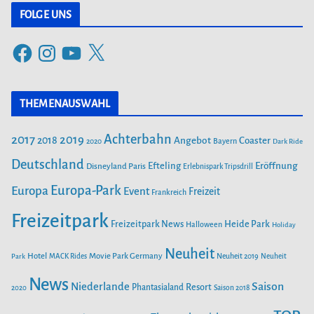
t
FOLGE UNS
e
F
I
Y
X
g
a
n
o
o
c
s
u
r
THEMENAUSWAHL
e
t
T
i
b
a
u
Achterbahn
2017
2019
2018
Angebot
Coaster
Bayern
2020
Dark Ride
o
g
b
e
o
Deutschland
r
e
Efteling
Eröffnung
Disneyland Paris
Erlebnispark Tripsdrill
n
k
a
Europa-Park
Europa
Event
Freizeit
Frankreich
m
Freizeitpark
Heide Park
Freizeitpark News
Halloween
Holiday
Neuheit
Hotel
Movie Park Germany
Park
MACK Rides
Neuheit 2019
Neuheit
News
Saison
Niederlande
Phantasialand
Resort
2020
Saison 2018