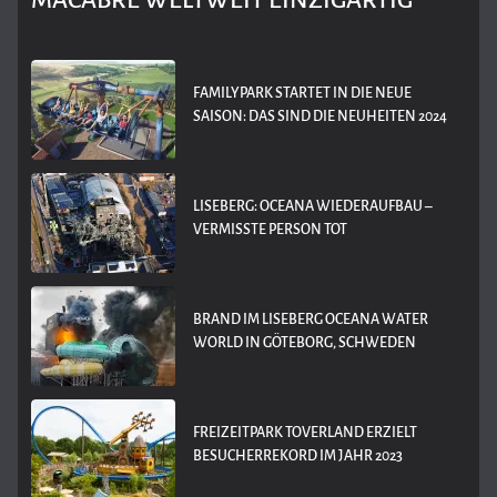
MACABRE WELTWEIT EINZIGARTIG
FAMILYPARK STARTET IN DIE NEUE
SAISON: DAS SIND DIE NEUHEITEN 2024
LISEBERG: OCEANA WIEDERAUFBAU –
VERMISSTE PERSON TOT
BRAND IM LISEBERG OCEANA WATER
WORLD IN GÖTEBORG, SCHWEDEN
FREIZEITPARK TOVERLAND ERZIELT
BESUCHERREKORD IM JAHR 2023