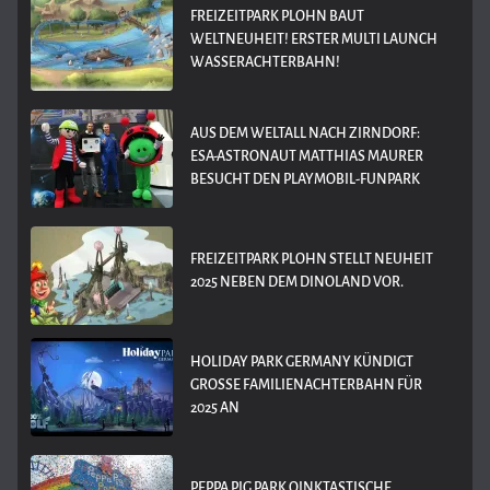
FREIZEITPARK PLOHN BAUT
WELTNEUHEIT! ERSTER MULTI LAUNCH
WASSERACHTERBAHN!
AUS DEM WELTALL NACH ZIRNDORF:
ESA-ASTRONAUT MATTHIAS MAURER
BESUCHT DEN PLAYMOBIL-FUNPARK
FREIZEITPARK PLOHN STELLT NEUHEIT
2025 NEBEN DEM DINOLAND VOR.
HOLIDAY PARK GERMANY KÜNDIGT
GROSSE FAMILIENACHTERBAHN FÜR 2
025 AN
PEPPA PIG PARK OINKTASTISCHE