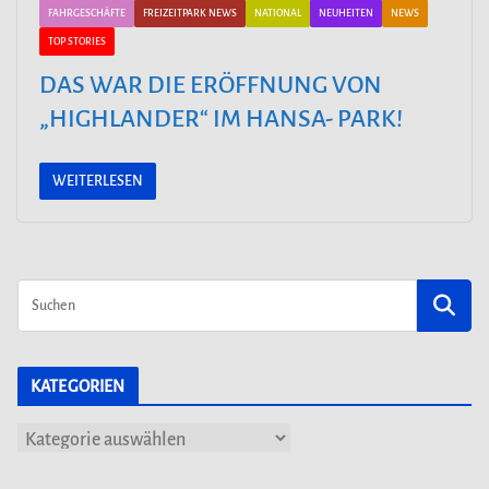
FAHRGESCHÄFTE
FREIZEITPARK NEWS
NATIONAL
NEUHEITEN
NEWS
TOP STORIES
DAS WAR DIE ERÖFFNUNG VON
„HIGHLANDER“ IM HANSA- PARK!
WEITERLESEN
KATEGORIEN
K
a