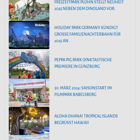
FREIZEITPARK PLOHN STELLT NEUHEIT
2025 NEBEN DEM DINOLAND VOR.
HOLIDAY PARK GERMANY KÜNDIGT
GROSSE FAMILIENACHTERBAHN FÜR 2
025 AN
PEPPA PIG PARK OINKTASTISCHE
PREMIERE IN GÜNZBURG
30. MÄRZ 2024: SAISONSTART IM
FILMPARK BABELSBERG
ALOHA OHANA! TROPICAL ISLANDS
BEGRÜSST HAWAII