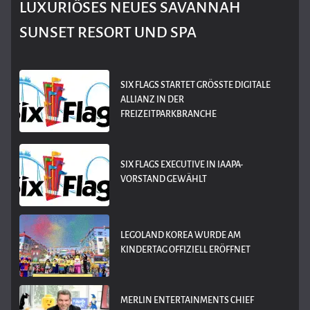
LUXURIÖSES NEUES SAVANNAH
SUNSET RESORT UND SPA
SIX FLAGS STARTET GRÖSSTE DIGITALE A
LLIANZ IN DER F
REIZEITPARKBRANCHE
SIX FLAGS EXECUTIVE IN IAAPA-
VORSTAND GEWÄHLT
LEGOLAND KOREA WURDE AM
KINDERTAG OFFIZIELL ERÖFFNET
MERLIN ENTERTAINMENTS CHIEF