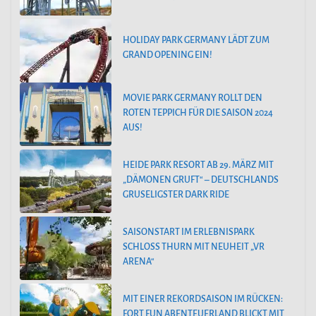
HOLIDAY PARK GERMANY LÄDT ZUM
GRAND OPENING EIN!
MOVIE PARK GERMANY ROLLT DEN
ROTEN TEPPICH FÜR DIE SAISON 2024
AUS!
HEIDE PARK RESORT AB 29. MÄRZ MIT
„DÄMONEN GRUFT“ – DEUTSCHLANDS
GRUSELIGSTER DARK RIDE
SAISONSTART IM ERLEBNISPARK
SCHLOSS THURN MIT NEUHEIT „VR
ARENA“
MIT EINER REKORDSAISON IM RÜCKEN:
FORT FUN ABENTEUERLAND BLICKT MIT