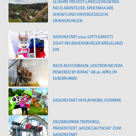
55 JAHRE FREIZEIT-LAND GEISELWIND:
NEUE ABENTEUER, SPEKTAKULÄRE
SHOWS UND UNVERGESSLICHE
ERINNERUNGEN
SAISONSTART 2024: LOTTI KAROTTI
ZIEHT INS RAVENSBURGER SPIELELAND
EIN
NEUE ACHTERBAHN „VOLTRON NEVERA
POWERED BY RIMAC“ AB 26. APRIL IM
EUROPA-PARK
SAISONSTART IM PLAYMOBIL-FUNPARK
ERLEBNISPARK TRIPSDRILL
PRÄSENTIERT „WILDE GAUTSCHE“ ZUM
SAISONSTART