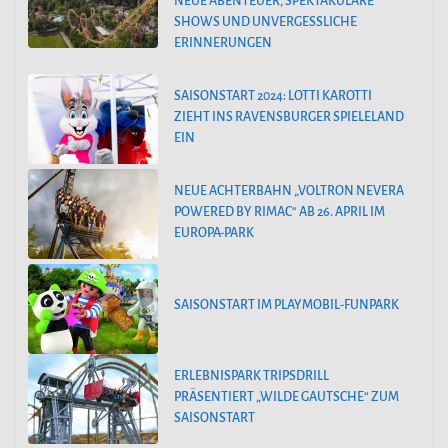
NEUE ABENTEUER, SPEKTAKULÄRE
SHOWS UND UNVERGESSLICHE
ERINNERUNGEN
SAISONSTART 2024: LOTTI KAROTTI
ZIEHT INS RAVENSBURGER SPIELELAND
EIN
NEUE ACHTERBAHN „VOLTRON NEVERA
POWERED BY RIMAC“ AB 26. APRIL IM
EUROPA-PARK
SAISONSTART IM PLAYMOBIL-FUNPARK
ERLEBNISPARK TRIPSDRILL
PRÄSENTIERT „WILDE GAUTSCHE“ ZUM
SAISONSTART