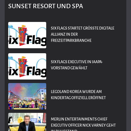
SUNSET RESORT UND SPA
SIX FLAGS STARTET GRÖSSTE DIGITALE A
LLIANZ IN DER F
REIZEITPARKBRANCHE
SIX FLAGS EXECUTIVE IN IAAPA-
VORSTAND GEWÄHLT
LEGOLAND KOREA WURDE AM
KINDERTAG OFFIZIELL ERÖFFNET
MERLIN ENTERTAINMENTS CHIEF
EXECUTIV OFFICER NICK VARNEY GEHT