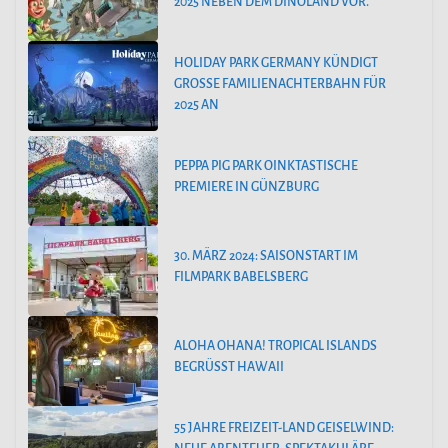
2025 NEBEN DEM DINOLAND VOR.
HOLIDAY PARK GERMANY KÜNDIGT
GROSSE FAMILIENACHTERBAHN FÜR 2
025 AN
PEPPA PIG PARK OINKTASTISCHE
PREMIERE IN GÜNZBURG
30. MÄRZ 2024: SAISONSTART IM
FILMPARK BABELSBERG
ALOHA OHANA! TROPICAL ISLANDS
BEGRÜSST HAWAII
55 JAHRE FREIZEIT-LAND GEISELWIND: