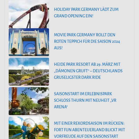
HOLIDAY PARK GERMANY LÄDT ZUM
GRAND OPENING EIN!
MOVIE PARK GERMANY ROLLT DEN
ROTEN TEPPICH FÜR DIE SAISON 2024
AUS!
HEIDE PARK RESORT AB 29. MÄRZ MIT
„DÄMONEN GRUFT“ – DEUTSCHLANDS
GRUSELIGSTER DARK RIDE
SAISONSTART IM ERLEBNISPARK
SCHLOSS THURN MIT NEUHEIT „VR
ARENA“
MIT EINER REKORDSAISON IM RÜCKEN:
FORT FUN ABENTEUERLAND BLICKT MIT
VORFREUDE AUF DEN SAISONSTART