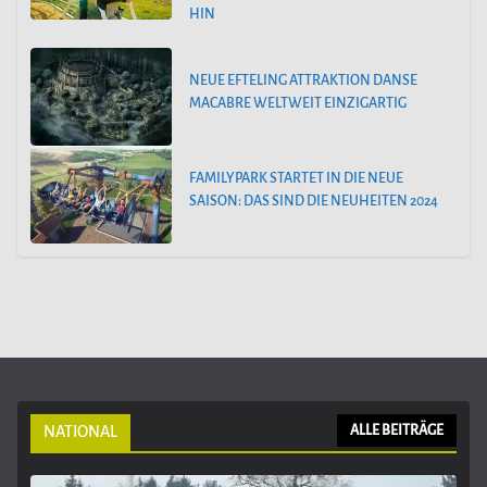
HIN
NEUE EFTELING ATTRAKTION DANSE
MACABRE WELTWEIT EINZIGARTIG
FAMILYPARK STARTET IN DIE NEUE
SAISON: DAS SIND DIE NEUHEITEN 2024
NATIONAL
ALLE BEITRÄGE