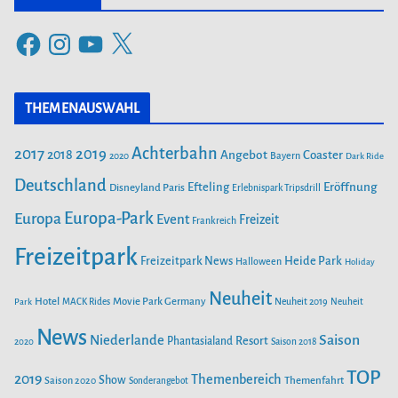
e
F
I
Y
X
g
a
n
o
o
c
s
u
r
THEMENAUSWAHL
e
t
T
i
b
a
u
Achterbahn
2017
2019
2018
Angebot
Coaster
Bayern
2020
Dark Ride
o
g
b
e
o
Deutschland
r
e
Efteling
Eröffnung
Disneyland Paris
Erlebnispark Tripsdrill
n
k
a
Europa-Park
Europa
Event
Freizeit
Frankreich
m
Freizeitpark
Heide Park
Freizeitpark News
Halloween
Holiday
Neuheit
Hotel
Movie Park Germany
Park
MACK Rides
Neuheit 2019
Neuheit
News
Saison
Niederlande
Phantasialand
Resort
2020
Saison 2018
TOP
2019
Themenbereich
Show
Saison 2020
Themenfahrt
Sonderangebot