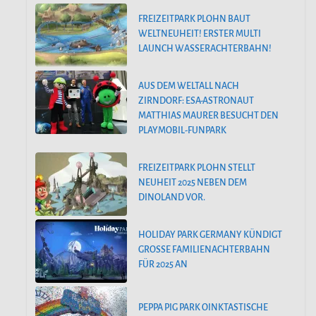
FREIZEITPARK PLOHN BAUT
WELTNEUHEIT! ERSTER MULTI
LAUNCH WASSERACHTERBAHN!
AUS DEM WELTALL NACH
ZIRNDORF: ESA-ASTRONAUT
MATTHIAS MAURER BESUCHT DEN
PLAYMOBIL-FUNPARK
FREIZEITPARK PLOHN STELLT
NEUHEIT 2025 NEBEN DEM
DINOLAND VOR.
HOLIDAY PARK GERMANY KÜNDIGT
GROSSE FAMILIENACHTERBAHN F
ÜR 2025 AN
PEPPA PIG PARK OINKTASTISCHE