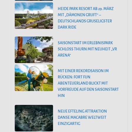
HEIDE PARK RESORT AB 29. MÄRZ
MIT „DÄMONEN GRUFT“ –
DEUTSCHLANDS GRUSELIGSTER
DARK RIDE
SAISONSTART IM ERLEBNISPARK
SCHLOSS THURN MIT NEUHEIT „VR
ARENA“
MIT EINER REKORDSAISON IM
RÜCKEN: FORT FUN
ABENTEUERLAND BLICKT MIT
VORFREUDE AUF DEN SAISONSTART
HIN
NEUE EFTELING ATTRAKTION
DANSE MACABRE WELTWEIT
EINZIGARTIG