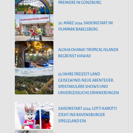
PREMIERE IN GÜNZBURG
30. MÄRZ 2024: SAISONSTART IM
FILMPARK BABELSBERG
ALOHA OHANA! TROPICAL ISLANDS
BEGRÜSST HAWAII
55 JAHRE FREIZEIT-LAND
GEISELWIND: NEUE ABENTEUER,
SPEKTAKULÄRE SHOWS UND
UNVERGESSLICHE ERINNERUNGEN
SAISONSTART 2024: LOTTI KAROTTI
ZIEHT INS RAVENSBURGER
SPIELELAND EIN