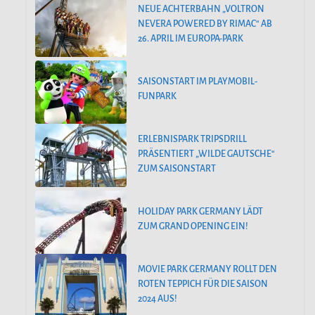
NEUE ACHTERBAHN „VOLTRON
NEVERA POWERED BY RIMAC“ AB
26. APRIL IM EUROPA-PARK
SAISONSTART IM PLAYMOBIL-
FUNPARK
ERLEBNISPARK TRIPSDRILL
PRÄSENTIERT „WILDE GAUTSCHE“
ZUM SAISONSTART
HOLIDAY PARK GERMANY LÄDT
ZUM GRAND OPENING EIN!
MOVIE PARK GERMANY ROLLT DEN
ROTEN TEPPICH FÜR DIE SAISON
2024 AUS!