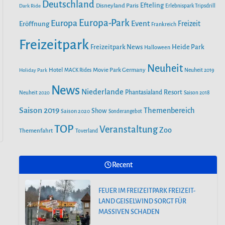
o
r
Deutschland
e
Efteling
Disneyland Paris
Dark Ride
Erlebnispark Tripsdrill
n
k
a
Europa-Park
Europa
Event
Eröffnung
Freizeit
Frankreich
m
Freizeitpark
Heide Park
Freizeitpark News
Halloween
Neuheit
Hotel
Movie Park Germany
Holiday Park
MACK Rides
Neuheit 2019
News
Niederlande
Phantasialand
Resort
Neuheit 2020
Saison 2018
Saison 2019
Themenbereich
Show
Saison 2020
Sonderangebot
TOP
Veranstaltung
Zoo
Themenfahrt
Toverland
Recent
FEUER IM FREIZEITPARK FREIZEIT-
LAND GEISELWIND SORGT FÜR
MASSIVEN SCHADEN