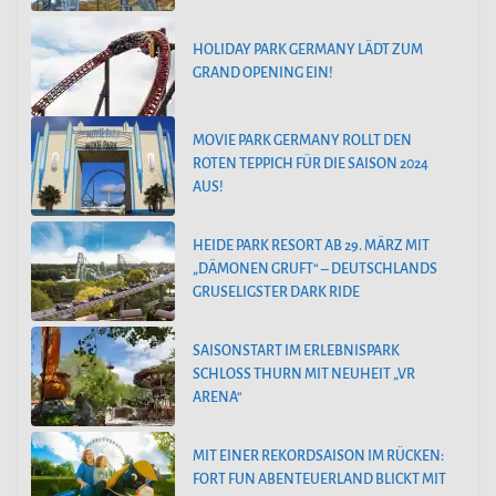
HOLIDAY PARK GERMANY LÄDT ZUM
GRAND OPENING EIN!
MOVIE PARK GERMANY ROLLT DEN
ROTEN TEPPICH FÜR DIE SAISON 2024
AUS!
HEIDE PARK RESORT AB 29. MÄRZ MIT
„DÄMONEN GRUFT“ – DEUTSCHLANDS
GRUSELIGSTER DARK RIDE
SAISONSTART IM ERLEBNISPARK
SCHLOSS THURN MIT NEUHEIT „VR
ARENA“
MIT EINER REKORDSAISON IM RÜCKEN:
FORT FUN ABENTEUERLAND BLICKT MIT