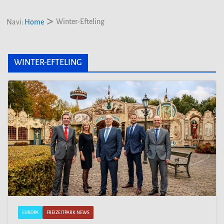
Winter-Efteling
Navi:
Home
WINTER-EFTELING
EUROPA
FREIZEITPARK NEWS