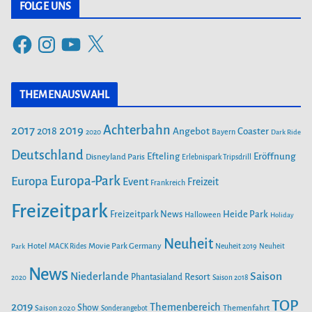
t
FOLGE UNS
e
F
I
Y
X
g
a
n
o
o
c
s
u
r
THEMENAUSWAHL
e
t
T
i
b
a
u
Achterbahn
2017
2019
2018
Angebot
Coaster
Bayern
2020
Dark Ride
o
g
b
e
o
Deutschland
r
e
Efteling
Eröffnung
Disneyland Paris
Erlebnispark Tripsdrill
n
k
a
Europa-Park
Europa
Event
Freizeit
Frankreich
m
Freizeitpark
Heide Park
Freizeitpark News
Halloween
Holiday
Neuheit
Hotel
Movie Park Germany
Park
MACK Rides
Neuheit 2019
Neuheit
News
Saison
Niederlande
Phantasialand
Resort
2020
Saison 2018
TOP
2019
Themenbereich
Show
Saison 2020
Themenfahrt
Sonderangebot