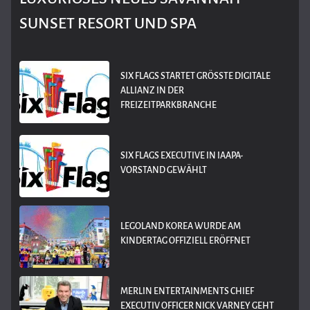
SUNSET RESORT UND SPA
SIX FLAGS STARTET GRÖSSTE DIGITALE A
LLIANZ IN DER F
REIZEITPARKBRANCHE
SIX FLAGS EXECUTIVE IN IAAPA-
VORSTAND GEWÄHLT
LEGOLAND KOREA WURDE AM
KINDERTAG OFFIZIELL ERÖFFNET
MERLIN ENTERTAINMENTS CHIEF
EXECUTIV OFFICER NICK VARNEY GEHT