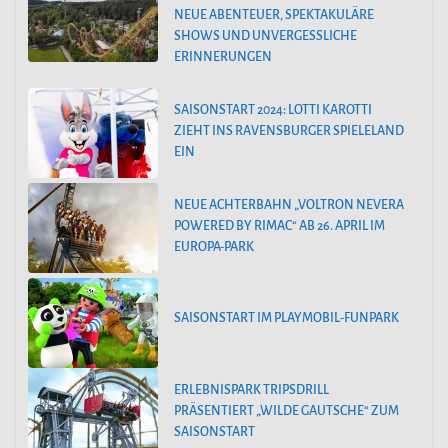
NEUE ABENTEUER, SPEKTAKULÄRE
SHOWS UND UNVERGESSLICHE
ERINNERUNGEN
SAISONSTART 2024: LOTTI KAROTTI
ZIEHT INS RAVENSBURGER SPIELELAND
EIN
NEUE ACHTERBAHN „VOLTRON NEVERA
POWERED BY RIMAC“ AB 26. APRIL IM
EUROPA-PARK
SAISONSTART IM PLAYMOBIL-FUNPARK
ERLEBNISPARK TRIPSDRILL
PRÄSENTIERT „WILDE GAUTSCHE“ ZUM
SAISONSTART