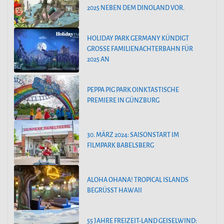
2025 NEBEN DEM DINOLAND VOR.
HOLIDAY PARK GERMANY KÜNDIGT
GROSSE FAMILIENACHTERBAHN FÜR 2
025 AN
PEPPA PIG PARK OINKTASTISCHE
PREMIERE IN GÜNZBURG
30. MÄRZ 2024: SAISONSTART IM
FILMPARK BABELSBERG
ALOHA OHANA! TROPICAL ISLANDS
BEGRÜSST HAWAII
55 JAHRE FREIZEIT-LAND GEISELWIND: