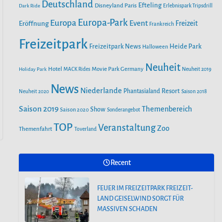
o
r
Deutschland
e
Efteling
Disneyland Paris
Dark Ride
Erlebnispark Tripsdrill
n
k
a
Europa-Park
Europa
Event
Eröffnung
Freizeit
Frankreich
m
Freizeitpark
Heide Park
Freizeitpark News
Halloween
Neuheit
Hotel
Movie Park Germany
Holiday Park
MACK Rides
Neuheit 2019
News
Niederlande
Phantasialand
Resort
Neuheit 2020
Saison 2018
Saison 2019
Themenbereich
Show
Saison 2020
Sonderangebot
TOP
Veranstaltung
Zoo
Themenfahrt
Toverland
Recent
FEUER IM FREIZEITPARK FREIZEIT-
LAND GEISELWIND SORGT FÜR
MASSIVEN SCHADEN