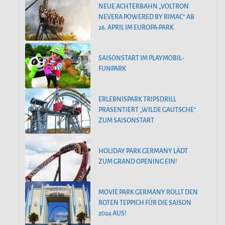
NEUE ACHTERBAHN „VOLTRON
NEVERA POWERED BY RIMAC“ AB
26. APRIL IM EUROPA-PARK
SAISONSTART IM PLAYMOBIL-
FUNPARK
ERLEBNISPARK TRIPSDRILL
PRÄSENTIERT „WILDE GAUTSCHE“
ZUM SAISONSTART
HOLIDAY PARK GERMANY LÄDT
ZUM GRAND OPENING EIN!
MOVIE PARK GERMANY ROLLT DEN
ROTEN TEPPICH FÜR DIE SAISON
2024 AUS!