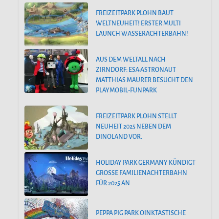
FREIZEITPARK PLOHN BAUT
WELTNEUHEIT! ERSTER MULTI
LAUNCH WASSERACHTERBAHN!
AUS DEM WELTALL NACH
ZIRNDORF: ESA-ASTRONAUT
MATTHIAS MAURER BESUCHT DEN
PLAYMOBIL-FUNPARK
FREIZEITPARK PLOHN STELLT
NEUHEIT 2025 NEBEN DEM
DINOLAND VOR.
HOLIDAY PARK GERMANY KÜNDIGT
GROSSE FAMILIENACHTERBAHN F
ÜR 2025 AN
PEPPA PIG PARK OINKTASTISCHE