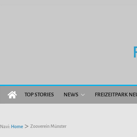
Zum
Inhalt
springen
TOP STORIES
NEWS
FREIZEITPARK NE
Zooverein Münster
Navi:
Home