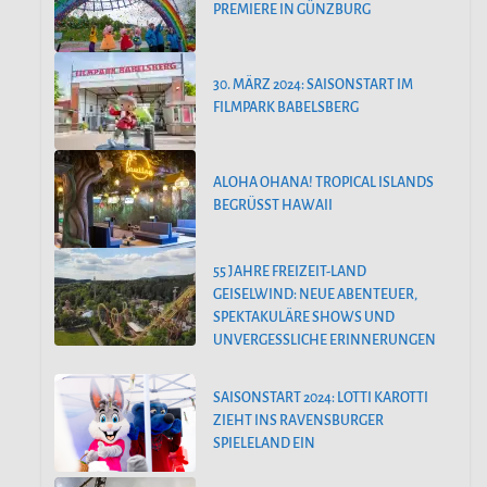
PREMIERE IN GÜNZBURG
30. MÄRZ 2024: SAISONSTART IM
FILMPARK BABELSBERG
ALOHA OHANA! TROPICAL ISLANDS
BEGRÜSST HAWAII
55 JAHRE FREIZEIT-LAND
GEISELWIND: NEUE ABENTEUER,
SPEKTAKULÄRE SHOWS UND
UNVERGESSLICHE ERINNERUNGEN
SAISONSTART 2024: LOTTI KAROTTI
ZIEHT INS RAVENSBURGER
SPIELELAND EIN