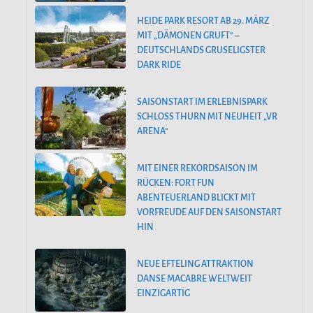
HEIDE PARK RESORT AB 29. MÄRZ
MIT „DÄMONEN GRUFT“ –
DEUTSCHLANDS GRUSELIGSTER
DARK RIDE
SAISONSTART IM ERLEBNISPARK
SCHLOSS THURN MIT NEUHEIT „VR
ARENA“
MIT EINER REKORDSAISON IM
RÜCKEN: FORT FUN
ABENTEUERLAND BLICKT MIT
VORFREUDE AUF DEN SAISONSTART
HIN
NEUE EFTELING ATTRAKTION
DANSE MACABRE WELTWEIT
EINZIGARTIG