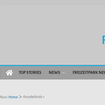
Zum
Inhalt
springen
TOP STORIES
NEWS
FREIZEITPARK NE
thunderbirds-1
Navi:
Home