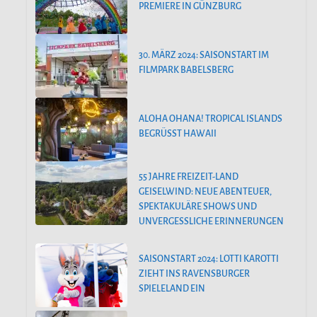
PREMIERE IN GÜNZBURG
30. MÄRZ 2024: SAISONSTART IM
FILMPARK BABELSBERG
ALOHA OHANA! TROPICAL ISLANDS
BEGRÜSST HAWAII
55 JAHRE FREIZEIT-LAND
GEISELWIND: NEUE ABENTEUER,
SPEKTAKULÄRE SHOWS UND
UNVERGESSLICHE ERINNERUNGEN
SAISONSTART 2024: LOTTI KAROTTI
ZIEHT INS RAVENSBURGER
SPIELELAND EIN