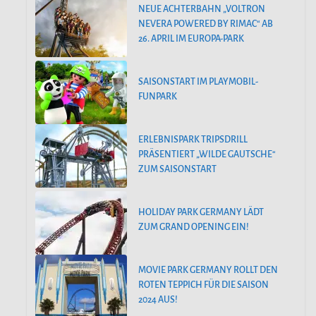
NEUE ACHTERBAHN „VOLTRON
NEVERA POWERED BY RIMAC“ AB
26. APRIL IM EUROPA-PARK
SAISONSTART IM PLAYMOBIL-
FUNPARK
ERLEBNISPARK TRIPSDRILL
PRÄSENTIERT „WILDE GAUTSCHE“
ZUM SAISONSTART
HOLIDAY PARK GERMANY LÄDT
ZUM GRAND OPENING EIN!
MOVIE PARK GERMANY ROLLT DEN
ROTEN TEPPICH FÜR DIE SAISON
2024 AUS!