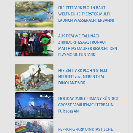
FREIZEITPARK PLOHN BAUT
WELTNEUHEIT! ERSTER MULTI
LAUNCH WASSERACHTERBAHN!
AUS DEM WELTALL NACH
ZIRNDORF: ESA-ASTRONAUT
MATTHIAS MAURER BESUCHT DEN
PLAYMOBIL-FUNPARK
FREIZEITPARK PLOHN STELLT
NEUHEIT 2025 NEBEN DEM
DINOLAND VOR.
HOLIDAY PARK GERMANY KÜNDIGT
GROSSE FAMILIENACHTERBAHN F
ÜR 2025 AN
PEPPA PIG PARK OINKTASTISCHE