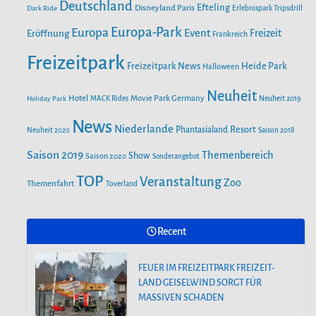
o
r
Deutschland
e
Efteling
Disneyland Paris
Dark Ride
Erlebnispark Tripsdrill
n
k
a
Europa-Park
Europa
Event
Eröffnung
Freizeit
Frankreich
m
Freizeitpark
Heide Park
Freizeitpark News
Halloween
Neuheit
Hotel
Movie Park Germany
Holiday Park
MACK Rides
Neuheit 2019
News
Niederlande
Phantasialand
Resort
Neuheit 2020
Saison 2018
Saison 2019
Themenbereich
Show
Saison 2020
Sonderangebot
TOP
Veranstaltung
Zoo
Themenfahrt
Toverland
Recent
FEUER IM FREIZEITPARK FREIZEIT-
LAND GEISELWIND SORGT FÜR
MASSIVEN SCHADEN