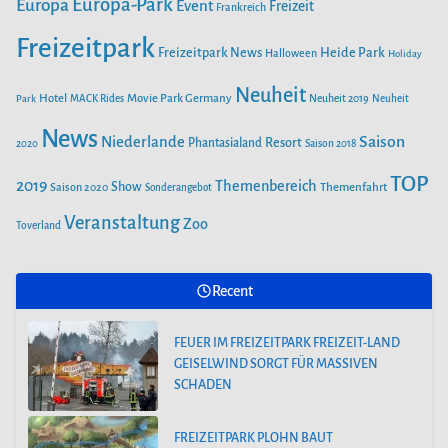
Europa-Park
Europa
Event
Freizeit
Frankreich
m
Freizeitpark
Heide Park
Freizeitpark News
Halloween
Holiday
Neuheit
Hotel
Movie Park Germany
Park
MACK Rides
Neuheit 2019
Neuheit
News
Saison
Niederlande
Phantasialand
Resort
2020
Saison 2018
TOP
2019
Themenbereich
Show
Saison 2020
Themenfahrt
Sonderangebot
Veranstaltung
Zoo
Toverland
Recent
FEUER IM FREIZEITPARK FREIZEIT-LAND
GEISELWIND SORGT FÜR MASSIVEN
SCHADEN
FREIZEITPARK PLOHN BAUT