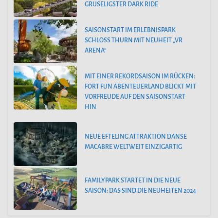
GRUSELIGSTER DARK RIDE
SAISONSTART IM ERLEBNISPARK
SCHLOSS THURN MIT NEUHEIT „VR
ARENA“
MIT EINER REKORDSAISON IM RÜCKEN:
FORT FUN ABENTEUERLAND BLICKT MIT
VORFREUDE AUF DEN SAISONSTART
HIN
NEUE EFTELING ATTRAKTION DANSE
MACABRE WELTWEIT EINZIGARTIG
FAMILYPARK STARTET IN DIE NEUE
SAISON: DAS SIND DIE NEUHEITEN 2024