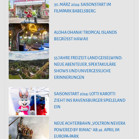
30. MÄRZ 2024: SAISONSTART IM
FILMPARK BABELSBERG
ALOHA OHANA! TROPICAL ISLANDS
BEGRÜSST HAWAII
55 JAHRE FREIZEIT-LAND GEISELWIND:
NEUE ABENTEUER, SPEKTAKULÄRE
SHOWS UND UNVERGESSLICHE
ERINNERUNGEN
SAISONSTART 2024: LOTTI KAROTTI
ZIEHT INS RAVENSBURGER SPIELELAND
EIN
NEUE ACHTERBAHN „VOLTRON NEVERA
POWERED BY RIMAC“ AB 26. APRIL IM
EUROPA-PARK