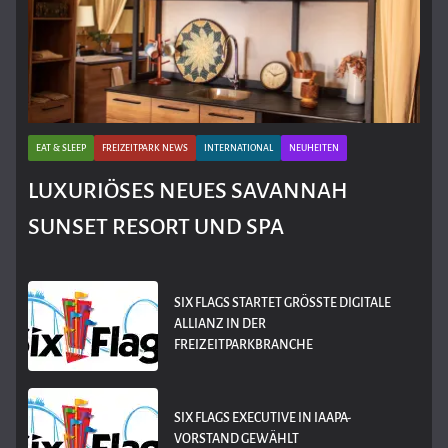
EAT & SLEEP
FREIZEITPARK NEWS
INTERNATIONAL
NEUHEITEN
LUXURIÖSES NEUES SAVANNAH
SUNSET RESORT UND SPA
SIX FLAGS STARTET GRÖSSTE DIGITALE A
LLIANZ IN DER F
REIZEITPARKBRANCHE
SIX FLAGS EXECUTIVE IN IAAPA-
VORSTAND GEWÄHLT