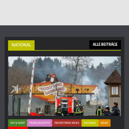
NATIONAL
ALLE BEITRÄGE
EAT & SLEEP
FAHRGESCHÄFTE
FREIZEITPARK NEWS
NATIONAL
NEWS