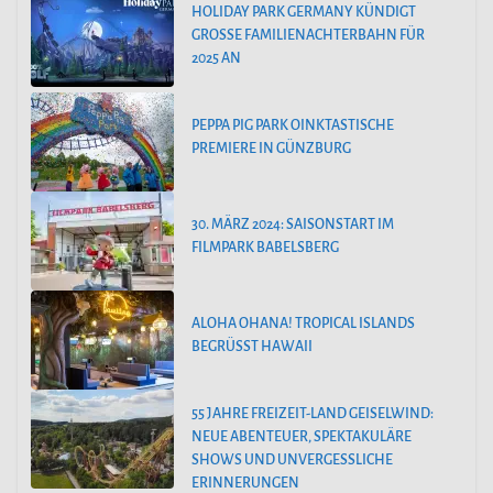
HOLIDAY PARK GERMANY KÜNDIGT
GROSSE FAMILIENACHTERBAHN FÜR 2
025 AN
PEPPA PIG PARK OINKTASTISCHE
PREMIERE IN GÜNZBURG
30. MÄRZ 2024: SAISONSTART IM
FILMPARK BABELSBERG
ALOHA OHANA! TROPICAL ISLANDS
BEGRÜSST HAWAII
55 JAHRE FREIZEIT-LAND GEISELWIND:
NEUE ABENTEUER, SPEKTAKULÄRE
SHOWS UND UNVERGESSLICHE
ERINNERUNGEN