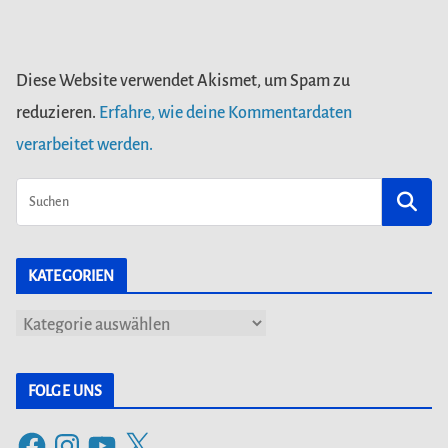
Diese Website verwendet Akismet, um Spam zu
reduzieren.
Erfahre, wie deine Kommentardaten
verarbeitet werden.
KATEGORIEN
K
a
t
FOLGE UNS
e
F
I
Y
X