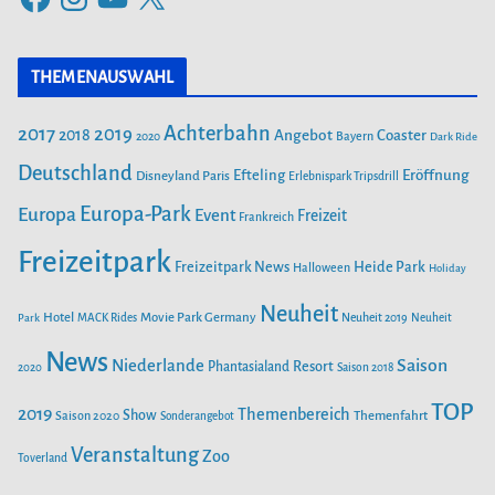
g
a
n
o
o
c
s
u
r
THEMENAUSWAHL
e
t
T
i
b
a
u
Achterbahn
2017
2019
2018
Angebot
Coaster
Bayern
2020
Dark Ride
o
g
b
e
o
Deutschland
r
e
Efteling
Eröffnung
Disneyland Paris
Erlebnispark Tripsdrill
n
k
a
Europa-Park
Europa
Event
Freizeit
Frankreich
m
Freizeitpark
Heide Park
Freizeitpark News
Halloween
Holiday
Neuheit
Hotel
Movie Park Germany
Park
MACK Rides
Neuheit 2019
Neuheit
News
Saison
Niederlande
Phantasialand
Resort
2020
Saison 2018
TOP
2019
Themenbereich
Show
Saison 2020
Themenfahrt
Sonderangebot
Veranstaltung
Zoo
Toverland