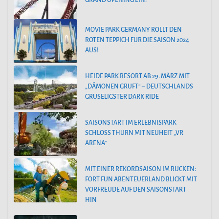
GRAND OPENING EIN!
MOVIE PARK GERMANY ROLLT DEN
ROTEN TEPPICH FÜR DIE SAISON 2024
AUS!
HEIDE PARK RESORT AB 29. MÄRZ MIT
„DÄMONEN GRUFT“ – DEUTSCHLANDS
GRUSELIGSTER DARK RIDE
SAISONSTART IM ERLEBNISPARK
SCHLOSS THURN MIT NEUHEIT „VR
ARENA“
MIT EINER REKORDSAISON IM RÜCKEN:
FORT FUN ABENTEUERLAND BLICKT MIT
VORFREUDE AUF DEN SAISONSTART
HIN