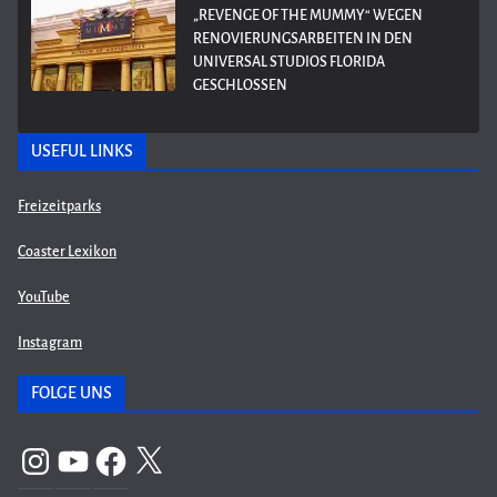
„REVENGE OF THE MUMMY“ WEGEN
RENOVIERUNGSARBEITEN IN DEN
UNIVERSAL STUDIOS FLORIDA
GESCHLOSSEN
USEFUL LINKS
Freizeitparks
Coaster Lexikon
YouTube
Instagram
FOLGE UNS
Instagram
YouTube
Facebook
X