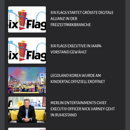
SIX FLAGS STARTET GRÖSSTE DIGITALE A
LLIANZ IN DER F
REIZEITPARKBRANCHE
SIX FLAGS EXECUTIVE IN IAAPA-
VORSTAND GEWÄHLT
LEGOLAND KOREA WURDE AM
KINDERTAG OFFIZIELL ERÖFFNET
MERLIN ENTERTAINMENTS CHIEF
EXECUTIV OFFICER NICK VARNEY GEHT
IN RUHESTAND