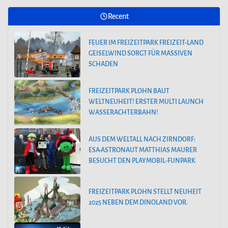
Recent
FEUER IM FREIZEITPARK FREIZEIT-LAND
GEISELWIND SORGT FÜR MASSIVEN
SCHADEN
FREIZEITPARK PLOHN BAUT
WELTNEUHEIT! ERSTER MULTI LAUNCH
WASSERACHTERBAHN!
AUS DEM WELTALL NACH ZIRNDORF:
ESA-ASTRONAUT MATTHIAS MAURER
BESUCHT DEN PLAYMOBIL-FUNPARK
FREIZEITPARK PLOHN STELLT NEUHEIT
2025 NEBEN DEM DINOLAND VOR.