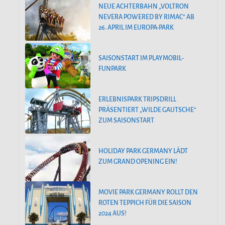
NEUE ACHTERBAHN „VOLTRON
NEVERA POWERED BY RIMAC“ AB
26. APRIL IM EUROPA-PARK
SAISONSTART IM PLAYMOBIL-
FUNPARK
ERLEBNISPARK TRIPSDRILL
PRÄSENTIERT „WILDE GAUTSCHE“
ZUM SAISONSTART
HOLIDAY PARK GERMANY LÄDT
ZUM GRAND OPENING EIN!
MOVIE PARK GERMANY ROLLT DEN
ROTEN TEPPICH FÜR DIE SAISON
2024 AUS!