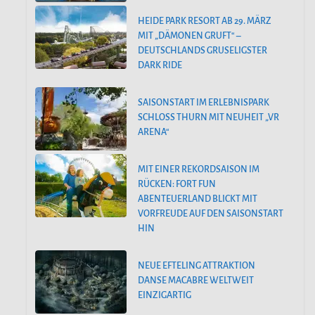
HEIDE PARK RESORT AB 29. MÄRZ
MIT „DÄMONEN GRUFT“ –
DEUTSCHLANDS GRUSELIGSTER
DARK RIDE
SAISONSTART IM ERLEBNISPARK
SCHLOSS THURN MIT NEUHEIT „VR
ARENA“
MIT EINER REKORDSAISON IM
RÜCKEN: FORT FUN
ABENTEUERLAND BLICKT MIT
VORFREUDE AUF DEN SAISONSTART
HIN
NEUE EFTELING ATTRAKTION
DANSE MACABRE WELTWEIT
EINZIGARTIG