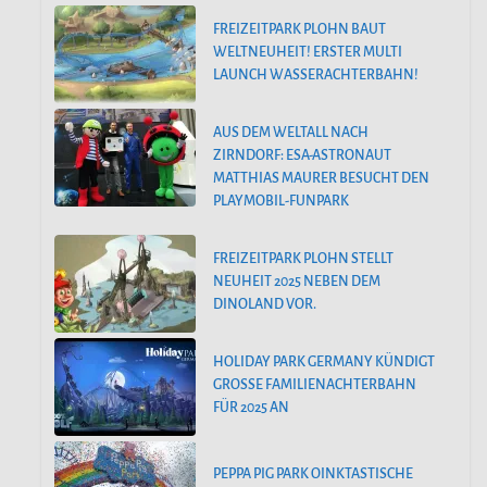
FREIZEITPARK PLOHN BAUT
WELTNEUHEIT! ERSTER MULTI
LAUNCH WASSERACHTERBAHN!
AUS DEM WELTALL NACH
ZIRNDORF: ESA-ASTRONAUT
MATTHIAS MAURER BESUCHT DEN
PLAYMOBIL-FUNPARK
FREIZEITPARK PLOHN STELLT
NEUHEIT 2025 NEBEN DEM
DINOLAND VOR.
HOLIDAY PARK GERMANY KÜNDIGT
GROSSE FAMILIENACHTERBAHN F
ÜR 2025 AN
PEPPA PIG PARK OINKTASTISCHE