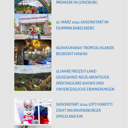
PREMIERE IN GÜNZBURG
30. MÄRZ 2024: SAISONSTART IM
FILMPARK BABELSBERG
ALOHA OHANA! TROPICAL ISLANDS
BEGRÜSST HAWAII
55 JAHRE FREIZEIT-LAND
GEISELWIND: NEUE ABENTEUER,
SPEKTAKULÄRE SHOWS UND
UNVERGESSLICHE ERINNERUNGEN
SAISONSTART 2024: LOTTI KAROTTI
ZIEHT INS RAVENSBURGER
SPIELELAND EIN