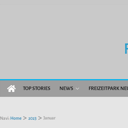
Zum
Inhalt
springen
TOP STORIES
NEWS
FREIZEITPARK NE
Januar
Navi:
Home
2023