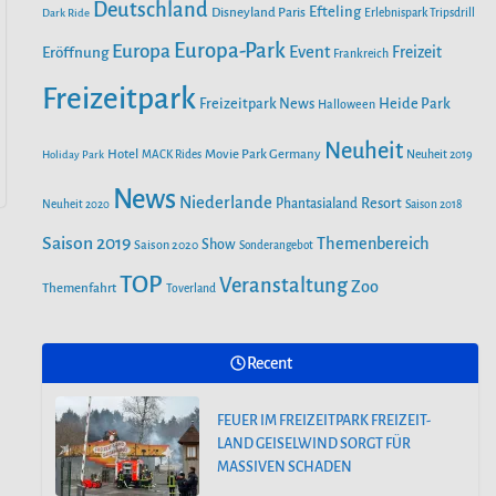
o
r
Deutschland
e
Efteling
Disneyland Paris
Dark Ride
Erlebnispark Tripsdrill
n
k
a
Europa-Park
Europa
Event
Eröffnung
Freizeit
Frankreich
m
Freizeitpark
Heide Park
Freizeitpark News
Halloween
Neuheit
Hotel
Movie Park Germany
Holiday Park
MACK Rides
Neuheit 2019
News
Niederlande
Phantasialand
Resort
Neuheit 2020
Saison 2018
Saison 2019
Themenbereich
Show
Saison 2020
Sonderangebot
TOP
Veranstaltung
Zoo
Themenfahrt
Toverland
Recent
FEUER IM FREIZEITPARK FREIZEIT-
LAND GEISELWIND SORGT FÜR
MASSIVEN SCHADEN