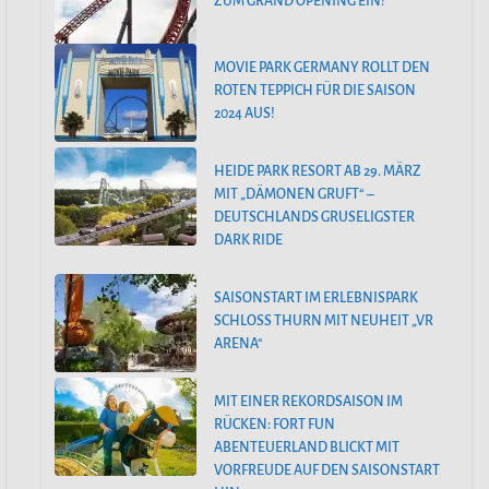
ZUM GRAND OPENING EIN!
MOVIE PARK GERMANY ROLLT DEN
ROTEN TEPPICH FÜR DIE SAISON
2024 AUS!
HEIDE PARK RESORT AB 29. MÄRZ
MIT „DÄMONEN GRUFT“ –
DEUTSCHLANDS GRUSELIGSTER
DARK RIDE
SAISONSTART IM ERLEBNISPARK
SCHLOSS THURN MIT NEUHEIT „VR
ARENA“
MIT EINER REKORDSAISON IM
RÜCKEN: FORT FUN
ABENTEUERLAND BLICKT MIT
VORFREUDE AUF DEN SAISONSTART