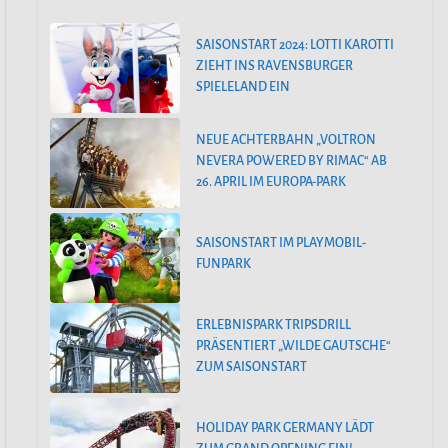
SAISONSTART 2024: LOTTI KAROTTI
ZIEHT INS RAVENSBURGER
SPIELELAND EIN
NEUE ACHTERBAHN „VOLTRON
NEVERA POWERED BY RIMAC“ AB
26. APRIL IM EUROPA-PARK
SAISONSTART IM PLAYMOBIL-
FUNPARK
ERLEBNISPARK TRIPSDRILL
PRÄSENTIERT „WILDE GAUTSCHE“
ZUM SAISONSTART
HOLIDAY PARK GERMANY LÄDT