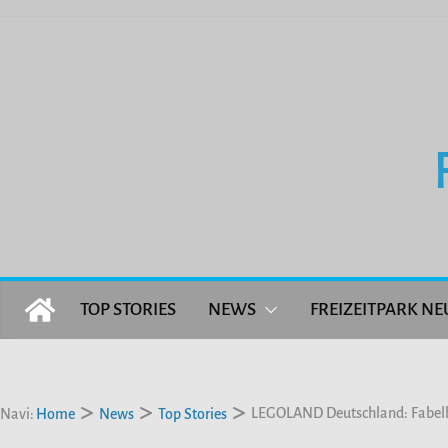
Zum
Inhalt
springen
TOP STORIES
NEWS
FREIZEITPARK NE
LEGOLAND Deutschland: Fabelh
Navi:
Home
News
Top Stories