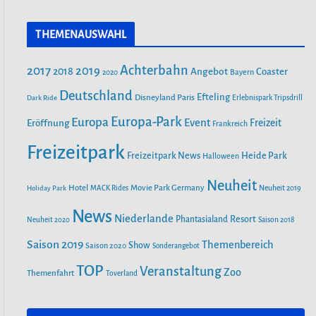
a
n
o
c
s
u
THEMENAUSWAHL
e
t
T
FEUER IM FREIZEITPARK FREIZEIT-
b
a
u
LAND GEISELWIND SORGT FÜR
Achterbahn
2017
2019
2018
Angebot
Coaster
MASSIVEN SCHADEN
Bayern
2020
o
g
b
o
r
Deutschland
e
Efteling
Disneyland Paris
Dark Ride
Erlebnispark Tripsdrill
k
a
FREIZEITPARK PLOHN BAUT
Europa-Park
Europa
Event
Eröffnung
Freizeit
Frankreich
m
WELTNEUHEIT! ERSTER MULTI
Freizeitpark
LAUNCH WASSERACHTERBAHN!
Heide Park
Freizeitpark News
Halloween
Neuheit
Hotel
Movie Park Germany
Holiday Park
MACK Rides
Neuheit 2019
AUS DEM WELTALL NACH
ZIRNDORF: ESA-ASTRONAUT
News
Niederlande
Phantasialand
Resort
Neuheit 2020
Saison 2018
MATTHIAS MAURER BESUCHT DEN
PLAYMOBIL-FUNPARK
Saison 2019
Themenbereich
Show
Saison 2020
Sonderangebot
TOP
Veranstaltung
Zoo
Themenfahrt
Toverland
FREIZEITPARK PLOHN STELLT
NEUHEIT 2025 NEBEN DEM
DINOLAND VOR.