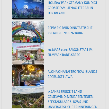
HOLIDAY PARK GERMANY KÜNDIGT
GROSSE FAMILIENACHTERBAHN F
ÜR 2025 AN
PEPPA PIG PARK OINKTASTISCHE
PREMIERE IN GÜNZBURG
30. MÄRZ 2024: SAISONSTART IM
FILMPARK BABELSBERG
ALOHA OHANA! TROPICAL ISLANDS
BEGRÜSST HAWAII
55 JAHRE FREIZEIT-LAND
GEISELWIND: NEUE ABENTEUER,
SPEKTAKULÄRE SHOWS UND
UNVERGESSLICHE ERINNERUNGEN