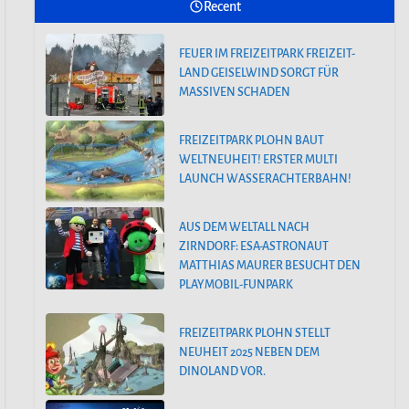
Recent
FEUER IM FREIZEITPARK FREIZEIT-
HOLIDAY PARK GERMANY KÜNDIGT
LAND GEISELWIND SORGT FÜR
GROSSE FAMILIENACHTERBAHN F
MASSIVEN SCHADEN
ÜR 2025 AN
FREIZEITPARK PLOHN BAUT
PEPPA PIG PARK OINKTASTISCHE
WELTNEUHEIT! ERSTER MULTI
PREMIERE IN GÜNZBURG
LAUNCH WASSERACHTERBAHN!
AUS DEM WELTALL NACH
ZIRNDORF: ESA-ASTRONAUT
MATTHIAS MAURER BESUCHT DEN
PLAYMOBIL-FUNPARK
FREIZEITPARK PLOHN STELLT
NEUHEIT 2025 NEBEN DEM
DINOLAND VOR.