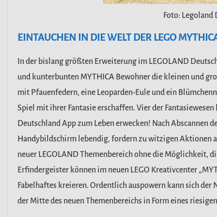
Foto: Legoland 
EINTAUCHEN IN DIE WELT DER LEGO MYTHI
In der bislang größten Erweiterung im LEGOLAND Deutsch
und kunterbunten MYTHICA Bewohner die kleinen und
gro
mit Pfauenfedern, eine
Leoparden-Eule und ein Blümchenna
Spiel mit ihrer Fantasie erschaffen. Vier der Fantasiewese
Deutschland App zum Leben erwecken! Nach Abscannen d
Handybildschirm lebendig,
fordern zu witzigen Aktionen au
neuer LEGOLAND Themenbereich ohne die Möglichkeit, di
Erfindergeister
können
im
neuen
LEGO
Kreativcenter
„MY
Fabelhaftes kreieren. Ordentlich auspowern kann sich de
der Mitte des neuen Themenbereichs in Form eines
riesige