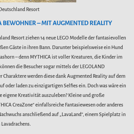
Deutschland Resort
CA BEWOHNER – MIT AUGMENTED REALITY
land Resort ziehen 14 neue
LEGO Modelle der fantasievollen
ßen Gäste in ihren Bann. Darunter beispielsweise ein Hund
shorn – denn MYTHICA ist voller Kreaturen, die Kinder
im
n können die Besucher sogar
mittels der LEGOLAND
er
Charaktere werden diese dank Augmented Reality auf dem
f oder laden zu einzigartigen Selfies ein.
Doch was wäre ein
e eigene
Kreativität
auszuleben?
Kleine
und
große
THICA
CreaZone“
einfallsreiche
Fantasiewesen
oder
anderes
r Nachwuchs anschließend auf
„LavaLand“, einem Spielplatz in
n Lavadrachens.