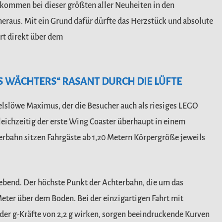
kommen bei dieser größten aller Neuheiten in den
eraus. Mit ein Grund dafür dürfte das Herzstück und
absolute
rt direkt über dem
S WÄCHTERS“ RASANT DURCH DIE LÜFTE
elslöwe Maximus, der die
Besucher auch als riesiges LEGO
leichzeitig der erste Wing Coaster überhaupt in einem
erbahn sitzen Fahrgäste ab 1,20 Metern Körpergröße jeweils
webend. Der höchste
Punkt der Achterbahn, die um das
Meter über dem Boden. Bei der einzigartigen Fahrt mit
 der g-Kräfte von 2,2 g wirken, sorgen beeindruckende Kurven