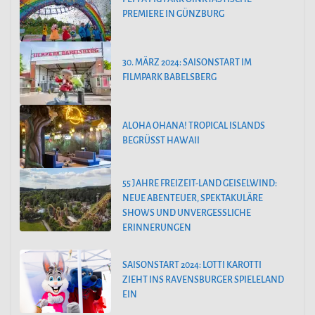
PREMIERE IN GÜNZBURG
30. MÄRZ 2024: SAISONSTART IM
FILMPARK BABELSBERG
ALOHA OHANA! TROPICAL ISLANDS
BEGRÜSST HAWAII
55 JAHRE FREIZEIT-LAND GEISELWIND:
NEUE ABENTEUER, SPEKTAKULÄRE
SHOWS UND UNVERGESSLICHE
ERINNERUNGEN
SAISONSTART 2024: LOTTI KAROTTI
ZIEHT INS RAVENSBURGER SPIELELAND
EIN