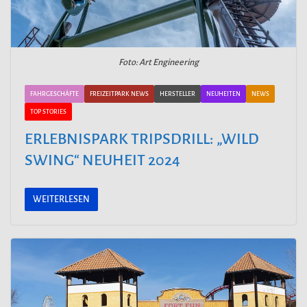
Foto: Art Engineering
FAHRGESCHÄFTE
FREIZEITPARK NEWS
HERSTELLER
NEUHEITEN
NEWS
TOP STORIES
ERLEBNISPARK TRIPSDRILL: „WILD
SWING“ NEUHEIT 2024
WEITERLESEN