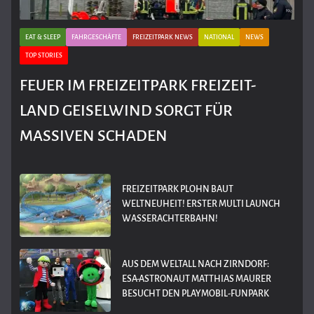
EAT & SLEEP
FAHRGESCHÄFTE
FREIZEITPARK NEWS
NATIONAL
NEWS
TOP STORIES
FEUER IM FREIZEITPARK FREIZEIT-
LAND GEISELWIND SORGT FÜR
MASSIVEN SCHADEN
FREIZEITPARK PLOHN BAUT
WELTNEUHEIT! ERSTER MULTI LAUNCH
WASSERACHTERBAHN!
AUS DEM WELTALL NACH ZIRNDORF:
ESA-ASTRONAUT MATTHIAS MAURER
BESUCHT DEN PLAYMOBIL-FUNPARK