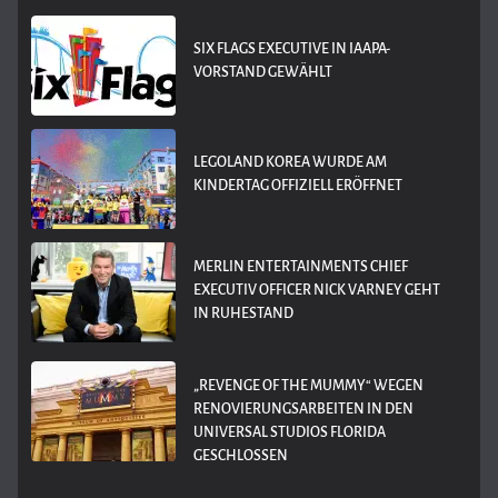
SIX FLAGS EXECUTIVE IN IAAPA-
VORSTAND GEWÄHLT
LEGOLAND KOREA WURDE AM
KINDERTAG OFFIZIELL ERÖFFNET
MERLIN ENTERTAINMENTS CHIEF
EXECUTIV OFFICER NICK VARNEY GEHT
IN RUHESTAND
„REVENGE OF THE MUMMY“ WEGEN
RENOVIERUNGSARBEITEN IN DEN
UNIVERSAL STUDIOS FLORIDA
GESCHLOSSEN