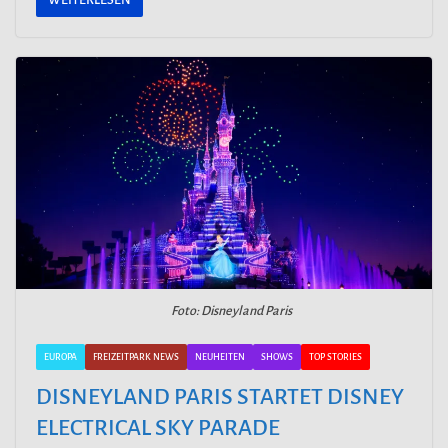
WEITERLESEN
Foto: Disneyland Paris
EUROPA
FREIZEITPARK NEWS
NEUHEITEN
SHOWS
TOP STORIES
DISNEYLAND PARIS STARTET DISNEY
ELECTRICAL SKY PARADE