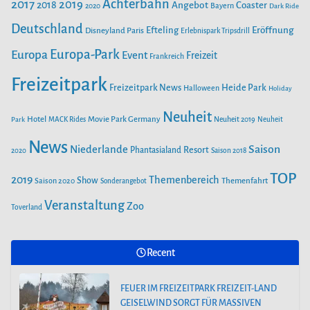
Achterbahn
2017
2019
2018
Angebot
Coaster
Bayern
2020
Dark Ride
o
g
b
e
o
Deutschland
r
e
Efteling
Eröffnung
Disneyland Paris
Erlebnispark Tripsdrill
n
k
a
Europa-Park
Europa
Event
Freizeit
Frankreich
m
Freizeitpark
Heide Park
Freizeitpark News
Halloween
Holiday
Neuheit
Hotel
Movie Park Germany
Park
MACK Rides
Neuheit 2019
Neuheit
News
Saison
Niederlande
Phantasialand
Resort
2020
Saison 2018
TOP
2019
Themenbereich
Show
Saison 2020
Themenfahrt
Sonderangebot
Veranstaltung
Zoo
Toverland
Recent
FEUER IM FREIZEITPARK FREIZEIT-LAND
GEISELWIND SORGT FÜR MASSIVEN