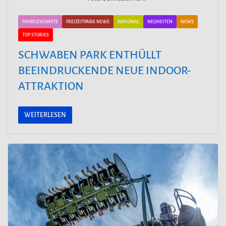
FAHRGESCHÄFTE
FREIZEITPARK NEWS
NATIONAL
NEUHEITEN
NEWS
TOP STORIES
SCHWABEN PARK ENTHÜLLT
BEEINDRUCKENDE NEUE INDOOR-
ATTRAKTION
WEITERLESEN