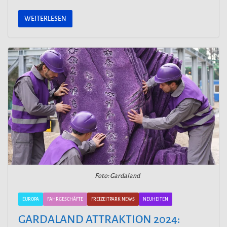
WEITERLESEN
Foto: Gardaland
EUROPA
FAHRGESCHÄFTE
FREIZEITPARK NEWS
NEUHEITEN
GARDALAND ATTRAKTION 2024: