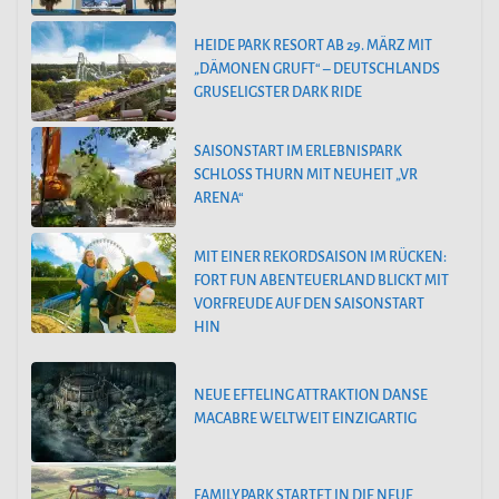
HEIDE PARK RESORT AB 29. MÄRZ MIT
„DÄMONEN GRUFT“ – DEUTSCHLANDS
GRUSELIGSTER DARK RIDE
SAISONSTART IM ERLEBNISPARK
SCHLOSS THURN MIT NEUHEIT „VR
ARENA“
MIT EINER REKORDSAISON IM RÜCKEN:
FORT FUN ABENTEUERLAND BLICKT MIT
VORFREUDE AUF DEN SAISONSTART
HIN
NEUE EFTELING ATTRAKTION DANSE
MACABRE WELTWEIT EINZIGARTIG
FAMILYPARK STARTET IN DIE NEUE