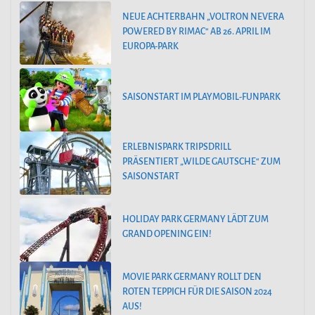
NEUE ACHTERBAHN „VOLTRON NEVERA
POWERED BY RIMAC“ AB 26. APRIL IM
EUROPA-PARK
SAISONSTART IM PLAYMOBIL-FUNPARK
ERLEBNISPARK TRIPSDRILL
PRÄSENTIERT „WILDE GAUTSCHE“ ZUM
SAISONSTART
HOLIDAY PARK GERMANY LÄDT ZUM
GRAND OPENING EIN!
MOVIE PARK GERMANY ROLLT DEN
ROTEN TEPPICH FÜR DIE SAISON 2024
AUS!