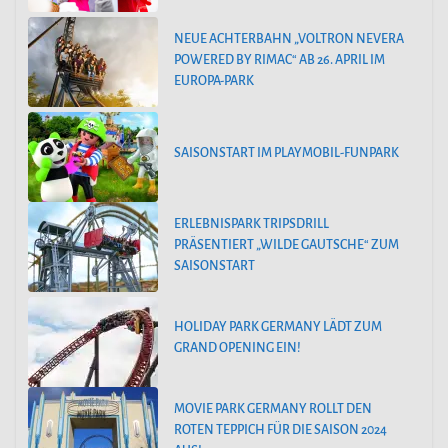
NEUE ACHTERBAHN „VOLTRON NEVERA
POWERED BY RIMAC“ AB 26. APRIL IM
EUROPA-PARK
SAISONSTART IM PLAYMOBIL-FUNPARK
ERLEBNISPARK TRIPSDRILL
PRÄSENTIERT „WILDE GAUTSCHE“ ZUM
SAISONSTART
HOLIDAY PARK GERMANY LÄDT ZUM
GRAND OPENING EIN!
MOVIE PARK GERMANY ROLLT DEN
ROTEN TEPPICH FÜR DIE SAISON 2024