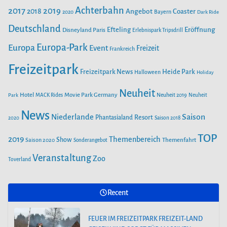
i
b
a
u
Achterbahn
2017
2019
2018
Angebot
Coaster
Bayern
2020
Dark Ride
o
g
b
e
o
Deutschland
r
e
Efteling
Eröffnung
Disneyland Paris
Erlebnispark Tripsdrill
n
k
a
Europa-Park
Europa
Event
Freizeit
Frankreich
m
Freizeitpark
Heide Park
Freizeitpark News
Halloween
Holiday
Neuheit
Hotel
Movie Park Germany
Park
MACK Rides
Neuheit 2019
Neuheit
News
Saison
Niederlande
Phantasialand
Resort
2020
Saison 2018
TOP
2019
Themenbereich
Show
Saison 2020
Themenfahrt
Sonderangebot
Veranstaltung
Zoo
Toverland
Recent
FEUER IM FREIZEITPARK FREIZEIT-LAND