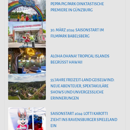
PEPPA PIG PARK OINKTASTISCHE
PREMIERE IN GÜNZBURG
30. MÄRZ 2024: SAISONSTART IM
FILMPARK BABELSBERG
ALOHA OHANA! TROPICAL ISLANDS
BEGRÜSST HAWAII
55 JAHRE FREIZEIT-LAND GEISELWIND:
NEUE ABENTEUER, SPEKTAKULÄRE
SHOWS UND UNVERGESSLICHE
ERINNERUNGEN
SAISONSTART 2024: LOTTI KAROTTI
ZIEHT INS RAVENSBURGER SPIELELAND
EIN