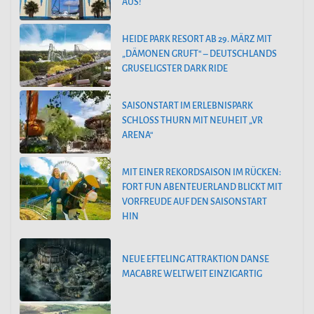
AUS!
HEIDE PARK RESORT AB 29. MÄRZ MIT
„DÄMONEN GRUFT“ – DEUTSCHLANDS
GRUSELIGSTER DARK RIDE
SAISONSTART IM ERLEBNISPARK
SCHLOSS THURN MIT NEUHEIT „VR
ARENA“
MIT EINER REKORDSAISON IM RÜCKEN:
FORT FUN ABENTEUERLAND BLICKT MIT
VORFREUDE AUF DEN SAISONSTART
HIN
NEUE EFTELING ATTRAKTION DANSE
MACABRE WELTWEIT EINZIGARTIG