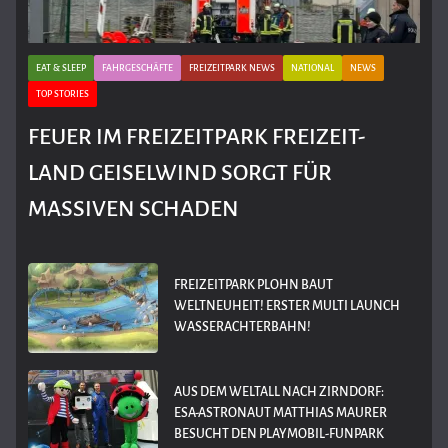
EAT & SLEEP
FAHRGESCHÄFTE
FREIZEITPARK NEWS
NATIONAL
NEWS
TOP STORIES
FEUER IM FREIZEITPARK FREIZEIT-
LAND GEISELWIND SORGT FÜR
MASSIVEN SCHADEN
FREIZEITPARK PLOHN BAUT
WELTNEUHEIT! ERSTER MULTI LAUNCH
WASSERACHTERBAHN!
AUS DEM WELTALL NACH ZIRNDORF:
ESA-ASTRONAUT MATTHIAS MAURER
BESUCHT DEN PLAYMOBIL-FUNPARK