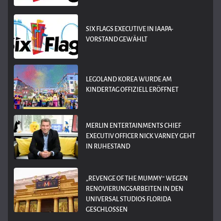
SIX FLAGS EXECUTIVE IN IAAPA-
VORSTAND GEWÄHLT
LEGOLAND KOREA WURDE AM
KINDERTAG OFFIZIELL ERÖFFNET
MERLIN ENTERTAINMENTS CHIEF
EXECUTIV OFFICER NICK VARNEY GEHT
IN RUHESTAND
„REVENGE OF THE MUMMY“ WEGEN
RENOVIERUNGSARBEITEN IN DEN
UNIVERSAL STUDIOS FLORIDA
GESCHLOSSEN