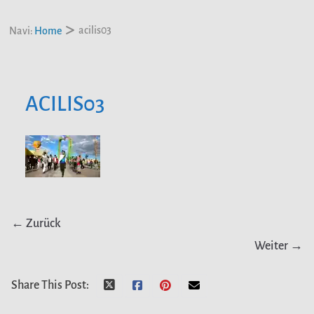
acilis03
Navi:
Home
ACILIS03
← Zurück
Weiter →
Share This Post: