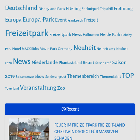
o
Deutschland
r
e
Efteling
Eröffnung
Disneyland Paris
Erlebnispark Tripsdrill
k
a
Europa-Park
Europa
NEUE ACHTERBAHN „VOLTRON NEVERA POWERED BY RIMAC“
Event
Freizeit
Frankreich
m
AB 26. APRIL IM EUROPA-PARK
Freizeitpark
Heide Park
Freizeitpark News
Halloween
Holiday
SAISONSTART IM PLAYMOBIL-FUNPARK
Neuheit
Hotel
Movie Park Germany
Park
MACK Rides
Neuheit 2019
Neuheit
News
Saison
Niederlande
Phantasialand
Resort
2020
Saison 2018
FEUER IM FREIZEITPARK FREIZEIT-LAND
GEISELWIND SORGT FÜR MASSIVEN
TOP
2019
Themenbereich
Show
Saison 2020
Themenfahrt
Sonderangebot
SCHADEN
Veranstaltung
Zoo
Toverland
Recent
FEUER IM FREIZEITPARK FREIZEIT-LAND
GEISELWIND SORGT FÜR MASSIVEN
SCHADEN