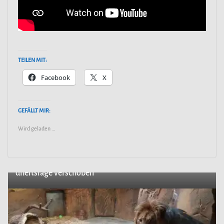
TEILEN MIT:
Facebook
X
GEFÄLLT MIR:
Wird geladen …
← Previous
BELANTIS: Saisonstart 2020 aufgrund aktueller Gesun
dheitslage verschoben