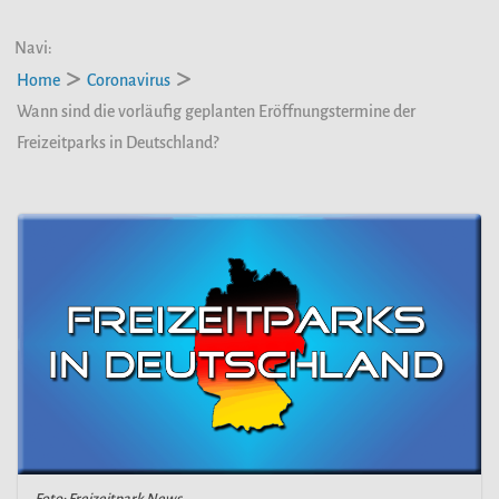
Navi:
Home
Coronavirus
Wann sind die vorläufig geplanten Eröffnungstermine der
Freizeitparks in Deutschland?
Foto: Freizeitpark News