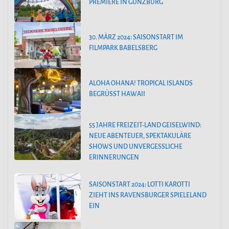
PREMIERE IN GÜNZBURG
30. MÄRZ 2024: SAISONSTART IM
FILMPARK BABELSBERG
ALOHA OHANA! TROPICAL ISLANDS
BEGRÜSST HAWAII
55 JAHRE FREIZEIT-LAND GEISELWIND:
NEUE ABENTEUER, SPEKTAKULÄRE
SHOWS UND UNVERGESSLICHE
ERINNERUNGEN
SAISONSTART 2024: LOTTI KAROTTI
ZIEHT INS RAVENSBURGER SPIELELAND
EIN