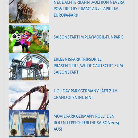
NEUE ACHTERBAHN „VOLTRON NEVERA
POWERED BY RIMAC“ AB 26. APRIL IM
EUROPA-PARK
SAISONSTART IM PLAYMOBIL-FUNPARK
ERLEBNISPARK TRIPSDRILL
PRÄSENTIERT „WILDE GAUTSCHE“ ZUM
SAISONSTART
HOLIDAY PARK GERMANY LÄDT ZUM
GRAND OPENING EIN!
MOVIE PARK GERMANY ROLLT DEN
ROTEN TEPPICH FÜR DIE SAISON 2024
AUS!