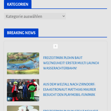
KATEGORIEN
K
a
t
BREAKING NEWS
FREIZEITPARK PLOHN BAUT
e
WELTNEUHEIT! ERSTER MULTI LAUNCH
g
WASSERACHTERBAHN!
o
r
AUS DEM WELTALL NACH ZIRNDORF:
ESA-ASTRONAUT MATTHIAS MAURER
i
BESUCHT DEN PLAYMOBIL-FUNPARK
e
n
FREIZEITPARK PLOHN STELLT NEUHEIT
2025 NEBEN DEM DINOLAND VOR.