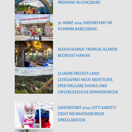
PREMIERE IN GÜNZBURG
30. MÄRZ 2024: SAISONSTART IM
FILMPARK BABELSBERG
ALOHA OHANA! TROPICAL ISLANDS
BEGRÜSST HAWAII
55 JAHRE FREIZEIT-LAND
GEISELWIND: NEUE ABENTEUER,
SPEKTAKULÄRE SHOWS UND
UNVERGESSLICHE ERINNERUNGEN
SAISONSTART 2024: LOTTI KAROTTI
ZIEHT INS RAVENSBURGER
SPIELELAND EIN