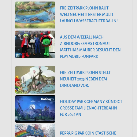
FREIZEITPARK PLOHN BAUT
WELTNEUHEIT! ERSTER MULTI
LAUNCH WASSERACHTERBAHN!
AUS DEM WELTALL NACH
ZIRNDORF: ESA-ASTRONAUT
MATTHIAS MAURER BESUCHT DEN
PLAYMOBIL-FUNPARK
FREIZEITPARK PLOHN STELLT
NEUHEIT 2025 NEBEN DEM
DINOLAND VOR.
HOLIDAY PARK GERMANY KÜNDIGT
GROSSE FAMILIENACHTERBAHN F
ÜR 2025 AN
PEPPA PIG PARK OINKTASTISCHE