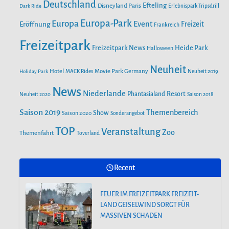
o
r
Deutschland
e
Efteling
Disneyland Paris
Dark Ride
Erlebnispark Tripsdrill
n
k
a
Europa-Park
Europa
Event
Eröffnung
Freizeit
Frankreich
m
Freizeitpark
Heide Park
Freizeitpark News
Halloween
Neuheit
Hotel
Movie Park Germany
Holiday Park
MACK Rides
Neuheit 2019
News
Niederlande
Phantasialand
Resort
Neuheit 2020
Saison 2018
Saison 2019
Themenbereich
Show
Saison 2020
Sonderangebot
TOP
Veranstaltung
Zoo
Themenfahrt
Toverland
Recent
FEUER IM FREIZEITPARK FREIZEIT-
LAND GEISELWIND SORGT FÜR
MASSIVEN SCHADEN