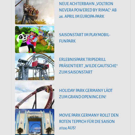
NEUE ACHTERBAHN „VOLTRON
NEVERA POWERED BY RIMAC“ AB
26. APRIL IM EUROPA-PARK
SAISONSTART IM PLAYMOBIL-
FUNPARK
ERLEBNISPARK TRIPSDRILL
PRÄSENTIERT „WILDE GAUTSCHE“
ZUM SAISONSTART
HOLIDAY PARK GERMANY LÄDT
ZUM GRAND OPENING EIN!
MOVIE PARK GERMANY ROLLT DEN
ROTEN TEPPICH FÜR DIE SAISON
2024 AUS!