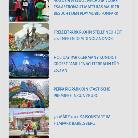
AUS DEM WELTALL NACH ZIRNDORF:
ESA-ASTRONAUT MATTHIAS MAURER
BESUCHT DEN PLAYMOBIL-FUNPARK
FREIZEITPARK PLOHN STELLT NEUHEIT
2025 NEBEN DEM DINOLAND VOR.
HOLIDAY PARK GERMANY KÜNDIGT
GROSSE FAMILIENACHTERBAHN FÜR 2
025 AN
PEPPA PIG PARK OINKTASTISCHE
PREMIERE IN GÜNZBURG
30. MÄRZ 2024: SAISONSTART IM
FILMPARK BABELSBERG