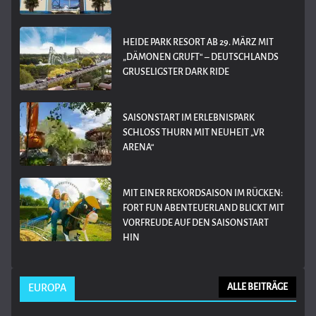
HEIDE PARK RESORT AB 29. MÄRZ MIT
„DÄMONEN GRUFT“ – DEUTSCHLANDS
GRUSELIGSTER DARK RIDE
SAISONSTART IM ERLEBNISPARK
SCHLOSS THURN MIT NEUHEIT „VR
ARENA“
MIT EINER REKORDSAISON IM RÜCKEN:
FORT FUN ABENTEUERLAND BLICKT MIT
VORFREUDE AUF DEN SAISONSTART
HIN
EUROPA
ALLE BEITRÄGE