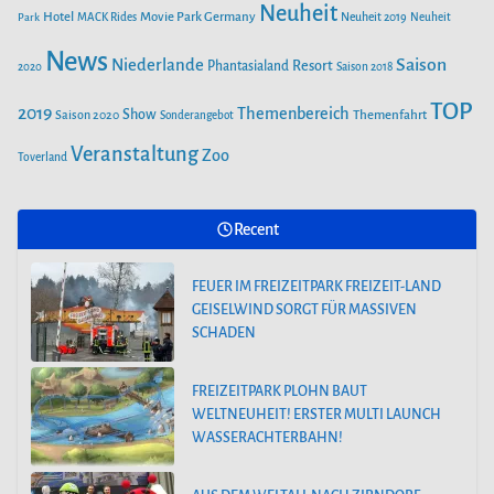
FREIZEITPARK PLOHN BAUT WELTNEUHEIT! ERSTER MULTI
Neuheit
Hotel
Movie Park Germany
Park
MACK Rides
Neuheit 2019
Neuheit
LAUNCH WASSERACHTERBAHN!
News
Saison
Niederlande
Phantasialand
Resort
2020
Saison 2018
AUS DEM WELTALL NACH ZIRNDORF:
TOP
2019
Themenbereich
Show
Saison 2020
Themenfahrt
Sonderangebot
ESA-ASTRONAUT MATTHIAS MAURER
BESUCHT DEN PLAYMOBIL-FUNPARK
Veranstaltung
Zoo
Toverland
FREIZEITPARK PLOHN STELLT NEUHEIT
Recent
2025 NEBEN DEM DINOLAND VOR.
FEUER IM FREIZEITPARK FREIZEIT-LAND
GEISELWIND SORGT FÜR MASSIVEN
SCHADEN
FREIZEITPARK PLOHN BAUT
WELTNEUHEIT! ERSTER MULTI LAUNCH
WASSERACHTERBAHN!