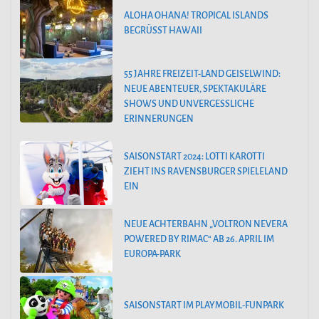
ALOHA OHANA! TROPICAL ISLANDS
BEGRÜSST HAWAII
55 JAHRE FREIZEIT-LAND GEISELWIND:
NEUE ABENTEUER, SPEKTAKULÄRE
SHOWS UND UNVERGESSLICHE
ERINNERUNGEN
SAISONSTART 2024: LOTTI KAROTTI
ZIEHT INS RAVENSBURGER SPIELELAND
EIN
NEUE ACHTERBAHN „VOLTRON NEVERA
POWERED BY RIMAC“ AB 26. APRIL IM
EUROPA-PARK
SAISONSTART IM PLAYMOBIL-FUNPARK