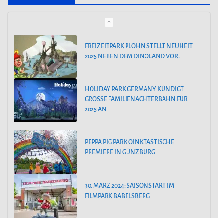
e
g
o
HOLIDAY PARK GERMANY KÜNDIGT
GROSSE FAMILIENACHTERBAHN FÜR 2
r
025 AN
i
e
PEPPA PIG PARK OINKTASTISCHE
n
PREMIERE IN GÜNZBURG
30. MÄRZ 2024: SAISONSTART IM
FILMPARK BABELSBERG
ALOHA OHANA! TROPICAL ISLANDS
BEGRÜSST HAWAII