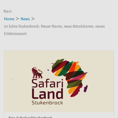
Navi:
Home
News
50 Jahre Stukenbrock: Neuer Name, neue Attraktionen, neues
Erlebnisresort
Foto: Safariland Stuckenbrock