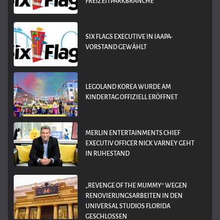
REIZEITPARKBRANCHE
SIX FLAGS EXECUTIVE IN IAAPA-
VORSTAND GEWÄHLT
LEGOLAND KOREA WURDE AM
KINDERTAG OFFIZIELL ERÖFFNET
MERLIN ENTERTAINMENTS CHIEF
EXECUTIV OFFICER NICK VARNEY GEHT
IN RUHESTAND
„REVENGE OF THE MUMMY“ WEGEN
RENOVIERUNGSARBEITEN IN DEN
UNIVERSAL STUDIOS FLORIDA
GESCHLOSSEN