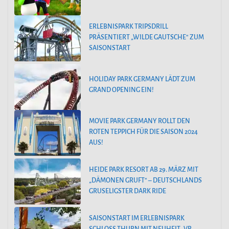
ERLEBNISPARK TRIPSDRILL
PRÄSENTIERT „WILDE GAUTSCHE“ ZUM
SAISONSTART
HOLIDAY PARK GERMANY LÄDT ZUM
GRAND OPENING EIN!
MOVIE PARK GERMANY ROLLT DEN
ROTEN TEPPICH FÜR DIE SAISON 2024
AUS!
HEIDE PARK RESORT AB 29. MÄRZ MIT
„DÄMONEN GRUFT“ – DEUTSCHLANDS
GRUSELIGSTER DARK RIDE
SAISONSTART IM ERLEBNISPARK