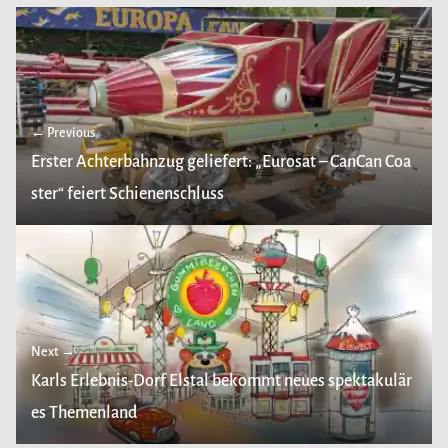
← Previous
Erster Achterbahnzug geliefert: „Eurosat – CanCan Coa
ster“ feiert Schienenschluss
Next →
Karls Erlebnis-Dorf Elstal bekommt neues spektakulär
es Themenland