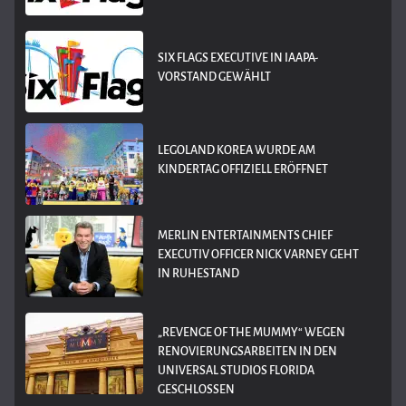
SIX FLAGS EXECUTIVE IN IAAPA-
VORSTAND GEWÄHLT
LEGOLAND KOREA WURDE AM
KINDERTAG OFFIZIELL ERÖFFNET
MERLIN ENTERTAINMENTS CHIEF
EXECUTIV OFFICER NICK VARNEY GEHT
IN RUHESTAND
„REVENGE OF THE MUMMY“ WEGEN
RENOVIERUNGSARBEITEN IN DEN
UNIVERSAL STUDIOS FLORIDA
GESCHLOSSEN