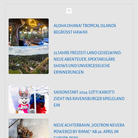
e
g
o
55 JAHRE FREIZEIT-LAND GEISELWIND:
NEUE ABENTEUER, SPEKTAKULÄRE
r
SHOWS UND UNVERGESSLICHE
i
ERINNERUNGEN
e
n
SAISONSTART 2024: LOTTI KAROTTI
ZIEHT INS RAVENSBURGER SPIELELAND
EIN
NEUE ACHTERBAHN „VOLTRON NEVERA
POWERED BY RIMAC“ AB 26. APRIL IM
EUROPA-PARK
SAISONSTART IM PLAYMOBIL-FUNPARK