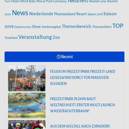
Neuheit
Hotel
Movie Park Germany
Park
MACK Rides
Neuheit 2019
Neuheit
News
Saison
Niederlande
Phantasialand
Resort
PEPPA PIG PARK OINKTASTISCHE
2020
Saison 2018
PREMIERE IN GÜNZBURG
TOP
2019
Themenbereich
Show
Saison 2020
Themenfahrt
Sonderangebot
Veranstaltung
Zoo
Toverland
30. MÄRZ 2024: SAISONSTART IM
FILMPARK BABELSBERG
Recent
ALOHA OHANA! TROPICAL ISLANDS
FEUER IM FREIZEITPARK FREIZEIT-LAND
BEGRÜSST HAWAII
GEISELWIND SORGT FÜR MASSIVEN
SCHADEN
FREIZEITPARK PLOHN BAUT
WELTNEUHEIT! ERSTER MULTI LAUNCH
WASSERACHTERBAHN!
AUS DEM WELTALL NACH ZIRNDORF: