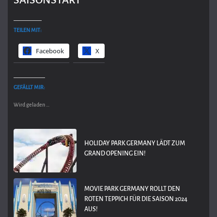
SAISONSTART
TEILEN MIT:
Facebook
X
GEFÄLLT MIR:
Wird geladen …
HOLIDAY PARK GERMANY LÄDT ZUM
GRAND OPENING EIN!
MOVIE PARK GERMANY ROLLT DEN
ROTEN TEPPICH FÜR DIE SAISON 2024
AUS!