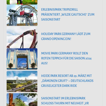
ERLEBNISPARK TRIPSDRILL
PRÄSENTIERT „WILDE GAUTSCHE“ ZUM
SAISONSTART
HOLIDAY PARK GERMANY LÄDT ZUM
GRAND OPENING EIN!
MOVIE PARK GERMANY ROLLT DEN
ROTEN TEPPICH FÜR DIE SAISON 2024
AUS!
HEIDE PARK RESORT AB 29. MÄRZ MIT
„DÄMONEN GRUFT“ – DEUTSCHLANDS
GRUSELIGSTER DARK RIDE
SAISONSTART IM ERLEBNISPARK
SCHLOSS THURN MIT NEUHEIT „VR