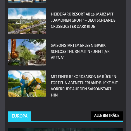
HEIDE PARK RESORT AB 29. MÄRZ MIT
„DÄMONEN GRUFT“ – DEUTSCHLANDS
GRUSELIGSTER DARK RIDE
SAISONSTART IM ERLEBNISPARK
SCHLOSS THURN MIT NEUHEIT „VR
ARENA“
MIT EINER REKORDSAISON IM RÜCKEN:
FORT FUN ABENTEUERLAND BLICKT MIT
VORFREUDE AUF DEN SAISONSTART
HIN
EUROPA
ALLE BEITRÄGE