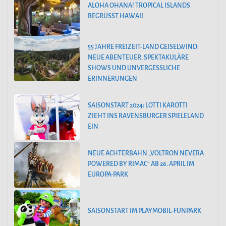
ALOHA OHANA! TROPICAL ISLANDS
BEGRÜSST HAWAII
55 JAHRE FREIZEIT-LAND GEISELWIND:
NEUE ABENTEUER, SPEKTAKULÄRE
SHOWS UND UNVERGESSLICHE
ERINNERUNGEN
SAISONSTART 2024: LOTTI KAROTTI
ZIEHT INS RAVENSBURGER SPIELELAND
EIN
NEUE ACHTERBAHN „VOLTRON NEVERA
POWERED BY RIMAC“ AB 26. APRIL IM
EUROPA-PARK
SAISONSTART IM PLAYMOBIL-FUNPARK