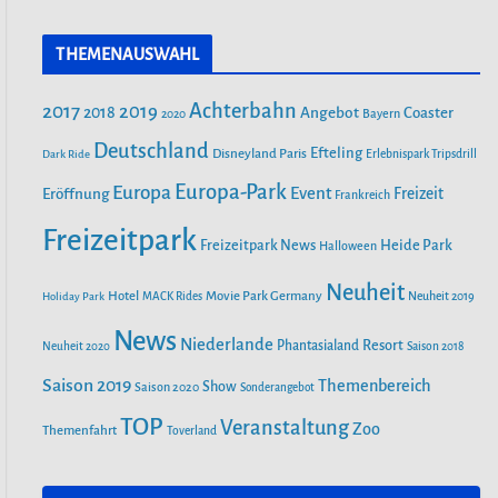
a
n
o
c
s
u
THEMENAUSWAHL
e
t
T
SAISONSTART IM PLAYMOBIL-
b
a
u
FUNPARK
Achterbahn
2017
2019
2018
Angebot
Coaster
Bayern
2020
o
g
b
o
r
Deutschland
e
Efteling
Disneyland Paris
Dark Ride
Erlebnispark Tripsdrill
FEUER IM FREIZEITPARK FREIZEIT-
k
a
Europa-Park
Europa
LAND GEISELWIND SORGT FÜR
Event
Eröffnung
Freizeit
Frankreich
m
MASSIVEN SCHADEN
Freizeitpark
Heide Park
Freizeitpark News
Halloween
FREIZEITPARK PLOHN BAUT
Neuheit
Hotel
Movie Park Germany
Holiday Park
MACK Rides
Neuheit 2019
WELTNEUHEIT! ERSTER MULTI
LAUNCH WASSERACHTERBAHN!
News
Niederlande
Phantasialand
Resort
Neuheit 2020
Saison 2018
Saison 2019
Themenbereich
Show
Saison 2020
Sonderangebot
AUS DEM WELTALL NACH
TOP
Veranstaltung
ZIRNDORF: ESA-ASTRONAUT
Zoo
Themenfahrt
Toverland
MATTHIAS MAURER BESUCHT DEN
PLAYMOBIL-FUNPARK