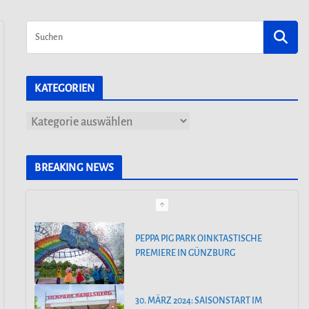
KATEGORIEN
K
a
t
BREAKING NEWS
e
g
o
PEPPA PIG PARK OINKTASTISCHE
r
PREMIERE IN GÜNZBURG
i
e
30. MÄRZ 2024: SAISONSTART IM