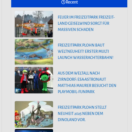
Recent
FREIZEITPARK PLOHN STELLT
FEUER IM FREIZEITPARK FREIZEIT-
NEUHEIT 2025 NEBEN DEM
LAND GEISELWIND SORGT FÜR
DINOLAND VOR.
MASSIVEN SCHADEN
HOLIDAY PARK GERMANY KÜNDIGT
FREIZEITPARK PLOHN BAUT
GROSSE FAMILIENACHTERBAHN F
WELTNEUHEIT! ERSTER MULTI
ÜR 2025 AN
LAUNCH WASSERACHTERBAHN!
AUS DEM WELTALL NACH
ZIRNDORF: ESA-ASTRONAUT
MATTHIAS MAURER BESUCHT DEN
PLAYMOBIL-FUNPARK
FREIZEITPARK PLOHN STELLT
NEUHEIT 2025 NEBEN DEM
DINOLAND VOR.