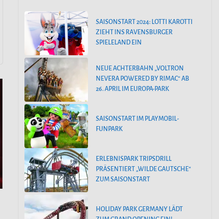
SAISONSTART 2024: LOTTI KAROTTI
ZIEHT INS RAVENSBURGER
SPIELELAND EIN
NEUE ACHTERBAHN „VOLTRON
NEVERA POWERED BY RIMAC“ AB
26. APRIL IM EUROPA-PARK
SAISONSTART IM PLAYMOBIL-
FUNPARK
ERLEBNISPARK TRIPSDRILL
PRÄSENTIERT „WILDE GAUTSCHE“
ZUM SAISONSTART
HOLIDAY PARK GERMANY LÄDT