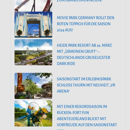
ZUM GRAND OPENING EIN!
MOVIE PARK GERMANY ROLLT DEN
ROTEN TEPPICH FÜR DIE SAISON
2024 AUS!
HEIDE PARK RESORT AB 29. MÄRZ
MIT „DÄMONEN GRUFT“ –
DEUTSCHLANDS GRUSELIGSTER
DARK RIDE
SAISONSTART IM ERLEBNISPARK
SCHLOSS THURN MIT NEUHEIT „VR
ARENA“
MIT EINER REKORDSAISON IM
RÜCKEN: FORT FUN
ABENTEUERLAND BLICKT MIT
VORFREUDE AUF DEN SAISONSTART