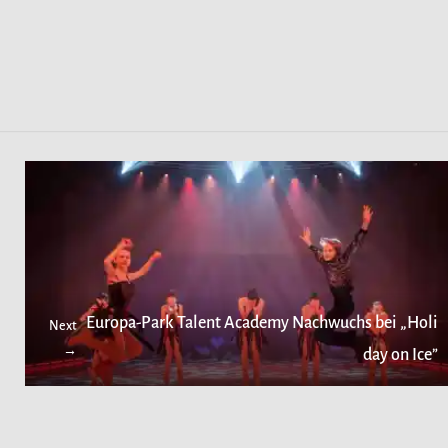
Europa-Park Talent Academy Nachwuchs bei „Holi
Next
→
day on Ice”