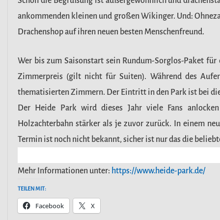
Schon die Begrüßung ist außergewöhnlich und drachenst
ankommenden kleinen und großen Wikinger. Und: Ohnezah
Drachenshop auf ihren neuen besten Menschenfreund.
Wer bis zum Saisonstart sein Rundum-Sorglos-Paket für d
Zimmerpreis (gilt nicht für Suiten). Während des Aufe
thematisierten Zimmern. Der Eintritt in den Park ist bei d
Der Heide Park wird dieses Jahr viele Fans anlocke
Holzachterbahn stärker als je zuvor zurück. In einem neu
Termin ist noch nicht bekannt, sicher ist nur das die belieb
Mehr Informationen unter:
https://www.heide-park.de/
TEILEN MIT:
Facebook
X