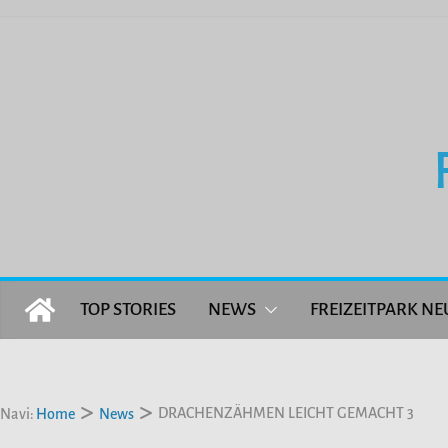
Zum
Inhalt
springen
TOP STORIES
NEWS
FREIZEITPARK NE
DRACHENZÄHMEN LEICHT GEMACHT 3
Navi:
Home
News