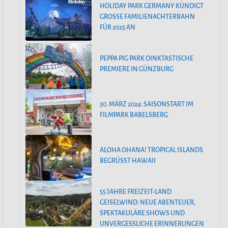
HOLIDAY PARK GERMANY KÜNDIGT
GROSSE FAMILIENACHTERBAHN F
ÜR 2025 AN
PEPPA PIG PARK OINKTASTISCHE
PREMIERE IN GÜNZBURG
30. MÄRZ 2024: SAISONSTART IM
FILMPARK BABELSBERG
ALOHA OHANA! TROPICAL ISLANDS
BEGRÜSST HAWAII
55 JAHRE FREIZEIT-LAND
GEISELWIND: NEUE ABENTEUER,
SPEKTAKULÄRE SHOWS UND
UNVERGESSLICHE ERINNERUNGEN