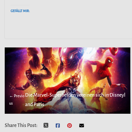
GEFÄLLT MIR:
Die Marvel-Superhelden vereinen sich in Disneyl
← Previo
us
and Paris
Share This Post: