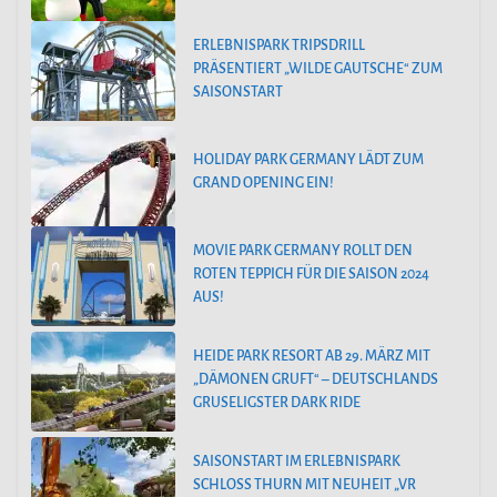
ERLEBNISPARK TRIPSDRILL
PRÄSENTIERT „WILDE GAUTSCHE“ ZUM
SAISONSTART
HOLIDAY PARK GERMANY LÄDT ZUM
GRAND OPENING EIN!
MOVIE PARK GERMANY ROLLT DEN
ROTEN TEPPICH FÜR DIE SAISON 2024
AUS!
HEIDE PARK RESORT AB 29. MÄRZ MIT
„DÄMONEN GRUFT“ – DEUTSCHLANDS
GRUSELIGSTER DARK RIDE
SAISONSTART IM ERLEBNISPARK
SCHLOSS THURN MIT NEUHEIT „VR