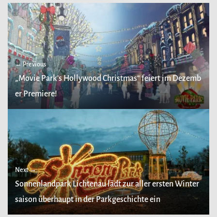
← Previous
„Movie Park’s Hollywood Christmas“ feiert im Dezemb
er Premiere!
Next →
Sonnenlandpark Lichtenau lädt zur aller ersten Winter
saison überhaupt in der Parkgeschichte ein