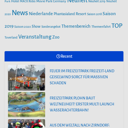
Neuheit
Hotel
Movie Park Germany
Park
MACK Rides
Neuheit 2019
Neuheit
FREIZEITPARK PLOHN BAUT WELTNEUHEIT! ERSTER MULTI
LAUNCH WASSERACHTERBAHN!
News
Saison
Niederlande
Phantasialand
Resort
2020
Saison 2018
TOP
2019
Themenbereich
Show
Saison 2020
Themenfahrt
Sonderangebot
AUS DEM WELTALL NACH ZIRNDORF: ESA-ASTRONAUT
MATTHIAS MAURER BESUCHT DEN PLAYMOBIL-FUNPARK
Veranstaltung
Zoo
Toverland
FREIZEITPARK PLOHN STELLT NEUHEIT
Recent
2025 NEBEN DEM DINOLAND VOR.
FEUER IM FREIZEITPARK FREIZEIT-LAND
GEISELWIND SORGT FÜR MASSIVEN
SCHADEN
FREIZEITPARK PLOHN BAUT
WELTNEUHEIT! ERSTER MULTI LAUNCH
WASSERACHTERBAHN!
AUS DEM WELTALL NACH ZIRNDORF: