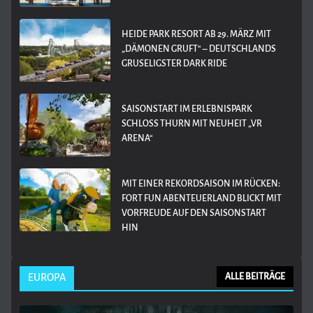
HEIDE PARK RESORT AB 29. MÄRZ MIT
„DÄMONEN GRUFT“ – DEUTSCHLANDS
GRUSELIGSTER DARK RIDE
SAISONSTART IM ERLEBNISPARK
SCHLOSS THURN MIT NEUHEIT „VR
ARENA“
MIT EINER REKORDSAISON IM RÜCKEN:
FORT FUN ABENTEUERLAND BLICKT MIT
VORFREUDE AUF DEN SAISONSTART
HIN
EUROPA
ALLE BEITRÄGE