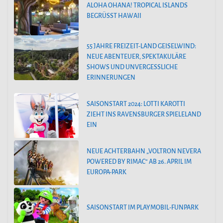
ALOHA OHANA! TROPICAL ISLANDS
BEGRÜSST HAWAII
55 JAHRE FREIZEIT-LAND GEISELWIND:
NEUE ABENTEUER, SPEKTAKULÄRE
SHOWS UND UNVERGESSLICHE
ERINNERUNGEN
SAISONSTART 2024: LOTTI KAROTTI
ZIEHT INS RAVENSBURGER SPIELELAND
EIN
NEUE ACHTERBAHN „VOLTRON NEVERA
POWERED BY RIMAC“ AB 26. APRIL IM
EUROPA-PARK
SAISONSTART IM PLAYMOBIL-FUNPARK