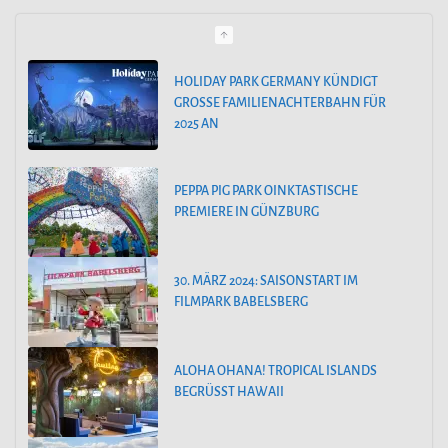
e
g
o
HOLIDAY PARK GERMANY KÜNDIGT
GROSSE FAMILIENACHTERBAHN FÜR 2
r
025 AN
i
e
PEPPA PIG PARK OINKTASTISCHE
n
PREMIERE IN GÜNZBURG
30. MÄRZ 2024: SAISONSTART IM
FILMPARK BABELSBERG
ALOHA OHANA! TROPICAL ISLANDS
BEGRÜSST HAWAII