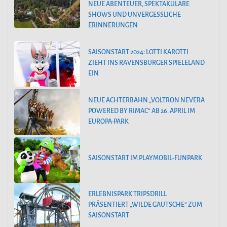
NEUE ABENTEUER, SPEKTAKULÄRE
SHOWS UND UNVERGESSLICHE
ERINNERUNGEN
SAISONSTART 2024: LOTTI KAROTTI
ZIEHT INS RAVENSBURGER SPIELELAND
EIN
NEUE ACHTERBAHN „VOLTRON NEVERA
POWERED BY RIMAC“ AB 26. APRIL IM
EUROPA-PARK
SAISONSTART IM PLAYMOBIL-FUNPARK
ERLEBNISPARK TRIPSDRILL
PRÄSENTIERT „WILDE GAUTSCHE“ ZUM
SAISONSTART