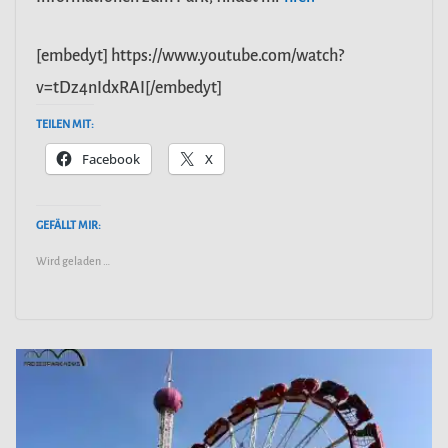
[embedyt] https://www.youtube.com/watch?
v=tDz4nIdxRAI[/embedyt]
TEILEN MIT:
Facebook
X
GEFÄLLT MIR:
Wird geladen …