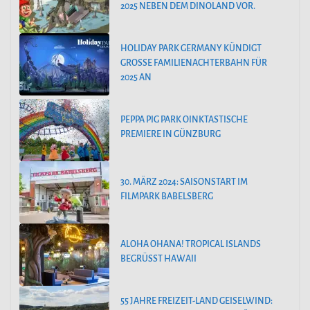
2025 NEBEN DEM DINOLAND VOR.
HOLIDAY PARK GERMANY KÜNDIGT
GROSSE FAMILIENACHTERBAHN FÜR 2
025 AN
PEPPA PIG PARK OINKTASTISCHE
PREMIERE IN GÜNZBURG
30. MÄRZ 2024: SAISONSTART IM
FILMPARK BABELSBERG
ALOHA OHANA! TROPICAL ISLANDS
BEGRÜSST HAWAII
55 JAHRE FREIZEIT-LAND GEISELWIND: