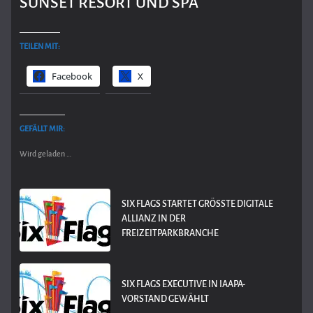
SUNSET RESORT UND SPA
TEILEN MIT:
Facebook
X
GEFÄLLT MIR:
Wird geladen …
SIX FLAGS STARTET GRÖSSTE DIGITALE A
LLIANZ IN DER F
REIZEITPARKBRANCHE
SIX FLAGS EXECUTIVE IN IAAPA-
VORSTAND GEWÄHLT