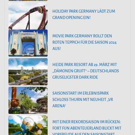
HOLIDAY PARK GERMANY LÄDT ZUM
GRAND OPENING EIN!
MOVIE PARK GERMANY ROLLT DEN
ROTEN TEPPICH FÜR DIE SAISON 2024
AUS!
HEIDE PARK RESORT AB 29. MÄRZ MIT
„DÄMONEN GRUFT“ – DEUTSCHLANDS
GRUSELIGSTER DARK RIDE
SAISONSTART IM ERLEBNISPARK
SCHLOSS THURN MIT NEUHEIT „VR
ARENA“
MIT EINER REKORDSAISON IM RÜCKEN:
FORT FUN ABENTEUERLAND BLICKT MIT
VORFREUDE AUF DEN SAISONSTART