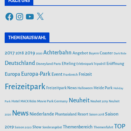
FOLGE UNS
SAISONSTART 2024: LOTTI KAROTTI ZIEHT INS RAVENSBURGER
SPIELELAND EIN
F
I
Y
X
a
n
o
NEUE ACHTERBAHN „VOLTRON NEVERA POWERED BY RIMAC“
c
s
u
AB 26. APRIL IM EUROPA-PARK
THEMENAUSWAHL
e
t
T
b
a
u
Achterbahn
2017
2019
2018
Angebot
Coaster
Bayern
SAISONSTART IM PLAYMOBIL-FUNPARK
2020
Dark Ride
o
g
b
o
Deutschland
r
e
Efteling
Eröffnung
Disneyland Paris
Erlebnispark Tripsdrill
k
a
FEUER IM FREIZEITPARK FREIZEIT-LAND GEISELWIND SORGT
Europa-Park
Europa
Event
Freizeit
Frankreich
m
FÜR MASSIVEN SCHADEN
Freizeitpark
Heide Park
Freizeitpark News
Halloween
Holiday
FREIZEITPARK PLOHN BAUT WELTNEUHEIT! ERSTER MULTI
Neuheit
Hotel
Movie Park Germany
Park
MACK Rides
Neuheit 2019
Neuheit
LAUNCH WASSERACHTERBAHN!
News
Saison
Niederlande
Phantasialand
Resort
2020
Saison 2018
AUS DEM WELTALL NACH ZIRNDORF:
TOP
2019
Themenbereich
Show
Saison 2020
Themenfahrt
Sonderangebot
ESA-ASTRONAUT MATTHIAS MAURER