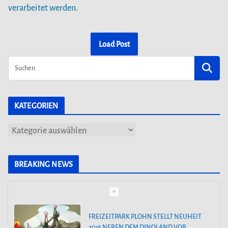
verarbeitet werden.
Load Post
KATEGORIEN
K
a
t
BREAKING NEWS
e
g
o
HOLIDAY PARK GERMANY KÜNDIGT
GROSSE FAMILIENACHTERBAHN FÜR 2