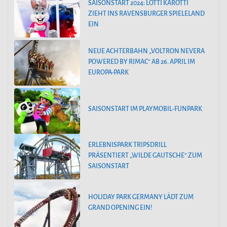
SAISONSTART 2024: LOTTI KAROTTI
ZIEHT INS RAVENSBURGER SPIELELAND
EIN
NEUE ACHTERBAHN „VOLTRON NEVERA
POWERED BY RIMAC“ AB 26. APRIL IM
EUROPA-PARK
SAISONSTART IM PLAYMOBIL-FUNPARK
ERLEBNISPARK TRIPSDRILL
PRÄSENTIERT „WILDE GAUTSCHE“ ZUM
SAISONSTART
HOLIDAY PARK GERMANY LÄDT ZUM
GRAND OPENING EIN!