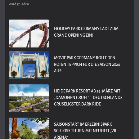
Wird geladen …
HOLIDAY PARK GERMANY LÄDT ZUM
GRAND OPENING EIN!
MOVIE PARK GERMANY ROLLT DEN
ROTEN TEPPICH FÜR DIE SAISON 2024
AUS!
HEIDE PARK RESORT AB 29. MÄRZ MIT
„DÄMONEN GRUFT“ – DEUTSCHLANDS
GRUSELIGSTER DARK RIDE
SAISONSTART IM ERLEBNISPARK
SCHLOSS THURN MIT NEUHEIT „VR
ARENA“