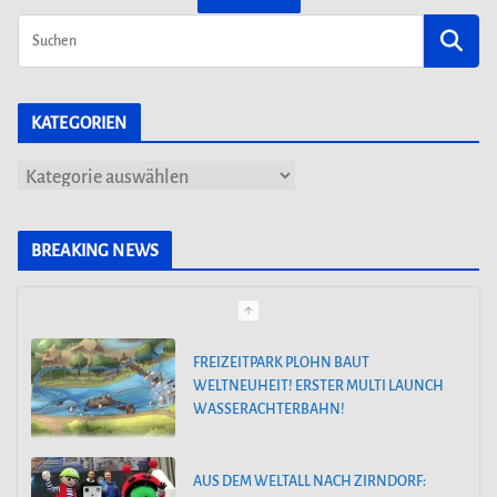
KATEGORIEN
K
a
t
BREAKING NEWS
e
g
o
FREIZEITPARK PLOHN BAUT
WELTNEUHEIT! ERSTER MULTI LAUNCH
r
WASSERACHTERBAHN!
i
e
AUS DEM WELTALL NACH ZIRNDORF:
n