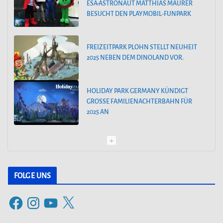
ESA-ASTRONAUT MATTHIAS MAURER
BESUCHT DEN PLAYMOBIL-FUNPARK
FREIZEITPARK PLOHN STELLT NEUHEIT
2025 NEBEN DEM DINOLAND VOR.
HOLIDAY PARK GERMANY KÜNDIGT
GROSSE FAMILIENACHTERBAHN FÜR 2
025 AN
PEPPA PIG PARK OINKTASTISCHE PREMIERE IN GÜNZBURG
FOLGE UNS
30. MÄRZ 2024: SAISONSTART IM FILMPARK BABELSBERG
F
I
Y
X
ALOHA OHANA! TROPICAL ISLANDS BEGRÜSST HAWAII
a
n
o