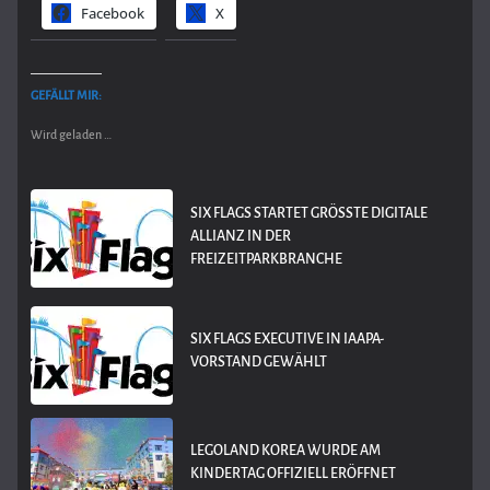
Facebook
X
GEFÄLLT MIR:
Wird geladen …
SIX FLAGS STARTET GRÖSSTE DIGITALE A
LLIANZ IN DER F
REIZEITPARKBRANCHE
SIX FLAGS EXECUTIVE IN IAAPA-
VORSTAND GEWÄHLT
LEGOLAND KOREA WURDE AM
KINDERTAG OFFIZIELL ERÖFFNET