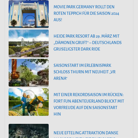
MOVIE PARK GERMANY ROLLT DEN
ROTEN TEPPICH FÜR DIE SAISON 2024
AUS!
HEIDE PARK RESORT AB 29. MÄRZ MIT
„DÄMONEN GRUFT“ – DEUTSCHLANDS
GRUSELIGSTER DARK RIDE
SAISONSTART IM ERLEBNISPARK
SCHLOSS THURN MIT NEUHEIT „VR
ARENA“
MIT EINER REKORDSAISON IM RÜCKEN:
FORT FUN ABENTEUERLAND BLICKT MIT
VORFREUDE AUF DEN SAISONSTART
HIN
NEUE EFTELING ATTRAKTION DANSE