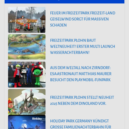
FEUER IM FREIZEITPARK FREIZEIT-LAND
GEISELWIND SORGT FÜR MASSIVEN
SCHADEN
FREIZEITPARK PLOHN BAUT
WELTNEUHEIT! ERSTER MULTI LAUNCH
WASSERACHTERBAHN!
AUS DEM WELTALL NACH ZIRNDORF:
ESA-ASTRONAUT MATTHIAS MAURER
BESUCHT DEN PLAYMOBIL-FUNPARK
FREIZEITPARK PLOHN STELLT NEUHEIT
2025 NEBEN DEM DINOLAND VOR.
HOLIDAY PARK GERMANY KÜNDIGT
GROSSE FAMILIENACHTERBAHN FÜR 2