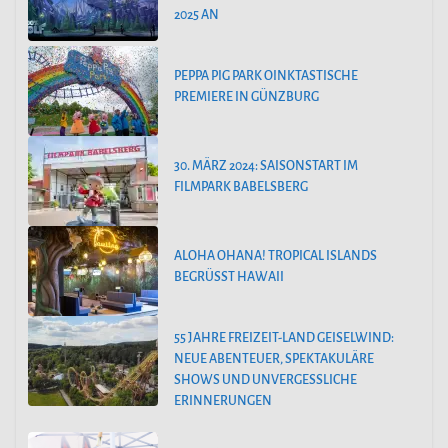
025 AN
PEPPA PIG PARK OINKTASTISCHE
PREMIERE IN GÜNZBURG
30. MÄRZ 2024: SAISONSTART IM
FILMPARK BABELSBERG
ALOHA OHANA! TROPICAL ISLANDS
BEGRÜSST HAWAII
55 JAHRE FREIZEIT-LAND GEISELWIND:
NEUE ABENTEUER, SPEKTAKULÄRE
SHOWS UND UNVERGESSLICHE
ERINNERUNGEN