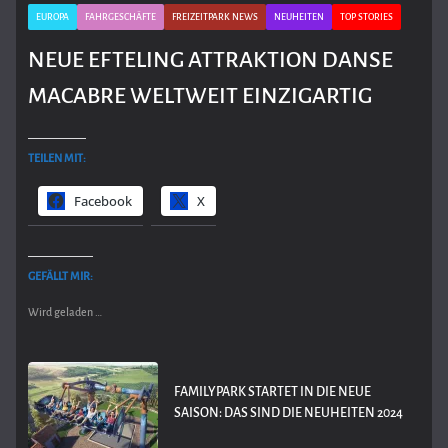
EUROPA
FAHRGESCHÄFTE
FREIZEITPARK NEWS
NEUHEITEN
TOP STORIES
NEUE EFTELING ATTRAKTION DANSE
MACABRE WELTWEIT EINZIGARTIG
TEILEN MIT:
Facebook
X
GEFÄLLT MIR:
Wird geladen …
FAMILYPARK STARTET IN DIE NEUE
SAISON: DAS SIND DIE NEUHEITEN 2024