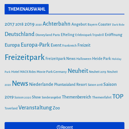
c
s
u
THEMENAUSWAHL
55 JAHRE FREIZEIT-LAND GEISELWIND: NEUE ABENTEUER,
e
t
T
SPEKTAKULÄRE SHOWS UND UNVERGESSLICHE
b
a
u
ERINNERUNGEN
Achterbahn
2017
2019
2018
Angebot
Coaster
Bayern
2020
Dark Ride
o
g
b
o
Deutschland
r
e
Efteling
Eröffnung
Disneyland Paris
Erlebnispark Tripsdrill
SAISONSTART 2024: LOTTI KAROTTI ZIEHT INS RAVENSBURGER
k
a
Europa-Park
Europa
Event
Freizeit
Frankreich
SPIELELAND EIN
m
Freizeitpark
Heide Park
Freizeitpark News
Halloween
Holiday
NEUE ACHTERBAHN „VOLTRON NEVERA POWERED BY RIMAC“
Neuheit
AB 26. APRIL IM EUROPA-PARK
Hotel
Movie Park Germany
Park
MACK Rides
Neuheit 2019
Neuheit
News
Saison
Niederlande
Phantasialand
Resort
2020
Saison 2018
SAISONSTART IM PLAYMOBIL-FUNPARK
TOP
2019
Themenbereich
Show
Saison 2020
Themenfahrt
Sonderangebot
Veranstaltung
Zoo
Toverland
FEUER IM FREIZEITPARK FREIZEIT-LAND
GEISELWIND SORGT FÜR MASSIVEN
SCHADEN
Recent