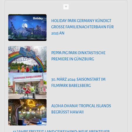
g
o
HOLIDAY PARK GERMANY KÜNDIGT
GROSSE FAMILIENACHTERBAHN FÜR 2
r
025 AN
i
e
PEPPA PIG PARK OINKTASTISCHE
n
PREMIERE IN GÜNZBURG
30. MÄRZ 2024: SAISONSTART IM
FILMPARK BABELSBERG
ALOHA OHANA! TROPICAL ISLANDS
BEGRÜSST HAWAII
55 JAHRE FREIZEIT-LAND GEISELWIND: