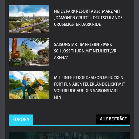
HEIDE PARK RESORT AB 29. MÄRZ MIT
„DÄMONEN GRUFT“ – DEUTSCHLANDS
GRUSELIGSTER DARK RIDE
SAISONSTART IM ERLEBNISPARK
SCHLOSS THURN MIT NEUHEIT „VR
ARENA“
MIT EINER REKORDSAISON IM RÜCKEN:
FORT FUN ABENTEUERLAND BLICKT MIT
VORFREUDE AUF DEN SAISONSTART
HIN
EUROPA
ALLE BEITRÄGE