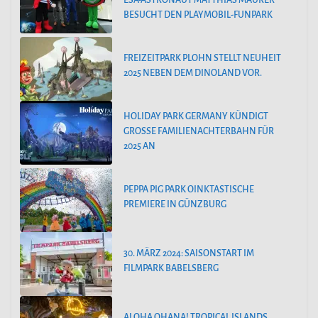
ESA-ASTRONAUT MATTHIAS MAURER
BESUCHT DEN PLAYMOBIL-FUNPARK
FREIZEITPARK PLOHN STELLT NEUHEIT
2025 NEBEN DEM DINOLAND VOR.
HOLIDAY PARK GERMANY KÜNDIGT
GROSSE FAMILIENACHTERBAHN FÜR 2
025 AN
PEPPA PIG PARK OINKTASTISCHE
PREMIERE IN GÜNZBURG
30. MÄRZ 2024: SAISONSTART IM
FILMPARK BABELSBERG
ALOHA OHANA! TROPICAL ISLANDS