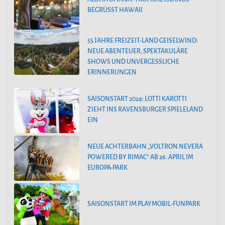
BEGRÜSST HAWAII
55 JAHRE FREIZEIT-LAND GEISELWIND:
NEUE ABENTEUER, SPEKTAKULÄRE
SHOWS UND UNVERGESSLICHE
ERINNERUNGEN
SAISONSTART 2024: LOTTI KAROTTI
ZIEHT INS RAVENSBURGER SPIELELAND
EIN
NEUE ACHTERBAHN „VOLTRON NEVERA
POWERED BY RIMAC“ AB 26. APRIL IM
EUROPA-PARK
SAISONSTART IM PLAYMOBIL-FUNPARK