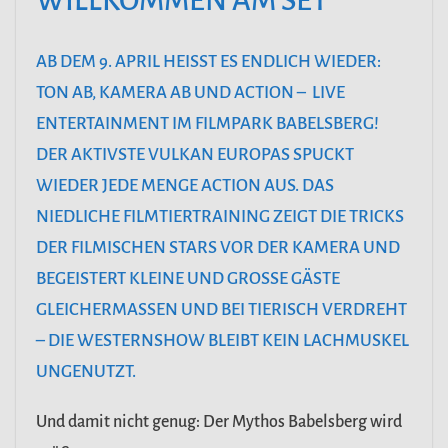
WILLKOMMEN AM SET
AB DEM 9. APRIL HEISST ES ENDLICH WIEDER: T
ON AB, KAMERA AB UND ACTION – LIVE E
NTERTAINMENT IM FILMPARK BABELSBERG! D
ER AKTIVSTE VULKAN EUROPAS SPUCKT W
IEDER JEDE MENGE ACTION AUS. DAS N
IEDLICHE FILMTIERTRAINING ZEIGT DIE TRICKS D
ER FILMISCHEN STARS VOR DER KAMERA UND B
EGEISTERT KLEINE UND GROSSE GÄSTE GL
EICHERMASSEN UND BEI TIERISCH VERDREHT – D
IE WESTERNSHOW BLEIBT KEIN LACHMUSKEL UNG
ENUTZT.
Und damit nicht genug: Der Mythos Babelsberg wird