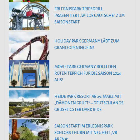
ERLEBNISPARK TRIPSDRILL
PRÄSENTIERT „WILDE GAUTSCHE“ ZUM
SAISONSTART
HOLIDAY PARK GERMANY LÄDT ZUM
GRAND OPENING EIN!
MOVIE PARK GERMANY ROLLT DEN
ROTEN TEPPICH FÜR DIE SAISON 2024
AUS!
HEIDE PARK RESORT AB 29. MÄRZ MIT
„DÄMONEN GRUFT“ – DEUTSCHLANDS
GRUSELIGSTER DARK RIDE
SAISONSTART IM ERLEBNISPARK
SCHLOSS THURN MIT NEUHEIT „VR
ARENA“