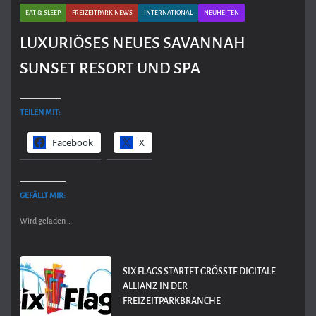
EAT & SLEEP
FREIZEITPARK NEWS
INTERNATIONAL
NEUHEITEN
LUXURIÖSES NEUES SAVANNAH
SUNSET RESORT UND SPA
TEILEN MIT:
Facebook
X
GEFÄLLT MIR:
Wird geladen …
SIX FLAGS STARTET GRÖSSTE DIGITALE A
LLIANZ IN DER F
REIZEITPARKBRANCHE