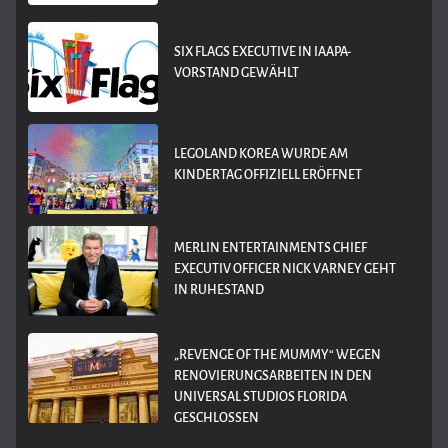
SIX FLAGS EXECUTIVE IN IAAPA-
VORSTAND GEWÄHLT
LEGOLAND KOREA WURDE AM
KINDERTAG OFFIZIELL ERÖFFNET
MERLIN ENTERTAINMENTS CHIEF
EXECUTIV OFFICER NICK VARNEY GEHT
IN RUHESTAND
„REVENGE OF THE MUMMY“ WEGEN
RENOVIERUNGSARBEITEN IN DEN
UNIVERSAL STUDIOS FLORIDA
GESCHLOSSEN