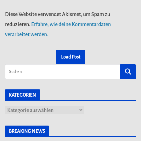
Diese Website verwendet Akismet, um Spam zu
reduzieren.
Erfahre, wie deine Kommentardaten
verarbeitet werden.
Load Post
KATEGORIEN
K
a
t
BREAKING NEWS
e