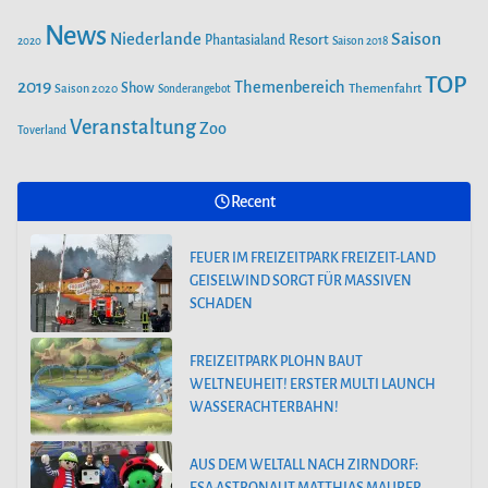
FREIZEITPARK PLOHN BAUT WELTNEUHEIT! ERSTER MULTI
LAUNCH WASSERACHTERBAHN!
News
Saison
Niederlande
Phantasialand
Resort
2020
Saison 2018
TOP
2019
Themenbereich
Show
Saison 2020
Themenfahrt
Sonderangebot
AUS DEM WELTALL NACH ZIRNDORF: ESA-ASTRONAUT
MATTHIAS MAURER BESUCHT DEN PLAYMOBIL-FUNPARK
Veranstaltung
Zoo
Toverland
FREIZEITPARK PLOHN STELLT NEUHEIT
Recent
2025 NEBEN DEM DINOLAND VOR.
FEUER IM FREIZEITPARK FREIZEIT-LAND
GEISELWIND SORGT FÜR MASSIVEN
SCHADEN
FREIZEITPARK PLOHN BAUT
WELTNEUHEIT! ERSTER MULTI LAUNCH
WASSERACHTERBAHN!
AUS DEM WELTALL NACH ZIRNDORF: