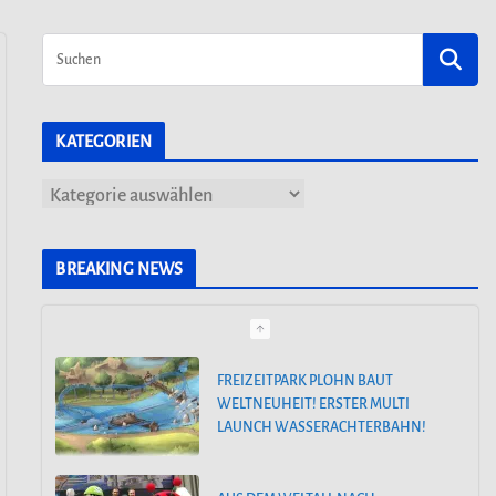
KATEGORIEN
K
a
t
BREAKING NEWS
e
g
o
FREIZEITPARK PLOHN BAUT
WELTNEUHEIT! ERSTER MULTI
r
LAUNCH WASSERACHTERBAHN!
i
e