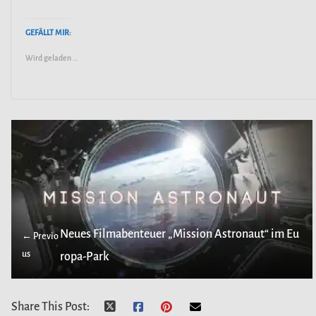
GEFÄLLT MIR:
Wird geladen …
Neues Filmabenteuer „Mission Astronaut“ im Eu
← Previo
us
ropa-Park
Share This Post: