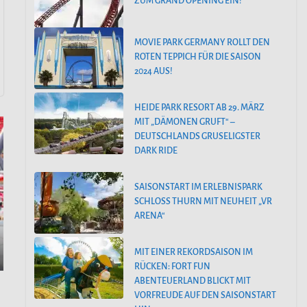
ZUM GRAND OPENING EIN!
MOVIE PARK GERMANY ROLLT DEN
ROTEN TEPPICH FÜR DIE SAISON
2024 AUS!
HEIDE PARK RESORT AB 29. MÄRZ
MIT „DÄMONEN GRUFT“ –
DEUTSCHLANDS GRUSELIGSTER
DARK RIDE
SAISONSTART IM ERLEBNISPARK
SCHLOSS THURN MIT NEUHEIT „VR
ARENA“
MIT EINER REKORDSAISON IM
RÜCKEN: FORT FUN
ABENTEUERLAND BLICKT MIT
VORFREUDE AUF DEN SAISONSTART