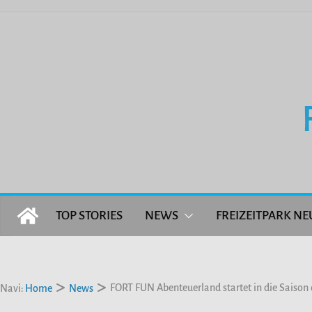
Zum
Inhalt
springen
TOP STORIES
NEWS
FREIZEITPARK NE
FORT FUN Abenteuerland startet in die Saison 
Navi:
Home
News