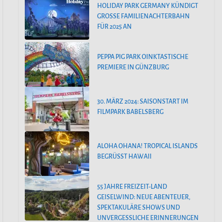
HOLIDAY PARK GERMANY KÜNDIGT
GROSSE FAMILIENACHTERBAHN F
ÜR 2025 AN
PEPPA PIG PARK OINKTASTISCHE
PREMIERE IN GÜNZBURG
30. MÄRZ 2024: SAISONSTART IM
FILMPARK BABELSBERG
ALOHA OHANA! TROPICAL ISLANDS
BEGRÜSST HAWAII
55 JAHRE FREIZEIT-LAND
GEISELWIND: NEUE ABENTEUER,
SPEKTAKULÄRE SHOWS UND
UNVERGESSLICHE ERINNERUNGEN