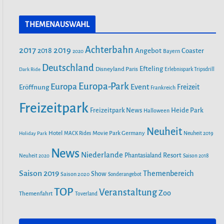
a
n
o
FILMPARK BABELSBERG
c
s
u
THEMENAUSWAHL
e
t
T
b
a
u
ALOHA OHANA! TROPICAL ISLANDS
Achterbahn
2017
2019
2018
BEGRÜSST HAWAII
Angebot
Coaster
Bayern
2020
o
g
b
o
r
Deutschland
e
Efteling
Disneyland Paris
Dark Ride
Erlebnispark Tripsdrill
k
a
55 JAHRE FREIZEIT-LAND
Europa-Park
Europa
Event
Eröffnung
Freizeit
Frankreich
m
GEISELWIND: NEUE ABENTEUER,
Freizeitpark
SPEKTAKULÄRE SHOWS UND
Heide Park
Freizeitpark News
Halloween
UNVERGESSLICHE ERINNERUNGEN
Neuheit
Hotel
Movie Park Germany
Holiday Park
MACK Rides
Neuheit 2019
SAISONSTART 2024: LOTTI KAROTTI
News
Niederlande
Phantasialand
Resort
Neuheit 2020
Saison 2018
ZIEHT INS RAVENSBURGER
SPIELELAND EIN
Saison 2019
Themenbereich
Show
Saison 2020
Sonderangebot
TOP
Veranstaltung
Zoo
Themenfahrt
Toverland
NEUE ACHTERBAHN „VOLTRON
NEVERA POWERED BY RIMAC“ AB
26. APRIL IM EUROPA-PARK