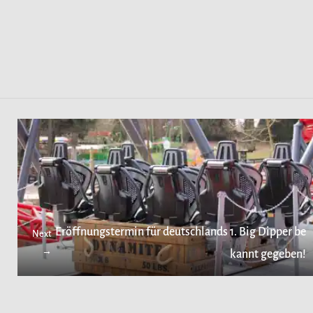
Eröffnungstermin für deutschlands 1. Big Dipper be
Next
→
kannt gegeben!