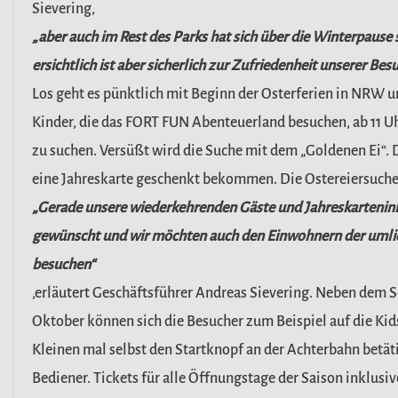
Sievering,
„aber auch im Rest des Parks hat sich über die Winterpause s
ersichtlich ist aber sicherlich zur Zufriedenheit unserer Bes
Los geht es pünktlich mit Beginn der Osterferien in NRW 
Kinder, die das FORT FUN Abenteuerland besuchen, ab 11 Uh
zu suchen. Versüßt wird die Suche mit dem „Goldenen Ei“. 
eine Jahreskarte geschenkt bekommen. Die Ostereiersuche b
„Gerade unsere wiederkehrenden Gäste und Jahreskarteninh
gewünscht und wir möchten auch den Einwohnern der uml
besuchen“
,erläutert Geschäftsführer Andreas Sievering. Neben dem
Oktober können sich die Besucher zum Beispiel auf die Kid
Kleinen mal selbst den Startknopf an der Achterbahn betäti
Bediener. Tickets für alle Öffnungstage der Saison inklusi