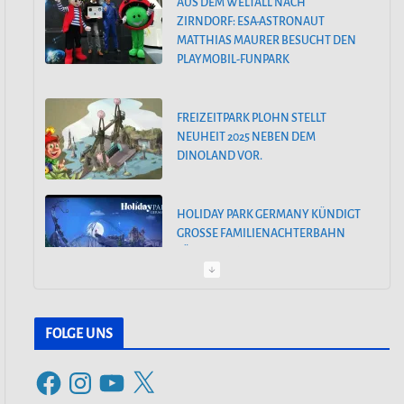
AUS DEM WELTALL NACH
n
ZIRNDORF: ESA-ASTRONAUT
MATTHIAS MAURER BESUCHT DEN
PLAYMOBIL-FUNPARK
FREIZEITPARK PLOHN STELLT
NEUHEIT 2025 NEBEN DEM
DINOLAND VOR.
HOLIDAY PARK GERMANY KÜNDIGT
GROSSE FAMILIENACHTERBAHN F
ÜR 2025 AN
PEPPA PIG PARK OINKTASTISCHE
PREMIERE IN GÜNZBURG
FOLGE UNS
F
I
Y
X
30. MÄRZ 2024: SAISONSTART IM