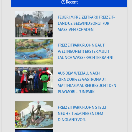
Recent
FEUER IM FREIZEITPARK FREIZEIT-
SAISONSTART IM PLAYMOBIL-
LAND GEISELWIND SORGT FÜR
FUNPARK
MASSIVEN SCHADEN
FEUER IM FREIZEITPARK FREIZEIT-
FREIZEITPARK PLOHN BAUT
LAND GEISELWIND SORGT FÜR
WELTNEUHEIT! ERSTER MULTI
MASSIVEN SCHADEN
LAUNCH WASSERACHTERBAHN!
AUS DEM WELTALL NACH
ZIRNDORF: ESA-ASTRONAUT
MATTHIAS MAURER BESUCHT DEN
PLAYMOBIL-FUNPARK
FREIZEITPARK PLOHN STELLT
NEUHEIT 2025 NEBEN DEM
DINOLAND VOR.