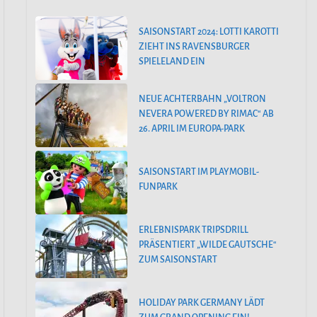
SAISONSTART 2024: LOTTI KAROTTI
ZIEHT INS RAVENSBURGER
SPIELELAND EIN
NEUE ACHTERBAHN „VOLTRON
NEVERA POWERED BY RIMAC“ AB
26. APRIL IM EUROPA-PARK
SAISONSTART IM PLAYMOBIL-
FUNPARK
ERLEBNISPARK TRIPSDRILL
PRÄSENTIERT „WILDE GAUTSCHE“
ZUM SAISONSTART
HOLIDAY PARK GERMANY LÄDT