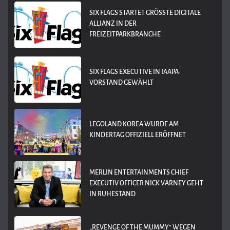
SIX FLAGS STARTET GRÖSSTE DIGITALE A
LLIANZ IN DER F
REIZEITPARKBRANCHE
SIX FLAGS EXECUTIVE IN IAAPA-
VORSTAND GEWÄHLT
LEGOLAND KOREA WURDE AM
KINDERTAG OFFIZIELL ERÖFFNET
MERLIN ENTERTAINMENTS CHIEF
EXECUTIV OFFICER NICK VARNEY GEHT
IN RUHESTAND
„REVENGE OF THE MUMMY“ WEGEN