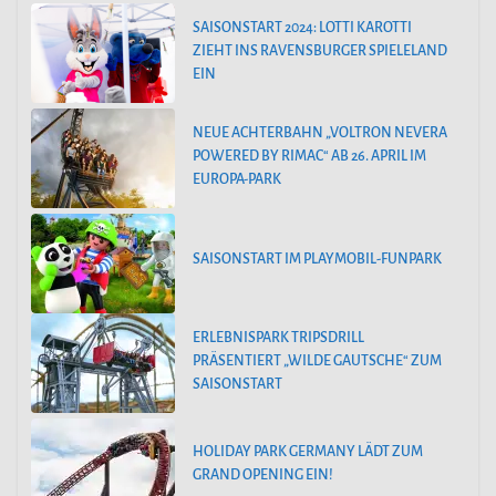
SAISONSTART 2024: LOTTI KAROTTI
ZIEHT INS RAVENSBURGER SPIELELAND
EIN
NEUE ACHTERBAHN „VOLTRON NEVERA
POWERED BY RIMAC“ AB 26. APRIL IM
EUROPA-PARK
SAISONSTART IM PLAYMOBIL-FUNPARK
ERLEBNISPARK TRIPSDRILL
PRÄSENTIERT „WILDE GAUTSCHE“ ZUM
SAISONSTART
HOLIDAY PARK GERMANY LÄDT ZUM
GRAND OPENING EIN!