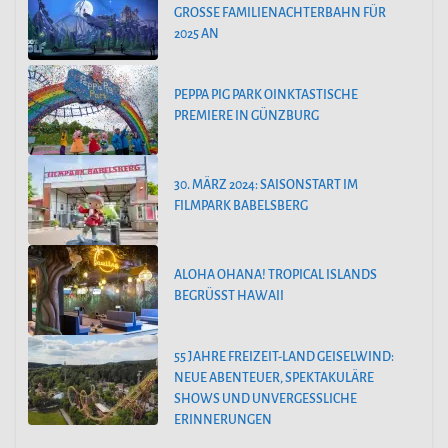
GROSSE FAMILIENACHTERBAHN FÜR 2
025 AN
PEPPA PIG PARK OINKTASTISCHE
PREMIERE IN GÜNZBURG
30. MÄRZ 2024: SAISONSTART IM
FILMPARK BABELSBERG
ALOHA OHANA! TROPICAL ISLANDS
BEGRÜSST HAWAII
55 JAHRE FREIZEIT-LAND GEISELWIND:
NEUE ABENTEUER, SPEKTAKULÄRE
SHOWS UND UNVERGESSLICHE
ERINNERUNGEN