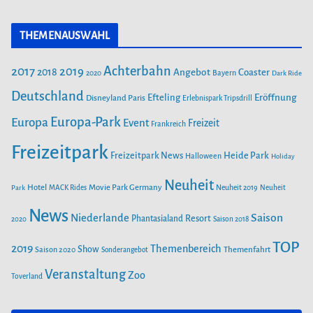
a
n
o
o
c
s
u
r
THEMENAUSWAHL
e
t
T
i
b
a
u
Achterbahn
2017
2019
2018
Angebot
Coaster
Bayern
2020
Dark Ride
o
g
b
e
o
Deutschland
r
e
Efteling
Eröffnung
Disneyland Paris
Erlebnispark Tripsdrill
n
k
a
Europa-Park
Europa
Event
Freizeit
Frankreich
m
Freizeitpark
Heide Park
Freizeitpark News
Halloween
Holiday
Neuheit
Hotel
Movie Park Germany
Park
MACK Rides
Neuheit 2019
Neuheit
News
Saison
Niederlande
Phantasialand
Resort
2020
Saison 2018
TOP
2019
Themenbereich
Show
Saison 2020
Themenfahrt
Sonderangebot
Veranstaltung
Zoo
Toverland