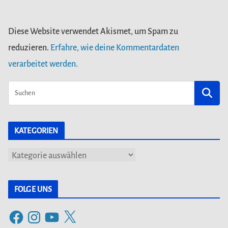
Diese Website verwendet Akismet, um Spam zu
reduzieren.
Erfahre, wie deine Kommentardaten
verarbeitet werden.
KATEGORIEN
K
a
t
FOLGE UNS
e
F
I
Y
X
g