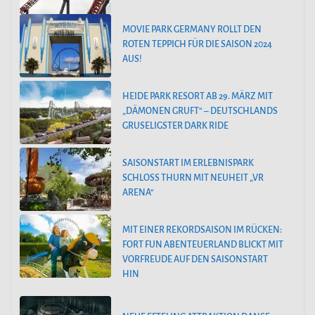
MOVIE PARK GERMANY ROLLT DEN
ROTEN TEPPICH FÜR DIE SAISON 2024
AUS!
HEIDE PARK RESORT AB 29. MÄRZ MIT
„DÄMONEN GRUFT“ – DEUTSCHLANDS
GRUSELIGSTER DARK RIDE
SAISONSTART IM ERLEBNISPARK
SCHLOSS THURN MIT NEUHEIT „VR
ARENA“
MIT EINER REKORDSAISON IM RÜCKEN:
FORT FUN ABENTEUERLAND BLICKT MIT
VORFREUDE AUF DEN SAISONSTART
HIN