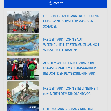
Recent
FEUER IM FREIZEITPARK FREIZEIT-LAND
GEISELWIND SORGT FÜR MASSIVEN
SCHADEN
FREIZEITPARK PLOHN BAUT
WELTNEUHEIT! ERSTER MULTI LAUNCH
WASSERACHTERBAHN!
AUS DEM WELTALL NACH ZIRNDORF:
ESA-ASTRONAUT MATTHIAS MAURER
BESUCHT DEN PLAYMOBIL-FUNPARK
FREIZEITPARK PLOHN STELLT NEUHEIT
2025 NEBEN DEM DINOLAND VOR.
HOLIDAY PARK GERMANY KÜNDIGT