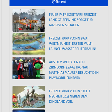
Recent
FREIZEITPARK PLOHN BAUT
WELTNEUHEIT! ERSTER MULTI
FEUER IM FREIZEITPARK FREIZEIT-
LAUNCH WASSERACHTERBAHN!
LAND GEISELWIND SORGT FÜR
MASSIVEN SCHADEN
AUS DEM WELTALL NACH
ZIRNDORF: ESA-ASTRONAUT
FREIZEITPARK PLOHN BAUT
MATTHIAS MAURER BESUCHT DEN
WELTNEUHEIT! ERSTER MULTI
PLAYMOBIL-FUNPARK
LAUNCH WASSERACHTERBAHN!
AUS DEM WELTALL NACH
ZIRNDORF: ESA-ASTRONAUT
MATTHIAS MAURER BESUCHT DEN
PLAYMOBIL-FUNPARK
FREIZEITPARK PLOHN STELLT
NEUHEIT 2025 NEBEN DEM
DINOLAND VOR.