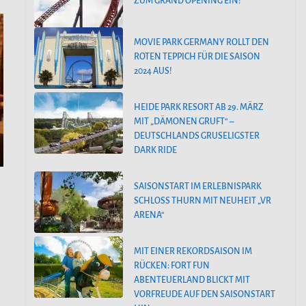
ZUM GRAND OPENING EIN!
MOVIE PARK GERMANY ROLLT DEN
ROTEN TEPPICH FÜR DIE SAISON
2024 AUS!
HEIDE PARK RESORT AB 29. MÄRZ
MIT „DÄMONEN GRUFT“ –
DEUTSCHLANDS GRUSELIGSTER
DARK RIDE
SAISONSTART IM ERLEBNISPARK
SCHLOSS THURN MIT NEUHEIT „VR
ARENA“
MIT EINER REKORDSAISON IM
RÜCKEN: FORT FUN
ABENTEUERLAND BLICKT MIT
VORFREUDE AUF DEN SAISONSTART