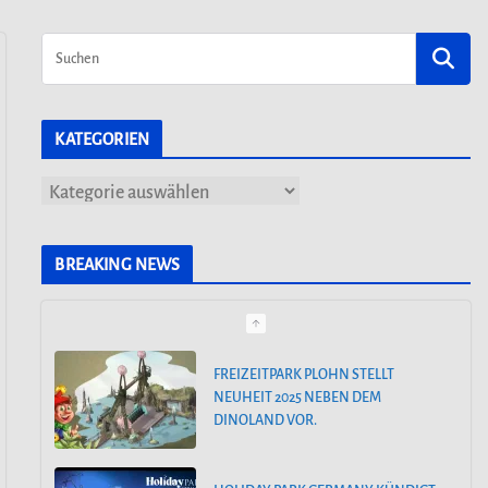
KATEGORIEN
K
a
t
BREAKING NEWS
e
g
o
FREIZEITPARK PLOHN STELLT
NEUHEIT 2025 NEBEN DEM
r
DINOLAND VOR.
i
e