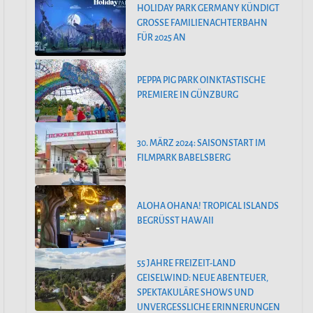
HOLIDAY PARK GERMANY KÜNDIGT
GROSSE FAMILIENACHTERBAHN F
ÜR 2025 AN
PEPPA PIG PARK OINKTASTISCHE
PREMIERE IN GÜNZBURG
30. MÄRZ 2024: SAISONSTART IM
FILMPARK BABELSBERG
ALOHA OHANA! TROPICAL ISLANDS
BEGRÜSST HAWAII
55 JAHRE FREIZEIT-LAND
GEISELWIND: NEUE ABENTEUER,
SPEKTAKULÄRE SHOWS UND
UNVERGESSLICHE ERINNERUNGEN