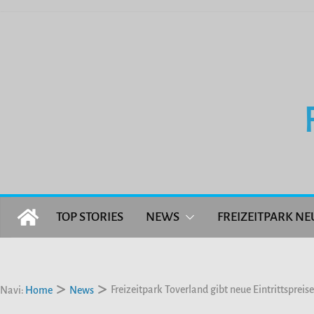
Zum
Inhalt
springen
TOP STORIES
NEWS
FREIZEITPARK NE
Freizeitpark Toverland gibt neue Eintrittspreis
Navi:
Home
News