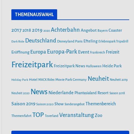
a
n
o
c
s
u
THEMENAUSWAHL
e
t
T
SAISONSTART 2024: LOTTI KAROTTI
b
a
u
ZIEHT INS RAVENSBURGER
Achterbahn
2017
2019
2018
Angebot
Coaster
SPIELELAND EIN
Bayern
2020
o
g
b
o
r
Deutschland
e
Efteling
Disneyland Paris
Dark Ride
Erlebnispark Tripsdrill
k
a
NEUE ACHTERBAHN „VOLTRON
Europa-Park
Europa
Event
Eröffnung
Freizeit
Frankreich
m
NEVERA POWERED BY RIMAC“ AB
Freizeitpark
26. APRIL IM EUROPA-PARK
Heide Park
Freizeitpark News
Halloween
Neuheit
Hotel
Movie Park Germany
Holiday Park
MACK Rides
Neuheit 2019
SAISONSTART IM PLAYMOBIL-
FUNPARK
News
Niederlande
Phantasialand
Resort
Neuheit 2020
Saison 2018
Saison 2019
Themenbereich
Show
Saison 2020
Sonderangebot
FEUER IM FREIZEITPARK FREIZEIT-
TOP
Veranstaltung
LAND GEISELWIND SORGT FÜR
Zoo
Themenfahrt
Toverland
MASSIVEN SCHADEN