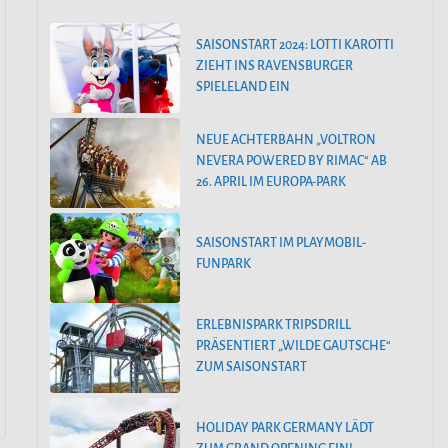
SAISONSTART 2024: LOTTI KAROTTI
ZIEHT INS RAVENSBURGER
SPIELELAND EIN
NEUE ACHTERBAHN „VOLTRON
NEVERA POWERED BY RIMAC“ AB
26. APRIL IM EUROPA-PARK
SAISONSTART IM PLAYMOBIL-
FUNPARK
ERLEBNISPARK TRIPSDRILL
PRÄSENTIERT „WILDE GAUTSCHE“
ZUM SAISONSTART
HOLIDAY PARK GERMANY LÄDT