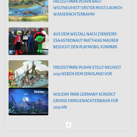
FREIZEITPARK PLOHN BAUT
WELTNEUHEIT! ERSTER MULTI LAUNCH
r
WASSERACHTERBAHN!
i
e
AUS DEM WELTALL NACH ZIRNDORF:
n
ESA-ASTRONAUT MATTHIAS MAURER
BESUCHT DEN PLAYMOBIL-FUNPARK
FREIZEITPARK PLOHN STELLT NEUHEIT
2025 NEBEN DEM DINOLAND VOR.
HOLIDAY PARK GERMANY KÜNDIGT
GROSSE FAMILIENACHTERBAHN FÜR 2
025 AN
PEPPA PIG PARK OINKTASTISCHE
PREMIERE IN GÜNZBURG