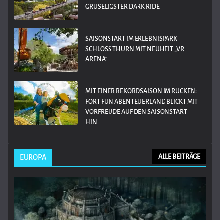
GRUSELIGSTER DARK RIDE
SAISONSTART IM ERLEBNISPARK
SCHLOSS THURN MIT NEUHEIT „VR
ARENA“
MIT EINER REKORDSAISON IM RÜCKEN:
FORT FUN ABENTEUERLAND BLICKT MIT
VORFREUDE AUF DEN SAISONSTART
HIN
EUROPA
ALLE BEITRÄGE