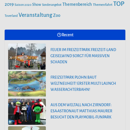
TOP
2019
Themenbereich
Show
Saison 2020
Themenfahrt
Sonderangebot
SAISONSTART IM PLAYMOBIL-FUNPARK
Veranstaltung
Zoo
Toverland
FEUER IM FREIZEITPARK FREIZEIT-LAND
GEISELWIND SORGT FÜR MASSIVEN
Recent
SCHADEN
FEUER IM FREIZEITPARK FREIZEIT-LAND
GEISELWIND SORGT FÜR MASSIVEN
SCHADEN
FREIZEITPARK PLOHN BAUT
WELTNEUHEIT! ERSTER MULTI LAUNCH
WASSERACHTERBAHN!
AUS DEM WELTALL NACH ZIRNDORF:
ESA-ASTRONAUT MATTHIAS MAURER
BESUCHT DEN PLAYMOBIL-FUNPARK