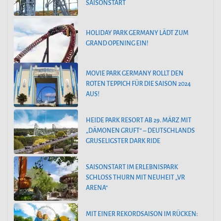
SAISONSTART
HOLIDAY PARK GERMANY LÄDT ZUM
GRAND OPENING EIN!
MOVIE PARK GERMANY ROLLT DEN
ROTEN TEPPICH FÜR DIE SAISON 2024
AUS!
HEIDE PARK RESORT AB 29. MÄRZ MIT
„DÄMONEN GRUFT“ – DEUTSCHLANDS
GRUSELIGSTER DARK RIDE
SAISONSTART IM ERLEBNISPARK
SCHLOSS THURN MIT NEUHEIT „VR
ARENA“
MIT EINER REKORDSAISON IM RÜCKEN: