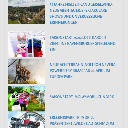
55 JAHRE FREIZEIT-LAND GEISELWIND:
NEUE ABENTEUER, SPEKTAKULÄRE
SHOWS UND UNVERGESSLICHE
ERINNERUNGEN
SAISONSTART 2024: LOTTI KAROTTI
ZIEHT INS RAVENSBURGER SPIELELAND
EIN
NEUE ACHTERBAHN „VOLTRON NEVERA
POWERED BY RIMAC“ AB 26. APRIL IM
EUROPA-PARK
SAISONSTART IM PLAYMOBIL-FUNPARK
ERLEBNISPARK TRIPSDRILL
PRÄSENTIERT „WILDE GAUTSCHE“ ZUM