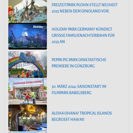
FREIZEITPARK PLOHN STELLT NEUHEIT
2025 NEBEN DEM DINOLAND VOR.
HOLIDAY PARK GERMANY KÜNDIGT
GROSSE FAMILIENACHTERBAHN FÜR 2
025 AN
PEPPA PIG PARK OINKTASTISCHE
PREMIERE IN GÜNZBURG
30. MÄRZ 2024: SAISONSTART IM
FILMPARK BABELSBERG
ALOHA OHANA! TROPICAL ISLANDS
BEGRÜSST HAWAII