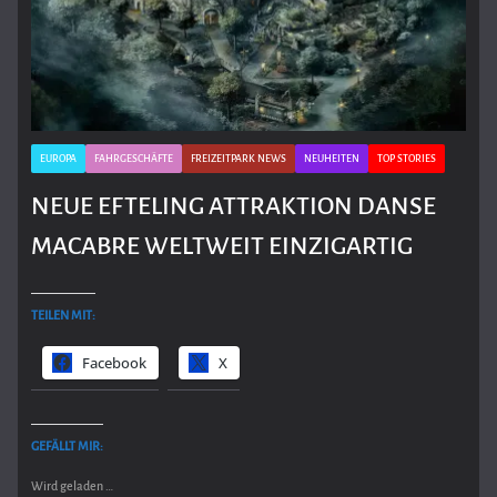
EUROPA
FAHRGESCHÄFTE
FREIZEITPARK NEWS
NEUHEITEN
TOP STORIES
NEUE EFTELING ATTRAKTION DANSE
MACABRE WELTWEIT EINZIGARTIG
TEILEN MIT:
Facebook
X
GEFÄLLT MIR:
Wird geladen …