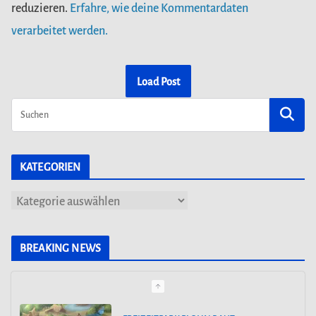
reduzieren.
Erfahre, wie deine Kommentardaten
verarbeitet werden.
Load Post
KATEGORIEN
K
a
t
BREAKING NEWS
e
g
o