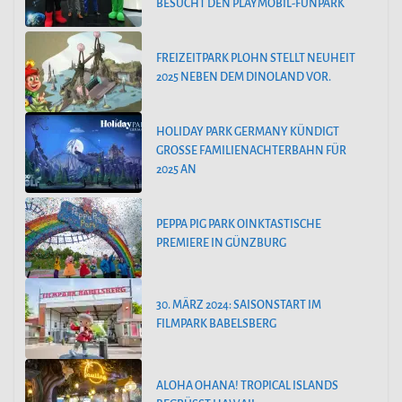
BESUCHT DEN PLAYMOBIL-FUNPARK
FREIZEITPARK PLOHN STELLT NEUHEIT
2025 NEBEN DEM DINOLAND VOR.
HOLIDAY PARK GERMANY KÜNDIGT
GROSSE FAMILIENACHTERBAHN FÜR 2
025 AN
PEPPA PIG PARK OINKTASTISCHE
PREMIERE IN GÜNZBURG
30. MÄRZ 2024: SAISONSTART IM
FILMPARK BABELSBERG
ALOHA OHANA! TROPICAL ISLANDS