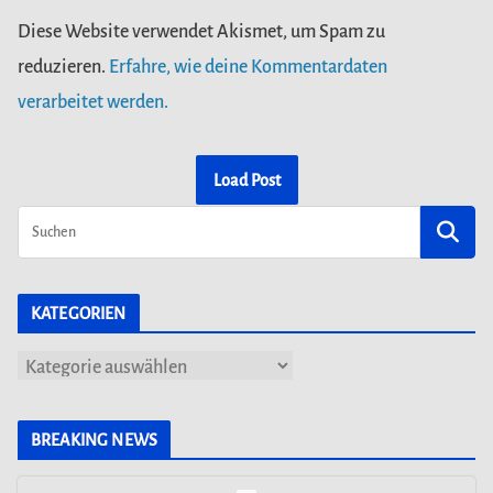
Diese Website verwendet Akismet, um Spam zu
reduzieren.
Erfahre, wie deine Kommentardaten
verarbeitet werden.
Load Post
KATEGORIEN
K
a
t
BREAKING NEWS
e