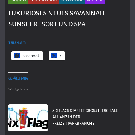
EAT & SLEEP
FREIZEITPARK NEWS
INTERNATIONAL
NEUHEITEN
LUXURIÖSES NEUES SAVANNAH
SUNSET RESORT UND SPA
TEILEN MIT:
Facebook
X
GEFÄLLT MIR:
Wird geladen …
SIX FLAGS STARTET GRÖSSTE DIGITALE A
LLIANZ IN DER F
REIZEITPARKBRANCHE