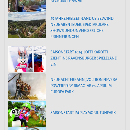
BEGRÜSST HAWAII
55 JAHRE FREIZEIT-LAND GEISELWIND:
NEUE ABENTEUER, SPEKTAKULÄRE
SHOWS UND UNVERGESSLICHE
ERINNERUNGEN
SAISONSTART 2024: LOTTI KAROTTI
ZIEHT INS RAVENSBURGER SPIELELAND
EIN
NEUE ACHTERBAHN „VOLTRON NEVERA
POWERED BY RIMAC“ AB 26. APRIL IM
EUROPA-PARK
SAISONSTART IM PLAYMOBIL-FUNPARK