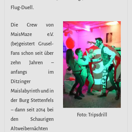
Flug-Duell.
Die Crew von
MaisMaze e.V.
(be)geistert Grusel-
Fans schon seit über
zehn Jahren –
anfangs im
Ditzinger
Maislabyrinth und in
der Burg Stettenfels
–
dann seit 2014 bei
Foto: Tripsdrill
den Schaurigen
Altweibernächten