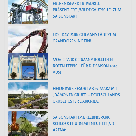
ERLEBNISPARK TRIPSDRILL
PRÄSENTIERT „WILDE GAUTSCHE“ ZUM
SAISONSTART
HOLIDAY PARK GERMANY LÄDT ZUM
GRAND OPENING EIN!
MOVIE PARK GERMANY ROLLT DEN
ROTEN TEPPICH FÜR DIE SAISON 2024
AUS!
HEIDE PARK RESORT AB 29. MÄRZ MIT
„DÄMONEN GRUFT“ – DEUTSCHLANDS
GRUSELIGSTER DARK RIDE
SAISONSTART IM ERLEBNISPARK
SCHLOSS THURN MIT NEUHEIT „VR
ARENA“