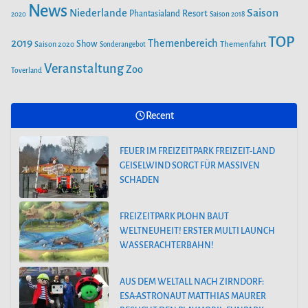
News
Saison
Niederlande
Phantasialand
Resort
2020
Saison 2018
SAISONSTART IM PLAYMOBIL-FUNPARK
TOP
2019
Themenbereich
Show
Saison 2020
Themenfahrt
Sonderangebot
Veranstaltung
FEUER IM FREIZEITPARK FREIZEIT-LAND
Zoo
Toverland
GEISELWIND SORGT FÜR MASSIVEN
SCHADEN
Recent
FEUER IM FREIZEITPARK FREIZEIT-LAND
GEISELWIND SORGT FÜR MASSIVEN
SCHADEN
FREIZEITPARK PLOHN BAUT
WELTNEUHEIT! ERSTER MULTI LAUNCH
WASSERACHTERBAHN!
AUS DEM WELTALL NACH ZIRNDORF:
ESA-ASTRONAUT MATTHIAS MAURER