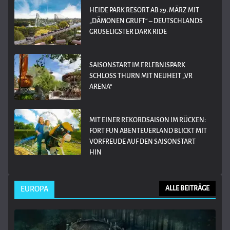
HEIDE PARK RESORT AB 29. MÄRZ MIT
„DÄMONEN GRUFT“ – DEUTSCHLANDS
GRUSELIGSTER DARK RIDE
SAISONSTART IM ERLEBNISPARK
SCHLOSS THURN MIT NEUHEIT „VR
ARENA“
MIT EINER REKORDSAISON IM RÜCKEN:
FORT FUN ABENTEUERLAND BLICKT MIT
VORFREUDE AUF DEN SAISONSTART
HIN
EUROPA
ALLE BEITRÄGE