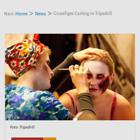
Gruseliges Casting in Tripsdrill
Navi:
Home
News
Foto: Tripsdrill