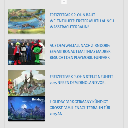
g
o
FREIZEITPARK PLOHN BAUT
WELTNEUHEIT! ERSTER MULTI LAUNCH
r
WASSERACHTERBAHN!
i
e
AUS DEM WELTALL NACH ZIRNDORF:
n
ESA-ASTRONAUT MATTHIAS MAURER
BESUCHT DEN PLAYMOBIL-FUNPARK
FREIZEITPARK PLOHN STELLT NEUHEIT
2025 NEBEN DEM DINOLAND VOR.
HOLIDAY PARK GERMANY KÜNDIGT
GROSSE FAMILIENACHTERBAHN FÜR 2
025 AN