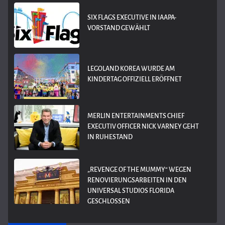
SIX FLAGS EXECUTIVE IN IAAPA-
VORSTAND GEWÄHLT
LEGOLAND KOREA WURDE AM
KINDERTAG OFFIZIELL ERÖFFNET
MERLIN ENTERTAINMENTS CHIEF
EXECUTIV OFFICER NICK VARNEY GEHT
IN RUHESTAND
„REVENGE OF THE MUMMY“ WEGEN
RENOVIERUNGSARBEITEN IN DEN
UNIVERSAL STUDIOS FLORIDA
GESCHLOSSEN