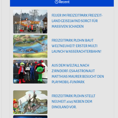
Recent
FEUER IM FREIZEITPARK FREIZEIT-
SAISONSTART IM PLAYMOBIL-
LAND GEISELWIND SORGT FÜR
FUNPARK
MASSIVEN SCHADEN
FEUER IM FREIZEITPARK FREIZEIT-
FREIZEITPARK PLOHN BAUT
LAND GEISELWIND SORGT FÜR
WELTNEUHEIT! ERSTER MULTI
MASSIVEN SCHADEN
LAUNCH WASSERACHTERBAHN!
AUS DEM WELTALL NACH
ZIRNDORF: ESA-ASTRONAUT
MATTHIAS MAURER BESUCHT DEN
PLAYMOBIL-FUNPARK
FREIZEITPARK PLOHN STELLT
NEUHEIT 2025 NEBEN DEM
DINOLAND VOR.