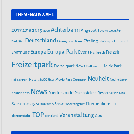
a
n
o
FILMPARK BABELSBERG
c
s
u
THEMENAUSWAHL
e
t
T
b
a
u
ALOHA OHANA! TROPICAL ISLANDS
Achterbahn
2017
2019
2018
BEGRÜSST HAWAII
Angebot
Coaster
Bayern
2020
o
g
b
o
r
Deutschland
e
Efteling
Disneyland Paris
Dark Ride
Erlebnispark Tripsdrill
k
a
55 JAHRE FREIZEIT-LAND
Europa-Park
Europa
Event
Eröffnung
Freizeit
Frankreich
m
GEISELWIND: NEUE ABENTEUER,
Freizeitpark
SPEKTAKULÄRE SHOWS UND
Heide Park
Freizeitpark News
Halloween
UNVERGESSLICHE ERINNERUNGEN
Neuheit
Hotel
Movie Park Germany
Holiday Park
MACK Rides
Neuheit 2019
SAISONSTART 2024: LOTTI KAROTTI
News
Niederlande
Phantasialand
Resort
Neuheit 2020
Saison 2018
ZIEHT INS RAVENSBURGER
SPIELELAND EIN
Saison 2019
Themenbereich
Show
Saison 2020
Sonderangebot
TOP
Veranstaltung
Zoo
Themenfahrt
Toverland
NEUE ACHTERBAHN „VOLTRON
NEVERA POWERED BY RIMAC“ AB
26. APRIL IM EUROPA-PARK