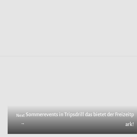
Sommerevents in Tripsdrill das bietet der Freizeitp
Next
→
ark!