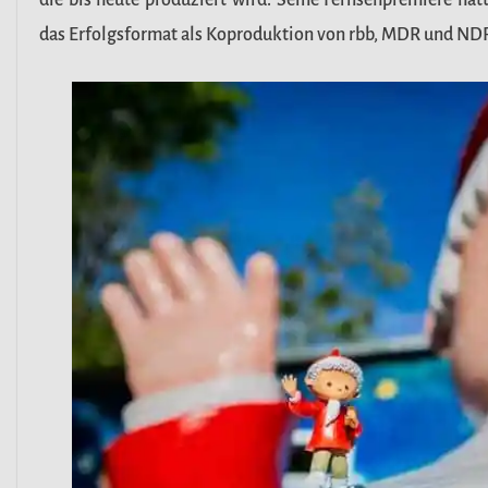
die bis heute produziert wird. Seine Fernsehpremiere h
das Erfolgsformat als Koproduktion von rbb, MDR und NDR 