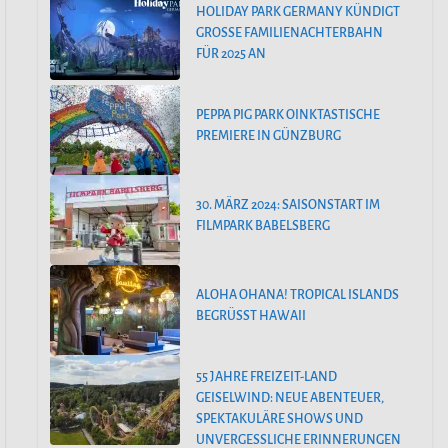
HOLIDAY PARK GERMANY KÜNDIGT
GROSSE FAMILIENACHTERBAHN F
ÜR 2025 AN
PEPPA PIG PARK OINKTASTISCHE
PREMIERE IN GÜNZBURG
30. MÄRZ 2024: SAISONSTART IM
FILMPARK BABELSBERG
ALOHA OHANA! TROPICAL ISLANDS
BEGRÜSST HAWAII
55 JAHRE FREIZEIT-LAND
GEISELWIND: NEUE ABENTEUER,
SPEKTAKULÄRE SHOWS UND
UNVERGESSLICHE ERINNERUNGEN