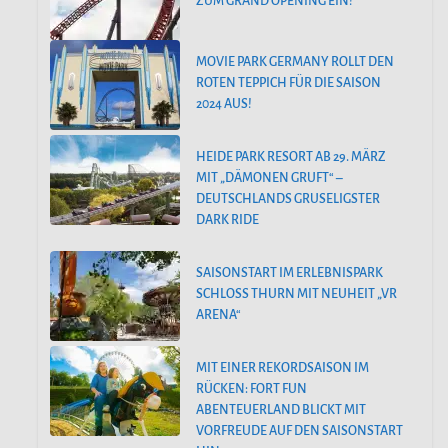
ZUM GRAND OPENING EIN!
MOVIE PARK GERMANY ROLLT DEN
ROTEN TEPPICH FÜR DIE SAISON
2024 AUS!
HEIDE PARK RESORT AB 29. MÄRZ
MIT „DÄMONEN GRUFT“ –
DEUTSCHLANDS GRUSELIGSTER
DARK RIDE
SAISONSTART IM ERLEBNISPARK
SCHLOSS THURN MIT NEUHEIT „VR
ARENA“
MIT EINER REKORDSAISON IM
RÜCKEN: FORT FUN
ABENTEUERLAND BLICKT MIT
VORFREUDE AUF DEN SAISONSTART