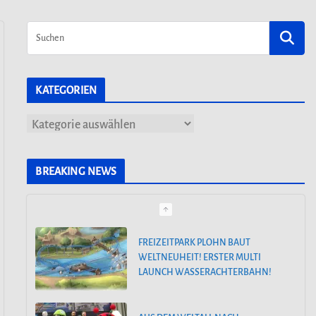
KATEGORIEN
K
a
t
BREAKING NEWS
e
g
o
FREIZEITPARK PLOHN BAUT
WELTNEUHEIT! ERSTER MULTI
r
LAUNCH WASSERACHTERBAHN!
i
e