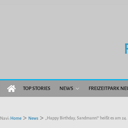
Zum
Inhalt
springen
TOP STORIES
NEWS
FREIZEITPARK NE
„Happy Birthday, Sandmann!“ heißt es am 24.
Navi:
Home
News