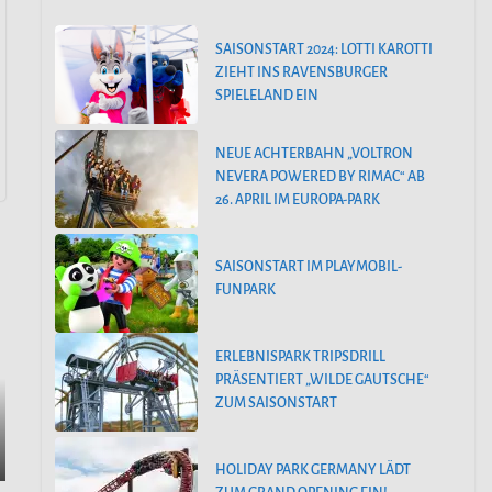
SAISONSTART 2024: LOTTI KAROTTI
ZIEHT INS RAVENSBURGER
SPIELELAND EIN
NEUE ACHTERBAHN „VOLTRON
NEVERA POWERED BY RIMAC“ AB
26. APRIL IM EUROPA-PARK
SAISONSTART IM PLAYMOBIL-
FUNPARK
ERLEBNISPARK TRIPSDRILL
PRÄSENTIERT „WILDE GAUTSCHE“
ZUM SAISONSTART
HOLIDAY PARK GERMANY LÄDT