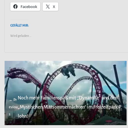
Facebook
X
GEFÄLLT MIR:
Wird geladen …
Noch mehr Familienspaß mit „Dynamite“ und den
← Pr
„Mystischen Mittsommernächten“ im Freizeitpark P
eviou
s
lohn!