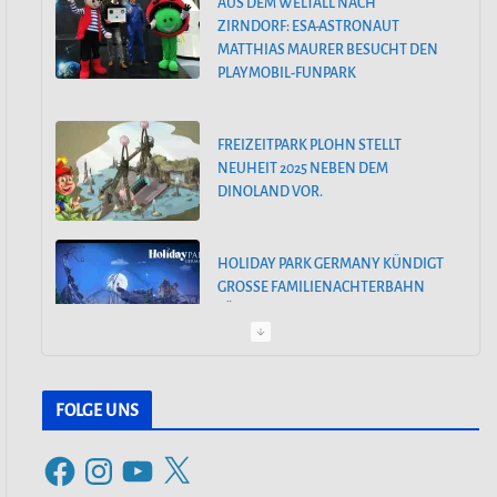
AUS DEM WELTALL NACH
n
ZIRNDORF: ESA-ASTRONAUT
MATTHIAS MAURER BESUCHT DEN
PLAYMOBIL-FUNPARK
FREIZEITPARK PLOHN STELLT
NEUHEIT 2025 NEBEN DEM
DINOLAND VOR.
HOLIDAY PARK GERMANY KÜNDIGT
GROSSE FAMILIENACHTERBAHN F
ÜR 2025 AN
PEPPA PIG PARK OINKTASTISCHE
PREMIERE IN GÜNZBURG
FOLGE UNS
F
I
Y
X
30. MÄRZ 2024: SAISONSTART IM