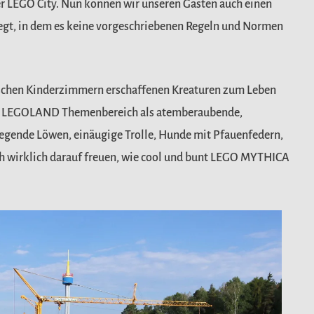
er LEGO City. Nun können wir unseren Gästen auch einen
regt, in dem es keine vorgeschriebenen Regeln und Normen
imischen Kinderzimmern erschaffenen Kreaturen zum Leben
euen LEGOLAND Themenbereich als atemberaubende,
iegende Löwen, einäugige Trolle, Hunde mit Pfauenfedern,
ich wirklich darauf freuen, wie cool und bunt LEGO MYTHICA