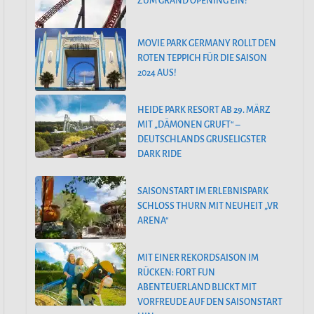
ZUM GRAND OPENING EIN!
MOVIE PARK GERMANY ROLLT DEN
ROTEN TEPPICH FÜR DIE SAISON
2024 AUS!
HEIDE PARK RESORT AB 29. MÄRZ
MIT „DÄMONEN GRUFT“ –
DEUTSCHLANDS GRUSELIGSTER
DARK RIDE
SAISONSTART IM ERLEBNISPARK
SCHLOSS THURN MIT NEUHEIT „VR
ARENA“
MIT EINER REKORDSAISON IM
RÜCKEN: FORT FUN
ABENTEUERLAND BLICKT MIT
VORFREUDE AUF DEN SAISONSTART