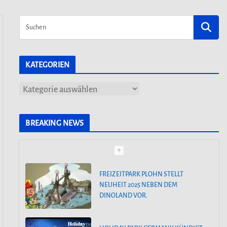
KATEGORIEN
K
a
t
BREAKING NEWS
e
g
o
FREIZEITPARK PLOHN STELLT
NEUHEIT 2025 NEBEN DEM
r
DINOLAND VOR.
i
e