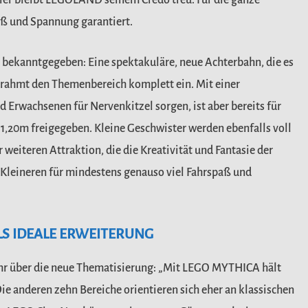
ier bleibt LEGOLAND seinem Credo treu: Für die ganze
aß und Spannung garantiert.
ts bekanntgegeben: Eine spektakuläre, neue Achterbahn, die es
rahmt den Themenbereich komplett ein. Mit einer
d Erwachsenen für Nervenkitzel sorgen, ist aber bereits für
1,20m freigegeben. Kleine Geschwister werden ebenfalls voll
eiteren Attraktion, die die Kreativität und Fantasie der
e Kleineren für mindestens genauso viel Fahrspaß und
 IDEALE ERWEITERUNG
hr über die neue Thematisierung: „Mit LEGO MYTHICA hält
e anderen zehn Bereiche orientieren sich eher an klassischen