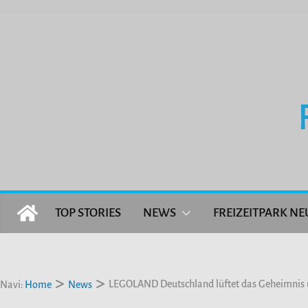
Zum
Inhalt
springen
TOP STORIES
NEWS
FREIZEITPARK NE
LEGOLAND Deutschland lüftet das Geheimnis
Navi:
Home
News