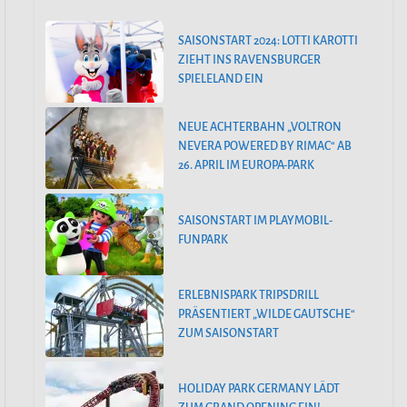
SAISONSTART 2024: LOTTI KAROTTI
ZIEHT INS RAVENSBURGER
SPIELELAND EIN
NEUE ACHTERBAHN „VOLTRON
NEVERA POWERED BY RIMAC“ AB
26. APRIL IM EUROPA-PARK
SAISONSTART IM PLAYMOBIL-
FUNPARK
ERLEBNISPARK TRIPSDRILL
PRÄSENTIERT „WILDE GAUTSCHE“
ZUM SAISONSTART
HOLIDAY PARK GERMANY LÄDT