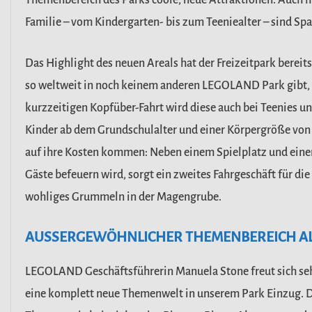
Themenbereich des Parks coole, neue Attraktionen. Auch h
Familie – vom Kindergarten- bis zum Teeniealter – sind Sp
Das Highlight des neuen Areals hat der Freizeitpark berei
so weltweit in noch keinem anderen LEGOLAND Park gibt, 
kurzzeitigen Kopfüber-Fahrt wird diese auch bei Teenies un
Kinder ab dem Grundschulalter und einer Körpergröße von 
auf ihre Kosten kommen: Neben einem Spielplatz und einer w
Gäste befeuern wird, sorgt ein zweites Fahrgeschäft für di
wohliges Grummeln in der Magengrube.
AUSSERGEWÖHNLICHER THEMENBEREICH ALS
LEGOLAND Geschäftsführerin Manuela Stone freut sich se
eine komplett neue Themenwelt in unserem Park Einzug. Di