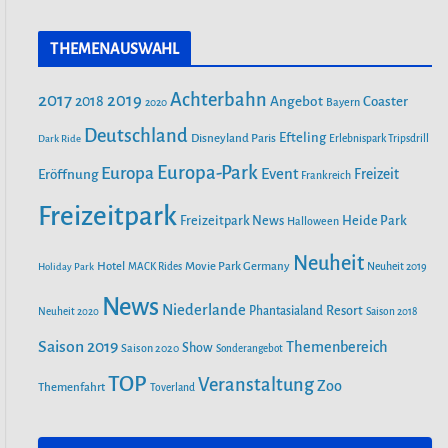
a
n
o
c
s
u
THEMENAUSWAHL
e
t
T
SAISONSTART 2024: LOTTI KAROTTI
b
a
u
ZIEHT INS RAVENSBURGER
Achterbahn
2017
2019
2018
Angebot
Coaster
SPIELELAND EIN
Bayern
2020
o
g
b
o
r
Deutschland
e
Efteling
Disneyland Paris
Dark Ride
Erlebnispark Tripsdrill
k
a
NEUE ACHTERBAHN „VOLTRON
Europa-Park
Europa
Event
Eröffnung
Freizeit
Frankreich
m
NEVERA POWERED BY RIMAC“ AB
Freizeitpark
26. APRIL IM EUROPA-PARK
Heide Park
Freizeitpark News
Halloween
Neuheit
Hotel
Movie Park Germany
Holiday Park
MACK Rides
Neuheit 2019
SAISONSTART IM PLAYMOBIL-
FUNPARK
News
Niederlande
Phantasialand
Resort
Neuheit 2020
Saison 2018
Saison 2019
Themenbereich
Show
Saison 2020
Sonderangebot
FEUER IM FREIZEITPARK FREIZEIT-
TOP
Veranstaltung
LAND GEISELWIND SORGT FÜR
Zoo
Themenfahrt
Toverland
MASSIVEN SCHADEN