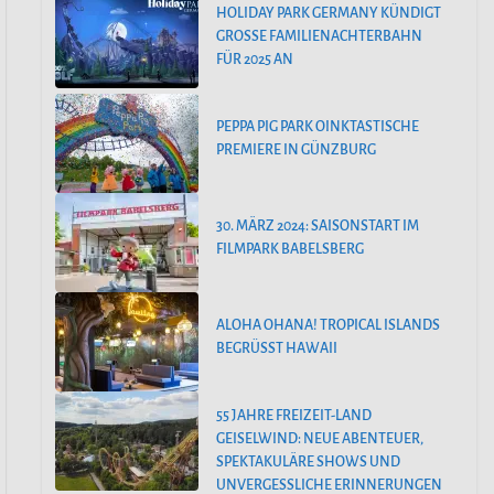
HOLIDAY PARK GERMANY KÜNDIGT
GROSSE FAMILIENACHTERBAHN F
ÜR 2025 AN
PEPPA PIG PARK OINKTASTISCHE
PREMIERE IN GÜNZBURG
30. MÄRZ 2024: SAISONSTART IM
FILMPARK BABELSBERG
ALOHA OHANA! TROPICAL ISLANDS
BEGRÜSST HAWAII
55 JAHRE FREIZEIT-LAND
GEISELWIND: NEUE ABENTEUER,
SPEKTAKULÄRE SHOWS UND
UNVERGESSLICHE ERINNERUNGEN