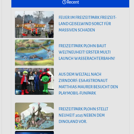
Recent
FREIZEITPARK PLOHN BAUT
WELTNEUHEIT! ERSTER MULTI
FEUER IM FREIZEITPARK FREIZEIT-
LAUNCH WASSERACHTERBAHN!
LAND GEISELWIND SORGT FÜR
MASSIVEN SCHADEN
AUS DEM WELTALL NACH
ZIRNDORF: ESA-ASTRONAUT
FREIZEITPARK PLOHN BAUT
MATTHIAS MAURER BESUCHT DEN
WELTNEUHEIT! ERSTER MULTI
PLAYMOBIL-FUNPARK
LAUNCH WASSERACHTERBAHN!
AUS DEM WELTALL NACH
ZIRNDORF: ESA-ASTRONAUT
MATTHIAS MAURER BESUCHT DEN
PLAYMOBIL-FUNPARK
FREIZEITPARK PLOHN STELLT
NEUHEIT 2025 NEBEN DEM
DINOLAND VOR.