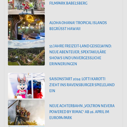
FILMPARK BABELSBERG
ALOHA OHANA! TROPICAL ISLANDS
BEGRÜSST HAWAII
55 JAHRE FREIZEIT-LAND GEISELWIND:
NEUE ABENTEUER, SPEKTAKULÄRE
SHOWS UND UNVERGESSLICHE
ERINNERUNGEN
SAISONSTART 2024: LOTTI KAROTTI
ZIEHT INS RAVENSBURGER SPIELELAND
EIN
NEUE ACHTERBAHN „VOLTRON NEVERA
POWERED BY RIMAC“ AB 26. APRIL IM
EUROPA-PARK