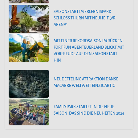
SAISONSTART IM ERLEBNISPARK
SCHLOSS THURN MIT NEUHEIT „VR
ARENA“
MIT EINER REKORDSAISON IM RÜCKEN:
FORT FUN ABENTEUERLAND BLICKT MIT
VORFREUDE AUF DEN SAISONSTART
HIN
NEUE EFTELING ATTRAKTION DANSE
MACABRE WELTWEIT EINZIGARTIG
FAMILYPARK STARTET IN DIE NEUE
SAISON: DAS SIND DIE NEUHEITEN 2024