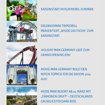
SAISONSTART IM PLAYMOBIL-FUNPARK
ERLEBNISPARK TRIPSDRILL
PRÄSENTIERT „WILDE GAUTSCHE“ ZUM
SAISONSTART
HOLIDAY PARK GERMANY LÄDT ZUM
GRAND OPENING EIN!
MOVIE PARK GERMANY ROLLT DEN
ROTEN TEPPICH FÜR DIE SAISON 2024
AUS!
HEIDE PARK RESORT AB 29. MÄRZ MIT
„DÄMONEN GRUFT“ – DEUTSCHLANDS
GRUSELIGSTER DARK RIDE