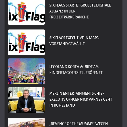
SIX FLAGS STARTET GRÖSSTE DIGITALE A
LLIANZ IN DER F
REIZEITPARKBRANCHE
SIX FLAGS EXECUTIVE IN IAAPA-
VORSTAND GEWÄHLT
LEGOLAND KOREA WURDE AM
KINDERTAG OFFIZIELL ERÖFFNET
MERLIN ENTERTAINMENTS CHIEF
EXECUTIV OFFICER NICK VARNEY GEHT
IN RUHESTAND
„REVENGE OF THE MUMMY“ WEGEN