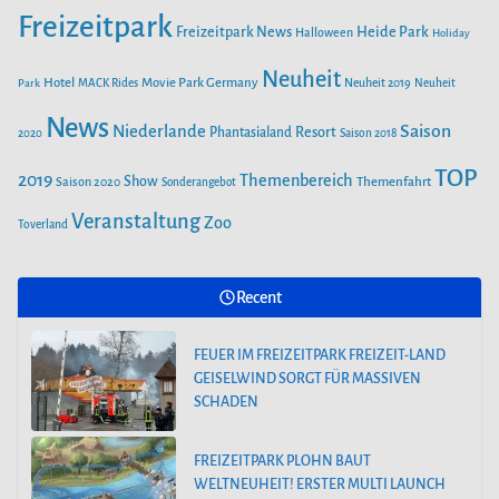
Freizeitpark
Heide Park
Freizeitpark News
Halloween
Holiday
FREIZEITPARK PLOHN BAUT WELTNEUHEIT! ERSTER MULTI
Neuheit
Hotel
Movie Park Germany
Park
MACK Rides
Neuheit 2019
Neuheit
LAUNCH WASSERACHTERBAHN!
News
Saison
Niederlande
Phantasialand
Resort
2020
Saison 2018
AUS DEM WELTALL NACH ZIRNDORF:
TOP
2019
Themenbereich
Show
Saison 2020
Themenfahrt
Sonderangebot
ESA-ASTRONAUT MATTHIAS MAURER
BESUCHT DEN PLAYMOBIL-FUNPARK
Veranstaltung
Zoo
Toverland
FREIZEITPARK PLOHN STELLT NEUHEIT
Recent
2025 NEBEN DEM DINOLAND VOR.
FEUER IM FREIZEITPARK FREIZEIT-LAND
GEISELWIND SORGT FÜR MASSIVEN
SCHADEN
FREIZEITPARK PLOHN BAUT
WELTNEUHEIT! ERSTER MULTI LAUNCH