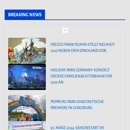
a
t
BREAKING NEWS
e
g
o
HOLIDAY PARK GERMANY KÜNDIGT
GROSSE FAMILIENACHTERBAHN FÜR 2
r
025 AN
i
e
PEPPA PIG PARK OINKTASTISCHE
n
PREMIERE IN GÜNZBURG
30. MÄRZ 2024: SAISONSTART IM
FILMPARK BABELSBERG
ALOHA OHANA! TROPICAL ISLANDS