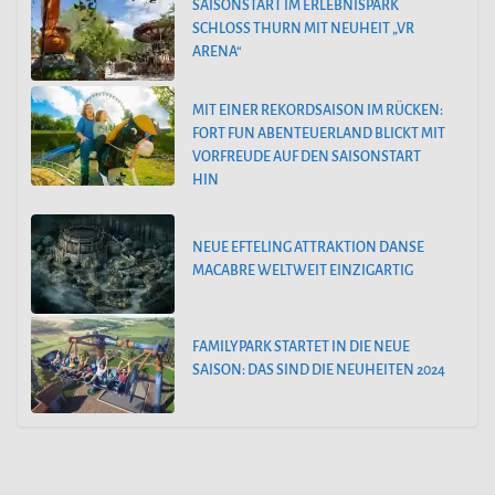
SAISONSTART IM ERLEBNISPARK
SCHLOSS THURN MIT NEUHEIT „VR
ARENA“
MIT EINER REKORDSAISON IM RÜCKEN:
FORT FUN ABENTEUERLAND BLICKT MIT
VORFREUDE AUF DEN SAISONSTART
HIN
NEUE EFTELING ATTRAKTION DANSE
MACABRE WELTWEIT EINZIGARTIG
FAMILYPARK STARTET IN DIE NEUE
SAISON: DAS SIND DIE NEUHEITEN 2024