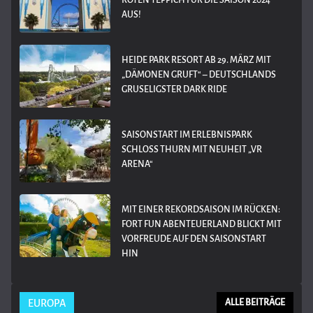
ROTEN TEPPICH FÜR DIE SAISON 2024
AUS!
HEIDE PARK RESORT AB 29. MÄRZ MIT
„DÄMONEN GRUFT“ – DEUTSCHLANDS
GRUSELIGSTER DARK RIDE
SAISONSTART IM ERLEBNISPARK
SCHLOSS THURN MIT NEUHEIT „VR
ARENA“
MIT EINER REKORDSAISON IM RÜCKEN:
FORT FUN ABENTEUERLAND BLICKT MIT
VORFREUDE AUF DEN SAISONSTART
HIN
EUROPA
ALLE BEITRÄGE