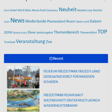
Neuheit
Hotel
Movie Park Germany
Park
MACK Rides
Neuheit 2019
Neuheit
FREIZEITPARK PLOHN BAUT WELTNEUHEIT! ERSTER MULTI
LAUNCH WASSERACHTERBAHN!
News
Saison
Niederlande
Phantasialand
Resort
2020
Saison 2018
TOP
2019
Themenbereich
Show
Saison 2020
Themenfahrt
Sonderangebot
AUS DEM WELTALL NACH ZIRNDORF:
ESA-ASTRONAUT MATTHIAS MAURER
Veranstaltung
Zoo
Toverland
BESUCHT DEN PLAYMOBIL-FUNPARK
Recent
FREIZEITPARK PLOHN STELLT NEUHEIT
2025 NEBEN DEM DINOLAND VOR.
FEUER IM FREIZEITPARK FREIZEIT-LAND
GEISELWIND SORGT FÜR MASSIVEN
SCHADEN
FREIZEITPARK PLOHN BAUT
WELTNEUHEIT! ERSTER MULTI LAUNCH
WASSERACHTERBAHN!