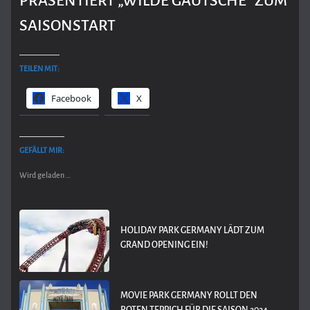
PRÄSENTIERT „WILDE GAUTSCHE“ ZUM
SAISONSTART
TEILEN MIT:
Facebook
X
GEFÄLLT MIR:
Wird geladen …
HOLIDAY PARK GERMANY LÄDT ZUM
GRAND OPENING EIN!
MOVIE PARK GERMANY ROLLT DEN