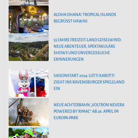
ALOHA OHANA! TROPICAL ISLANDS
BEGRÜSST HAWAII
55 JAHRE FREIZEIT-LAND GEISELWIND:
NEUE ABENTEUER, SPEKTAKULÄRE
SHOWS UND UNVERGESSLICHE
ERINNERUNGEN
SAISONSTART 2024: LOTTI KAROTTI
ZIEHT INS RAVENSBURGER SPIELELAND
EIN
NEUE ACHTERBAHN „VOLTRON NEVERA
POWERED BY RIMAC“ AB 26. APRIL IM
EUROPA-PARK