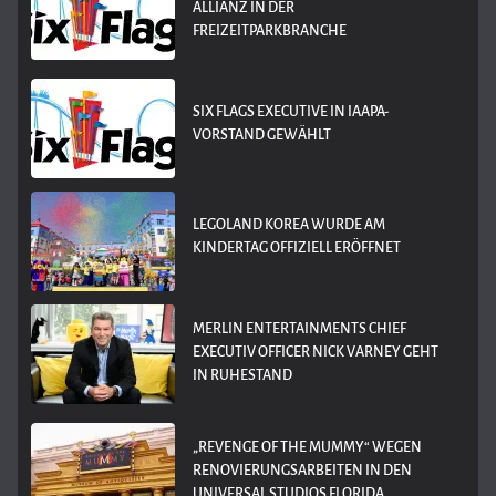
LLIANZ IN DER F
REIZEITPARKBRANCHE
SIX FLAGS EXECUTIVE IN IAAPA-
VORSTAND GEWÄHLT
LEGOLAND KOREA WURDE AM
KINDERTAG OFFIZIELL ERÖFFNET
MERLIN ENTERTAINMENTS CHIEF
EXECUTIV OFFICER NICK VARNEY GEHT
IN RUHESTAND
„REVENGE OF THE MUMMY“ WEGEN
RENOVIERUNGSARBEITEN IN DEN
UNIVERSAL STUDIOS FLORIDA