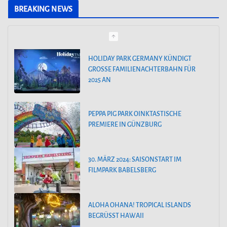
t
BREAKING NEWS
e
g
o
HOLIDAY PARK GERMANY KÜNDIGT
GROSSE FAMILIENACHTERBAHN FÜR 2
r
025 AN
i
e
PEPPA PIG PARK OINKTASTISCHE
n
PREMIERE IN GÜNZBURG
30. MÄRZ 2024: SAISONSTART IM
FILMPARK BABELSBERG
ALOHA OHANA! TROPICAL ISLANDS
BEGRÜSST HAWAII