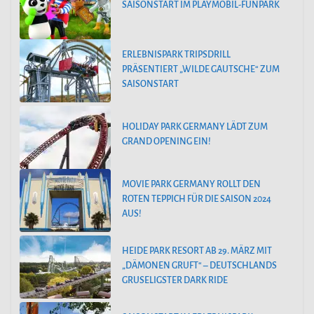
SAISONSTART IM PLAYMOBIL-FUNPARK
ERLEBNISPARK TRIPSDRILL
PRÄSENTIERT „WILDE GAUTSCHE“ ZUM
SAISONSTART
HOLIDAY PARK GERMANY LÄDT ZUM
GRAND OPENING EIN!
MOVIE PARK GERMANY ROLLT DEN
ROTEN TEPPICH FÜR DIE SAISON 2024
AUS!
HEIDE PARK RESORT AB 29. MÄRZ MIT
„DÄMONEN GRUFT“ – DEUTSCHLANDS
GRUSELIGSTER DARK RIDE