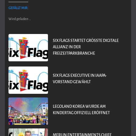
GEFÄLLT MIR:
Wird geladen …
SIX FLAGS STARTET GRÖSSTE DIGITALE A
LLIANZ IN DER F
REIZEITPARKBRANCHE
SIX FLAGS EXECUTIVE IN IAAPA-
VORSTAND GEWÄHLT
LEGOLAND KOREA WURDE AM
KINDERTAG OFFIZIELL ERÖFFNET
MERLIN ENTERTAINMENTS CHIEF