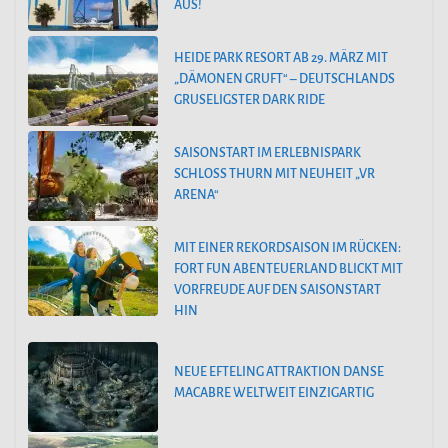
AUS!
HEIDE PARK RESORT AB 29. MÄRZ MIT
„DÄMONEN GRUFT“ – DEUTSCHLANDS
GRUSELIGSTER DARK RIDE
SAISONSTART IM ERLEBNISPARK
SCHLOSS THURN MIT NEUHEIT „VR
ARENA“
MIT EINER REKORDSAISON IM RÜCKEN:
FORT FUN ABENTEUERLAND BLICKT MIT
VORFREUDE AUF DEN SAISONSTART
HIN
NEUE EFTELING ATTRAKTION DANSE
MACABRE WELTWEIT EINZIGARTIG