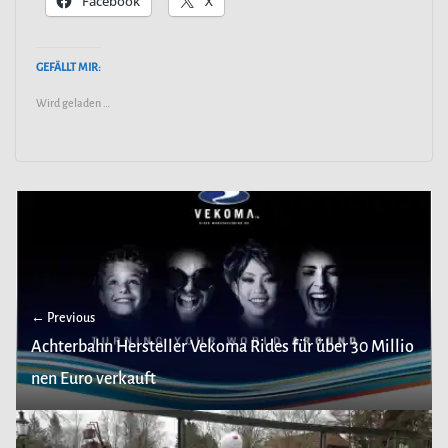
Facebook
X
GEFÄLLT MIR:
Wird geladen …
← Previous
Achterbahn Hersteller Vekoma Rides für über 30 Millio
nen Euro verkauft