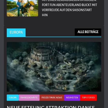
FORT FUN ABENTEUERLAND BLICKT MIT
VORFREUDE AUF DEN SAISONSTART
HIN
EUROPA
ALLE BEITRÄGE
EUROPA
FAHRGESCHÄFTE
FREIZEITPARK NEWS
NEUHEITEN
TOP STORIES
NEUE EFTELING ATTRAKTION DANSE