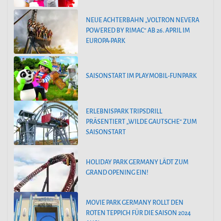
NEUE ACHTERBAHN „VOLTRON NEVERA
POWERED BY RIMAC“ AB 26. APRIL IM
EUROPA-PARK
SAISONSTART IM PLAYMOBIL-FUNPARK
ERLEBNISPARK TRIPSDRILL
PRÄSENTIERT „WILDE GAUTSCHE“ ZUM
SAISONSTART
HOLIDAY PARK GERMANY LÄDT ZUM
GRAND OPENING EIN!
MOVIE PARK GERMANY ROLLT DEN
ROTEN TEPPICH FÜR DIE SAISON 2024