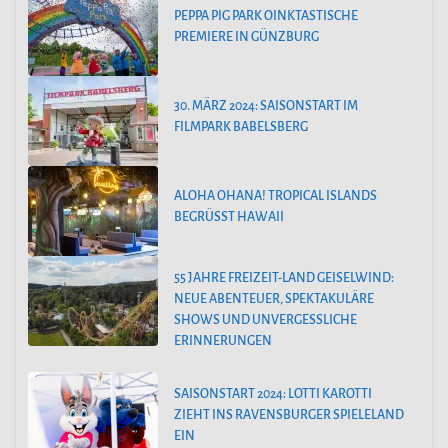
PEPPA PIG PARK OINKTASTISCHE
PREMIERE IN GÜNZBURG
30. MÄRZ 2024: SAISONSTART IM
FILMPARK BABELSBERG
ALOHA OHANA! TROPICAL ISLANDS
BEGRÜSST HAWAII
55 JAHRE FREIZEIT-LAND GEISELWIND:
NEUE ABENTEUER, SPEKTAKULÄRE
SHOWS UND UNVERGESSLICHE
ERINNERUNGEN
SAISONSTART 2024: LOTTI KAROTTI
ZIEHT INS RAVENSBURGER SPIELELAND
EIN