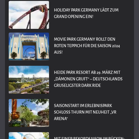
HOLIDAY PARK GERMANY LÄDT ZUM
GRAND OPENING EIN!
MOVIE PARK GERMANY ROLLT DEN
ROTEN TEPPICH FÜR DIE SAISON 2024
AUS!
HEIDE PARK RESORT AB 29. MÄRZ MIT
„DÄMONEN GRUFT“ – DEUTSCHLANDS
GRUSELIGSTER DARK RIDE
SAISONSTART IM ERLEBNISPARK
SCHLOSS THURN MIT NEUHEIT „VR
ARENA“
MIT EINER REKORDSAISON IM RÜCKEN: