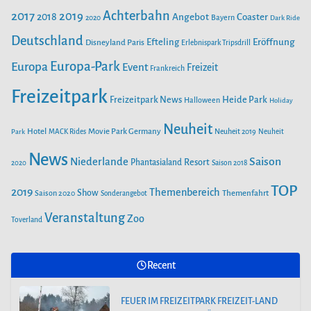
b
a
u
Achterbahn
2017
2019
2018
Angebot
Coaster
Bayern
SAISONSTART IM PLAYMOBIL-FUNPARK
2020
Dark Ride
o
g
b
o
Deutschland
r
e
Efteling
Eröffnung
Disneyland Paris
Erlebnispark Tripsdrill
k
a
FEUER IM FREIZEITPARK FREIZEIT-LAND GEISELWIND SORGT
Europa-Park
Europa
Event
Freizeit
Frankreich
m
FÜR MASSIVEN SCHADEN
Freizeitpark
Heide Park
Freizeitpark News
Halloween
Holiday
FREIZEITPARK PLOHN BAUT WELTNEUHEIT! ERSTER MULTI
Neuheit
Hotel
Movie Park Germany
Park
MACK Rides
Neuheit 2019
Neuheit
LAUNCH WASSERACHTERBAHN!
News
Saison
Niederlande
Phantasialand
Resort
2020
Saison 2018
AUS DEM WELTALL NACH ZIRNDORF:
TOP
2019
Themenbereich
Show
Saison 2020
Themenfahrt
Sonderangebot
ESA-ASTRONAUT MATTHIAS MAURER
BESUCHT DEN PLAYMOBIL-FUNPARK
Veranstaltung
Zoo
Toverland
FREIZEITPARK PLOHN STELLT NEUHEIT
Recent
2025 NEBEN DEM DINOLAND VOR.
FEUER IM FREIZEITPARK FREIZEIT-LAND