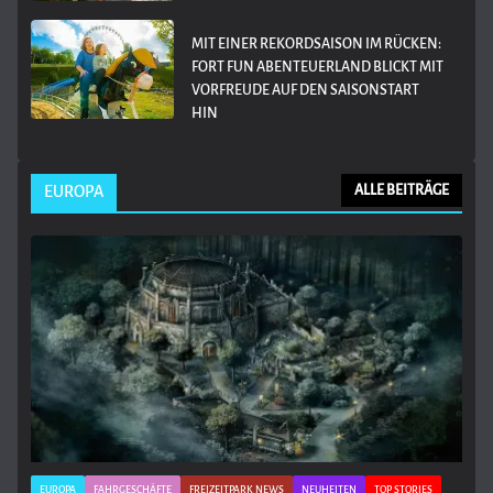
MIT EINER REKORDSAISON IM RÜCKEN:
FORT FUN ABENTEUERLAND BLICKT MIT
VORFREUDE AUF DEN SAISONSTART
HIN
EUROPA
ALLE BEITRÄGE
EUROPA
FAHRGESCHÄFTE
FREIZEITPARK NEWS
NEUHEITEN
TOP STORIES