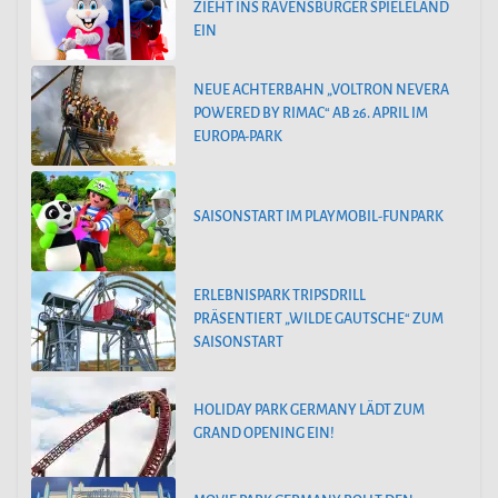
ZIEHT INS RAVENSBURGER SPIELELAND
EIN
NEUE ACHTERBAHN „VOLTRON NEVERA
POWERED BY RIMAC“ AB 26. APRIL IM
EUROPA-PARK
SAISONSTART IM PLAYMOBIL-FUNPARK
ERLEBNISPARK TRIPSDRILL
PRÄSENTIERT „WILDE GAUTSCHE“ ZUM
SAISONSTART
HOLIDAY PARK GERMANY LÄDT ZUM
GRAND OPENING EIN!