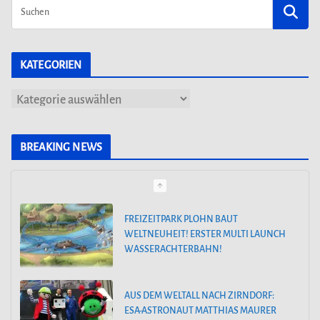
KATEGORIEN
K
a
t
BREAKING NEWS
e
g
o
AUS DEM WELTALL NACH ZIRNDORF:
ESA-ASTRONAUT MATTHIAS MAURER
r
BESUCHT DEN PLAYMOBIL-FUNPARK
i
e
FREIZEITPARK PLOHN STELLT NEUHEIT
n
2025 NEBEN DEM DINOLAND VOR.