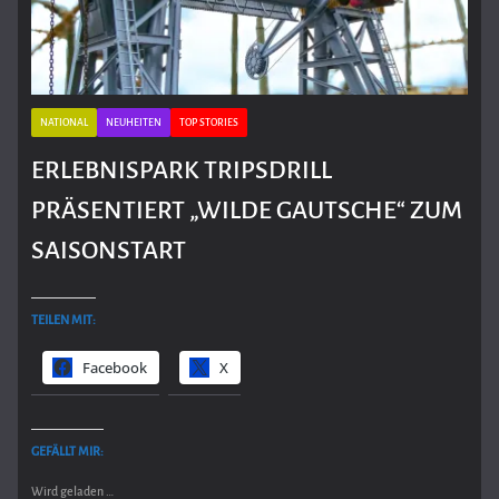
NATIONAL
NEUHEITEN
TOP STORIES
ERLEBNISPARK TRIPSDRILL
PRÄSENTIERT „WILDE GAUTSCHE“ ZUM
SAISONSTART
TEILEN MIT:
Facebook
X
GEFÄLLT MIR:
Wird geladen …