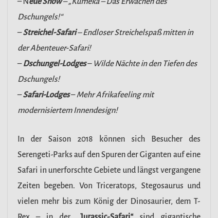
– N
eue Show
– „Kumeka –
Das Erwachen des
Dschungels
!“
–
Streichel-Safari
– Endloser Streichelspaß mitten in
der Abenteuer-Safari!
–
Dschungel-Lodges
–
Wilde Nächte in den Tiefen des
Dschungels!
–
Safari-Lodges
–
Mehr Afrikafeeling mit
modernisiertem Innendesign!
In der Saison 2018 können sich Besucher des
Serengeti-Parks auf den Spuren der Giganten auf eine
Safari in unerforschte Gebiete und längst vergangene
Zeiten begeben. Von Triceratops, Stegosaurus und
vielen mehr bis zum König der Dinosaurier, dem T-
Rex – in der
„Jurassic-Safari“
sind gigantische