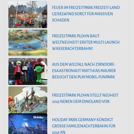
FEUER IM FREIZEITPARK FREIZEIT-LAND
GEISELWIND SORGT FÜR MASSIVEN
SCHADEN
FREIZEITPARK PLOHN BAUT
WELTNEUHEIT! ERSTER MULTI LAUNCH
WASSERACHTERBAHN!
AUS DEM WELTALL NACH ZIRNDORF:
ESA-ASTRONAUT MATTHIAS MAURER
BESUCHT DEN PLAYMOBIL-FUNPARK
FREIZEITPARK PLOHN STELLT NEUHEIT
2025 NEBEN DEM DINOLAND VOR.
HOLIDAY PARK GERMANY KÜNDIGT
GROSSE FAMILIENACHTERBAHN FÜR 2
025 AN