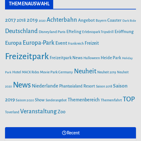
THEMENAUSWAHL
e
t
T
SAISONSTART 2024: LOTTI KAROTTI ZIEHT INS RAVENSBURGER
SPIELELAND EIN
b
a
u
Achterbahn
2017
2019
2018
Angebot
Coaster
Bayern
2020
Dark Ride
o
g
b
o
Deutschland
r
e
Efteling
Eröffnung
Disneyland Paris
NEUE ACHTERBAHN „VOLTRON NEVERA POWERED BY RIMAC“
Erlebnispark Tripsdrill
k
a
AB 26. APRIL IM EUROPA-PARK
Europa-Park
Europa
Event
Freizeit
Frankreich
m
Freizeitpark
Heide Park
Freizeitpark News
Halloween
Holiday
SAISONSTART IM PLAYMOBIL-FUNPARK
Neuheit
Hotel
Movie Park Germany
Park
MACK Rides
Neuheit 2019
Neuheit
FEUER IM FREIZEITPARK FREIZEIT-LAND
News
Saison
Niederlande
Phantasialand
Resort
GEISELWIND SORGT FÜR MASSIVEN
2020
Saison 2018
SCHADEN
TOP
2019
Themenbereich
Show
Saison 2020
Themenfahrt
Sonderangebot
Veranstaltung
Zoo
Toverland
FREIZEITPARK PLOHN BAUT
WELTNEUHEIT! ERSTER MULTI LAUNCH
WASSERACHTERBAHN!
Recent