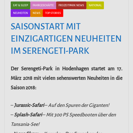
EAT & SLEEP
FAHRGESCHÄFTE
FREIZEITPARK NEWS
NATIONAL
NEUHEITEN
NEWS
TOP STORIES
SAISONSTART MIT
EINZIGARTIGEN NEUHEITEN
IM SERENGETI-PARK
Der
Serengeti-Park in Hodenhagen startet am 17.
März 2018
mit vielen sehenswerten Neuheiten in die
Saison 2018:
–
Jurassic-Safari
–
Auf den Spuren der Giganten!
–
Splash-Safari
–
Mit 300 PS Speedbooten über den
Tansania-See!