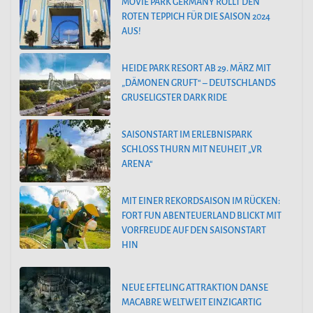
MOVIE PARK GERMANY ROLLT DEN
ROTEN TEPPICH FÜR DIE SAISON 2024
AUS!
HEIDE PARK RESORT AB 29. MÄRZ MIT
„DÄMONEN GRUFT“ – DEUTSCHLANDS
GRUSELIGSTER DARK RIDE
SAISONSTART IM ERLEBNISPARK
SCHLOSS THURN MIT NEUHEIT „VR
ARENA“
MIT EINER REKORDSAISON IM RÜCKEN:
FORT FUN ABENTEUERLAND BLICKT MIT
VORFREUDE AUF DEN SAISONSTART
HIN
NEUE EFTELING ATTRAKTION DANSE
MACABRE WELTWEIT EINZIGARTIG