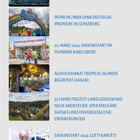
PEPPA PIG PARK OINKTASTISCHE
PREMIERE IN GÜNZBURG
30. MÄRZ 2024: SAISONSTART IM
FILMPARK BABELSBERG
ALOHA OHANA! TROPICAL ISLANDS
BEGRÜSST HAWAII
55 JAHRE FREIZEIT-LAND GEISELWIND:
NEUE ABENTEUER, SPEKTAKULÄRE
SHOWS UND UNVERGESSLICHE
ERINNERUNGEN
SAISONSTART 2024: LOTTI KAROTTI