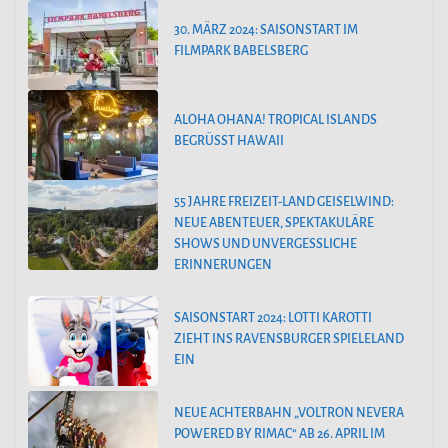
30. MÄRZ 2024: SAISONSTART IM
FILMPARK BABELSBERG
ALOHA OHANA! TROPICAL ISLANDS
BEGRÜSST HAWAII
55 JAHRE FREIZEIT-LAND GEISELWIND:
NEUE ABENTEUER, SPEKTAKULÄRE
SHOWS UND UNVERGESSLICHE
ERINNERUNGEN
SAISONSTART 2024: LOTTI KAROTTI
ZIEHT INS RAVENSBURGER SPIELELAND
EIN
NEUE ACHTERBAHN „VOLTRON NEVERA
POWERED BY RIMAC“ AB 26. APRIL IM