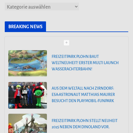
K
a
t
BREAKING NEWS
e
g
o
AUS DEM WELTALL NACH ZIRNDORF:
ESA-ASTRONAUT MATTHIAS MAURER
r
BESUCHT DEN PLAYMOBIL-FUNPARK
i
e
FREIZEITPARK PLOHN STELLT NEUHEIT
n
2025 NEBEN DEM DINOLAND VOR.
HOLIDAY PARK GERMANY KÜNDIGT
GROSSE FAMILIENACHTERBAHN FÜR 2
025 AN