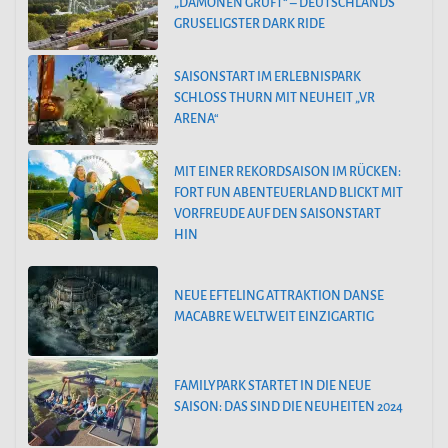
„DÄMONEN GRUFT“ – DEUTSCHLANDS
GRUSELIGSTER DARK RIDE
SAISONSTART IM ERLEBNISPARK
SCHLOSS THURN MIT NEUHEIT „VR
ARENA“
MIT EINER REKORDSAISON IM RÜCKEN:
FORT FUN ABENTEUERLAND BLICKT MIT
VORFREUDE AUF DEN SAISONSTART
HIN
NEUE EFTELING ATTRAKTION DANSE
MACABRE WELTWEIT EINZIGARTIG
FAMILYPARK STARTET IN DIE NEUE
SAISON: DAS SIND DIE NEUHEITEN 2024