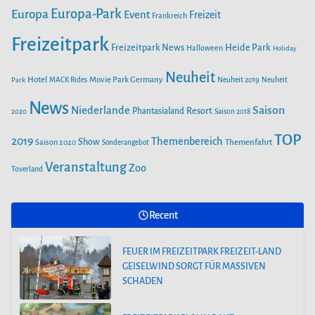
k
a
AB 26. APRIL IM EUROPA-PARK
Europa-Park
Europa
Event
Freizeit
Frankreich
m
Freizeitpark
Heide Park
Freizeitpark News
Halloween
Holiday
SAISONSTART IM PLAYMOBIL-FUNPARK
Neuheit
Hotel
Movie Park Germany
Park
MACK Rides
Neuheit 2019
Neuheit
FEUER IM FREIZEITPARK FREIZEIT-LAND
News
Saison
Niederlande
Phantasialand
Resort
GEISELWIND SORGT FÜR MASSIVEN
2020
Saison 2018
SCHADEN
TOP
2019
Themenbereich
Show
Saison 2020
Themenfahrt
Sonderangebot
Veranstaltung
Zoo
Toverland
FREIZEITPARK PLOHN BAUT
WELTNEUHEIT! ERSTER MULTI LAUNCH
WASSERACHTERBAHN!
Recent
FEUER IM FREIZEITPARK FREIZEIT-LAND
GEISELWIND SORGT FÜR MASSIVEN
SCHADEN