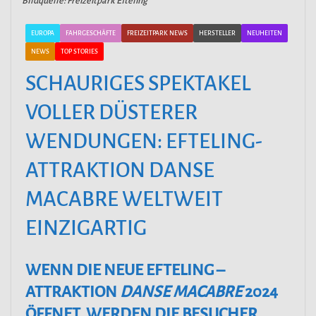
BIldquelle: Freizeitpark Efteling
EUROPA
FAHRGESCHÄFTE
FREIZEITPARK NEWS
HERSTELLER
NEUHEITEN
NEWS
TOP STORIES
SCHAURIGES SPEKTAKEL
VOLLER DÜSTERER
WENDUNGEN: EFTELING-
ATTRAKTION DANSE
MACABRE WELTWEIT
EINZIGARTIG
WENN DIE NEUE EFTELING –
ATTRAKTION
DANSE MACABRE
2024
ÖFFNET, WERDEN DIE BESUCHER