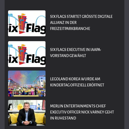
SIX FLAGS STARTET GRÖSSTE DIGITALE A
LLIANZ IN DER F
REIZEITPARKBRANCHE
SIX FLAGS EXECUTIVE IN IAAPA-
VORSTAND GEWÄHLT
LEGOLAND KOREA WURDE AM
KINDERTAG OFFIZIELL ERÖFFNET
MERLIN ENTERTAINMENTS CHIEF
EXECUTIV OFFICER NICK VARNEY GEHT
IN RUHESTAND