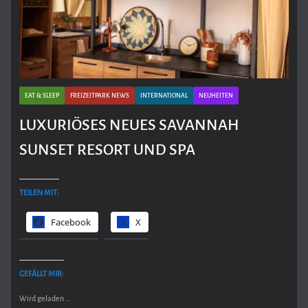
EAT & SLEEP
FREIZEITPARK NEWS
INTERNATIONAL
NEUHEITEN
LUXURIÖSES NEUES SAVANNAH
SUNSET RESORT UND SPA
TEILEN MIT:
Facebook
X
GEFÄLLT MIR:
Wird geladen …