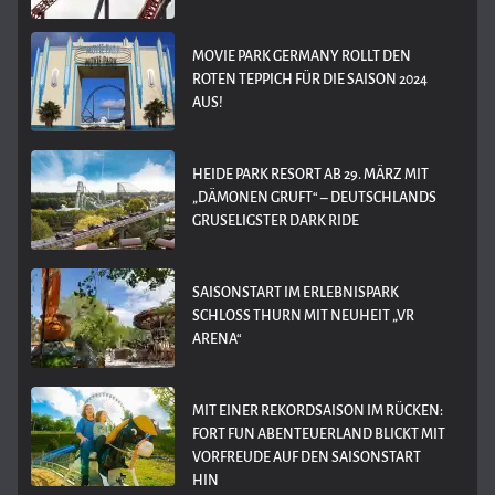
MOVIE PARK GERMANY ROLLT DEN
ROTEN TEPPICH FÜR DIE SAISON 2024
AUS!
HEIDE PARK RESORT AB 29. MÄRZ MIT
„DÄMONEN GRUFT“ – DEUTSCHLANDS
GRUSELIGSTER DARK RIDE
SAISONSTART IM ERLEBNISPARK
SCHLOSS THURN MIT NEUHEIT „VR
ARENA“
MIT EINER REKORDSAISON IM RÜCKEN:
FORT FUN ABENTEUERLAND BLICKT MIT
VORFREUDE AUF DEN SAISONSTART
HIN