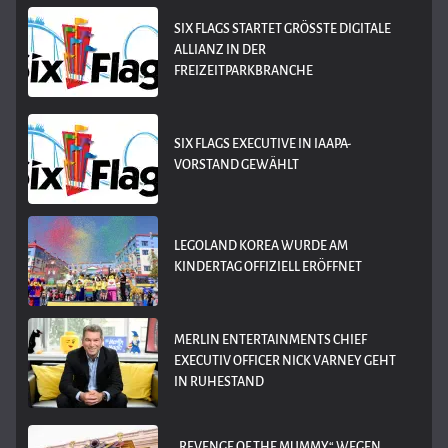
SIX FLAGS STARTET GRÖSSTE DIGITALE A
LLIANZ IN DER F
REIZEITPARKBRANCHE
SIX FLAGS EXECUTIVE IN IAAPA-
VORSTAND GEWÄHLT
LEGOLAND KOREA WURDE AM
KINDERTAG OFFIZIELL ERÖFFNET
MERLIN ENTERTAINMENTS CHIEF
EXECUTIV OFFICER NICK VARNEY GEHT
IN RUHESTAND
„REVENGE OF THE MUMMY“ WEGEN