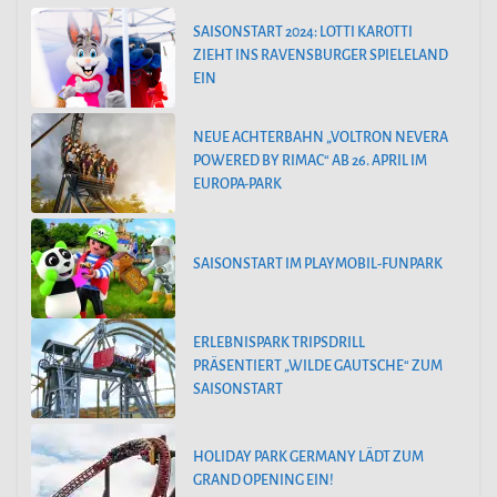
SAISONSTART 2024: LOTTI KAROTTI
ZIEHT INS RAVENSBURGER SPIELELAND
EIN
NEUE ACHTERBAHN „VOLTRON NEVERA
POWERED BY RIMAC“ AB 26. APRIL IM
EUROPA-PARK
SAISONSTART IM PLAYMOBIL-FUNPARK
ERLEBNISPARK TRIPSDRILL
PRÄSENTIERT „WILDE GAUTSCHE“ ZUM
SAISONSTART
HOLIDAY PARK GERMANY LÄDT ZUM
GRAND OPENING EIN!