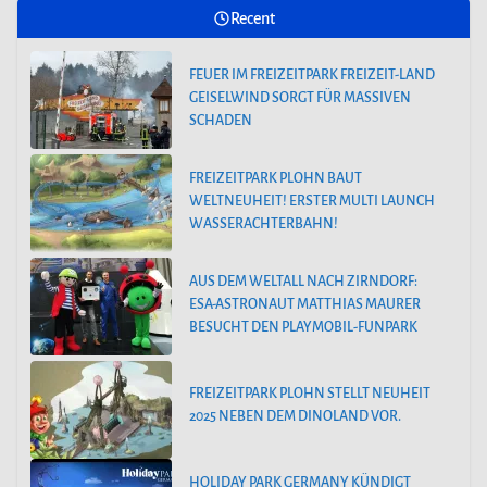
Recent
FEUER IM FREIZEITPARK FREIZEIT-LAND
GEISELWIND SORGT FÜR MASSIVEN
SCHADEN
FREIZEITPARK PLOHN BAUT
WELTNEUHEIT! ERSTER MULTI LAUNCH
WASSERACHTERBAHN!
AUS DEM WELTALL NACH ZIRNDORF:
ESA-ASTRONAUT MATTHIAS MAURER
BESUCHT DEN PLAYMOBIL-FUNPARK
FREIZEITPARK PLOHN STELLT NEUHEIT
2025 NEBEN DEM DINOLAND VOR.
HOLIDAY PARK GERMANY KÜNDIGT