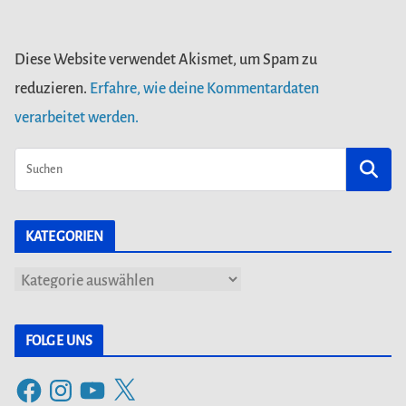
Diese Website verwendet Akismet, um Spam zu
reduzieren.
Erfahre, wie deine Kommentardaten
verarbeitet werden.
KATEGORIEN
K
a
t
FOLGE UNS
e
F
I
Y
X
g