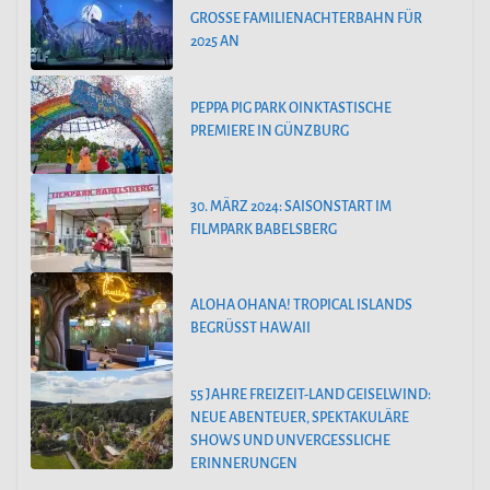
GROSSE FAMILIENACHTERBAHN FÜR 2
025 AN
PEPPA PIG PARK OINKTASTISCHE
PREMIERE IN GÜNZBURG
30. MÄRZ 2024: SAISONSTART IM
FILMPARK BABELSBERG
ALOHA OHANA! TROPICAL ISLANDS
BEGRÜSST HAWAII
55 JAHRE FREIZEIT-LAND GEISELWIND:
NEUE ABENTEUER, SPEKTAKULÄRE
SHOWS UND UNVERGESSLICHE
ERINNERUNGEN