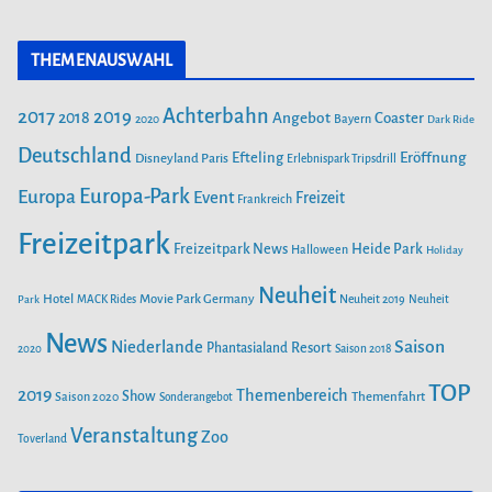
a
n
o
o
c
s
u
r
THEMENAUSWAHL
e
t
T
i
b
a
u
Achterbahn
2017
2019
2018
Angebot
Coaster
Bayern
2020
Dark Ride
o
g
b
e
o
Deutschland
r
e
Efteling
Eröffnung
Disneyland Paris
Erlebnispark Tripsdrill
n
k
a
Europa-Park
Europa
Event
Freizeit
Frankreich
m
Freizeitpark
Heide Park
Freizeitpark News
Halloween
Holiday
Neuheit
Hotel
Movie Park Germany
Park
MACK Rides
Neuheit 2019
Neuheit
News
Saison
Niederlande
Phantasialand
Resort
2020
Saison 2018
TOP
2019
Themenbereich
Show
Saison 2020
Themenfahrt
Sonderangebot
Veranstaltung
Zoo
Toverland