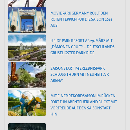
MOVIE PARK GERMANY ROLLT DEN
ROTEN TEPPICH FÜR DIE SAISON 2024
AUS!
HEIDE PARK RESORT AB 29. MÄRZ MIT
„DÄMONEN GRUFT“ – DEUTSCHLANDS
GRUSELIGSTER DARK RIDE
SAISONSTART IM ERLEBNISPARK
SCHLOSS THURN MIT NEUHEIT „VR
ARENA“
MIT EINER REKORDSAISON IM RÜCKEN:
FORT FUN ABENTEUERLAND BLICKT MIT
VORFREUDE AUF DEN SAISONSTART
HIN