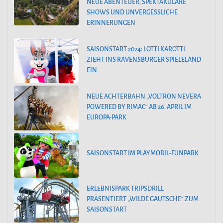
NEUE ABENTEUER, SPEKTAKULÄRE
SHOWS UND UNVERGESSLICHE
ERINNERUNGEN
SAISONSTART 2024: LOTTI KAROTTI
ZIEHT INS RAVENSBURGER SPIELELAND
EIN
NEUE ACHTERBAHN „VOLTRON NEVERA
POWERED BY RIMAC“ AB 26. APRIL IM
EUROPA-PARK
SAISONSTART IM PLAYMOBIL-FUNPARK
ERLEBNISPARK TRIPSDRILL
PRÄSENTIERT „WILDE GAUTSCHE“ ZUM
SAISONSTART