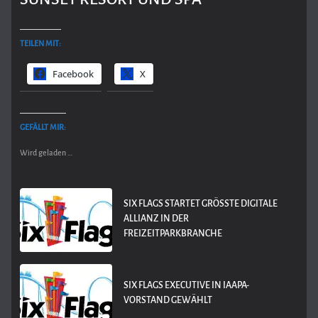
TEILEN MIT:
Facebook
X
GEFÄLLT MIR:
Wird geladen …
SIX FLAGS STARTET GRÖSSTE DIGITALE A
LLIANZ IN DER F
REIZEITPARKBRANCHE
SIX FLAGS EXECUTIVE IN IAAPA-
VORSTAND GEWÄHLT