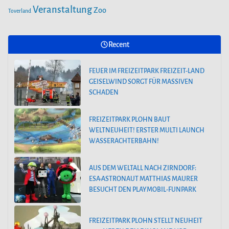
MATTHIAS MAURER BESUCHT DEN PLAYMOBIL-FUNPARK
Veranstaltung
Zoo
Toverland
FREIZEITPARK PLOHN STELLT NEUHEIT
Recent
2025 NEBEN DEM DINOLAND VOR.
FEUER IM FREIZEITPARK FREIZEIT-LAND
GEISELWIND SORGT FÜR MASSIVEN
SCHADEN
FREIZEITPARK PLOHN BAUT
WELTNEUHEIT! ERSTER MULTI LAUNCH
WASSERACHTERBAHN!
AUS DEM WELTALL NACH ZIRNDORF:
ESA-ASTRONAUT MATTHIAS MAURER
BESUCHT DEN PLAYMOBIL-FUNPARK
FREIZEITPARK PLOHN STELLT NEUHEIT