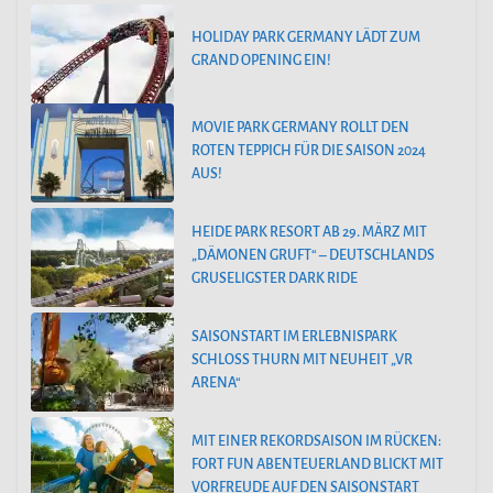
HOLIDAY PARK GERMANY LÄDT ZUM
GRAND OPENING EIN!
MOVIE PARK GERMANY ROLLT DEN
ROTEN TEPPICH FÜR DIE SAISON 2024
AUS!
HEIDE PARK RESORT AB 29. MÄRZ MIT
„DÄMONEN GRUFT“ – DEUTSCHLANDS
GRUSELIGSTER DARK RIDE
SAISONSTART IM ERLEBNISPARK
SCHLOSS THURN MIT NEUHEIT „VR
ARENA“
MIT EINER REKORDSAISON IM RÜCKEN:
FORT FUN ABENTEUERLAND BLICKT MIT
VORFREUDE AUF DEN SAISONSTART