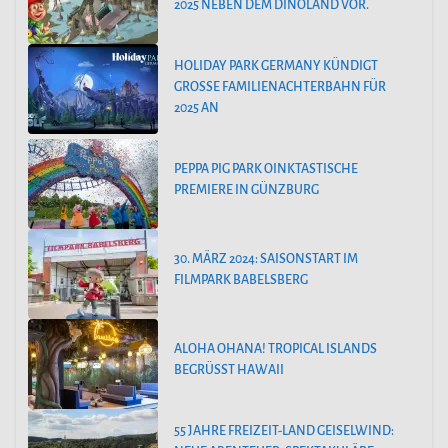
2025 NEBEN DEM DINOLAND VOR.
HOLIDAY PARK GERMANY KÜNDIGT
GROSSE FAMILIENACHTERBAHN FÜR 2
025 AN
PEPPA PIG PARK OINKTASTISCHE
PREMIERE IN GÜNZBURG
30. MÄRZ 2024: SAISONSTART IM
FILMPARK BABELSBERG
ALOHA OHANA! TROPICAL ISLANDS
BEGRÜSST HAWAII
55 JAHRE FREIZEIT-LAND GEISELWIND: