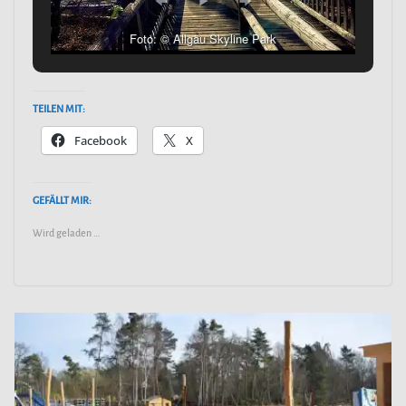
Foto: © Allgäu Skyline Park
TEILEN MIT:
Facebook
X
GEFÄLLT MIR:
Wird geladen …