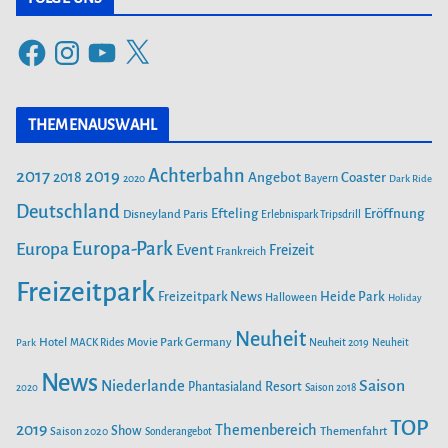
SAISONSTART 2024: LOTTI KAROTTI ZIEHT INS RAVENSBURGER
F
I
Y
X
SPIELELAND EIN
a
n
o
c
s
u
NEUE ACHTERBAHN „VOLTRON NEVERA POWERED BY RIMAC“
THEMENAUSWAHL
e
t
T
AB 26. APRIL IM EUROPA-PARK
b
a
u
Achterbahn
2017
2019
2018
Angebot
Coaster
Bayern
2020
Dark Ride
o
g
b
SAISONSTART IM PLAYMOBIL-FUNPARK
o
Deutschland
r
e
Efteling
Eröffnung
Disneyland Paris
Erlebnispark Tripsdrill
k
a
Europa-Park
Europa
Event
Freizeit
Frankreich
m
FEUER IM FREIZEITPARK FREIZEIT-LAND GEISELWIND SORGT
Freizeitpark
FÜR MASSIVEN SCHADEN
Heide Park
Freizeitpark News
Halloween
Holiday
Neuheit
Hotel
Movie Park Germany
Park
MACK Rides
Neuheit 2019
Neuheit
FREIZEITPARK PLOHN BAUT WELTNEUHEIT! ERSTER MULTI
LAUNCH WASSERACHTERBAHN!
News
Saison
Niederlande
Phantasialand
Resort
2020
Saison 2018
TOP
2019
Themenbereich
Show
Saison 2020
Themenfahrt
Sonderangebot
AUS DEM WELTALL NACH ZIRNDORF: ESA-ASTRONAUT