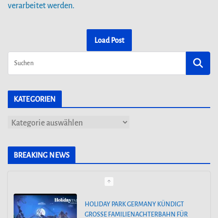
verarbeitet werden.
Load Post
KATEGORIEN
K
a
t
BREAKING NEWS
e
g
o
HOLIDAY PARK GERMANY KÜNDIGT
GROSSE FAMILIENACHTERBAHN FÜR 2
r