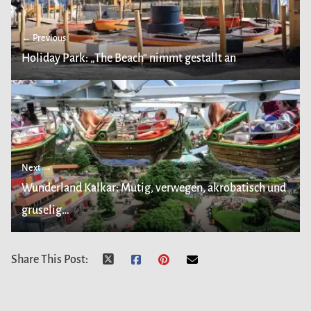
← Previous
Holiday Park: „The Beach“ nimmt gestallt an
Next →
Wunderland Kalkar: Mutig, verwegen, akrobatisch und
gruselig…
Share This Post: