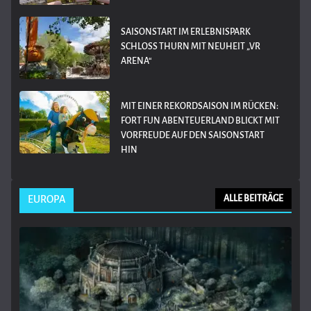
SAISONSTART IM ERLEBNISPARK
SCHLOSS THURN MIT NEUHEIT „VR
ARENA“
MIT EINER REKORDSAISON IM RÜCKEN:
FORT FUN ABENTEUERLAND BLICKT MIT
VORFREUDE AUF DEN SAISONSTART
HIN
EUROPA
ALLE BEITRÄGE