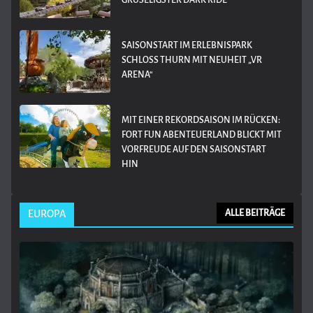
GRUSELIGSTER DARK RIDE
SAISONSTART IM ERLEBNISPARK
SCHLOSS THURN MIT NEUHEIT „VR
ARENA“
MIT EINER REKORDSAISON IM RÜCKEN:
FORT FUN ABENTEUERLAND BLICKT MIT
VORFREUDE AUF DEN SAISONSTART
HIN
EUROPA
ALLE BEITRÄGE