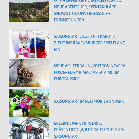
55 JAHRE FREIZEIT-LAND GEISELWIND:
NEUE ABENTEUER, SPEKTAKULÄRE
SHOWS UND UNVERGESSLICHE
ERINNERUNGEN
SAISONSTART 2024: LOTTI KAROTTI
ZIEHT INS RAVENSBURGER SPIELELAND
EIN
NEUE ACHTERBAHN „VOLTRON NEVERA
POWERED BY RIMAC“ AB 26. APRIL IM
EUROPA-PARK
SAISONSTART IM PLAYMOBIL-FUNPARK
ERLEBNISPARK TRIPSDRILL
PRÄSENTIERT „WILDE GAUTSCHE“ ZUM
SAISONSTART