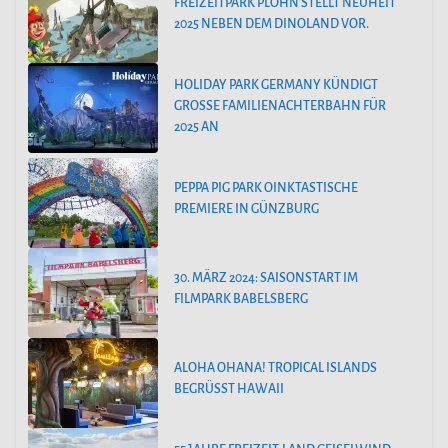
FREIZEITPARK PLOHN STELLT NEUHEIT
2025 NEBEN DEM DINOLAND VOR.
HOLIDAY PARK GERMANY KÜNDIGT
GROSSE FAMILIENACHTERBAHN FÜR 2
025 AN
PEPPA PIG PARK OINKTASTISCHE
PREMIERE IN GÜNZBURG
30. MÄRZ 2024: SAISONSTART IM
FILMPARK BABELSBERG
ALOHA OHANA! TROPICAL ISLANDS
BEGRÜSST HAWAII