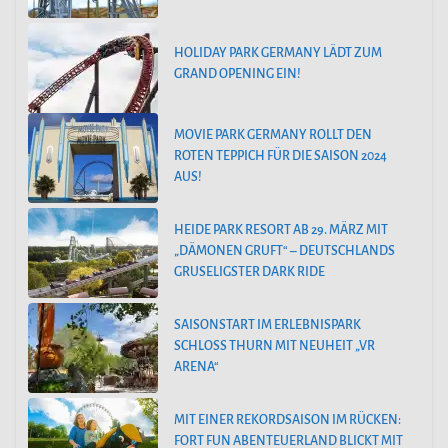
HOLIDAY PARK GERMANY LÄDT ZUM
GRAND OPENING EIN!
MOVIE PARK GERMANY ROLLT DEN
ROTEN TEPPICH FÜR DIE SAISON 2024
AUS!
HEIDE PARK RESORT AB 29. MÄRZ MIT
„DÄMONEN GRUFT“ – DEUTSCHLANDS
GRUSELIGSTER DARK RIDE
SAISONSTART IM ERLEBNISPARK
SCHLOSS THURN MIT NEUHEIT „VR
ARENA“
MIT EINER REKORDSAISON IM RÜCKEN:
FORT FUN ABENTEUERLAND BLICKT MIT