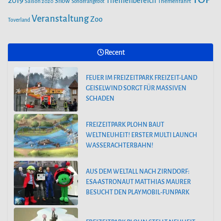
2019
Themenbereich
Show
Saison 2020
Themenfahrt
Sonderangebot
AUS DEM WELTALL NACH ZIRNDORF:
ESA-ASTRONAUT MATTHIAS MAURER
Veranstaltung
Zoo
Toverland
BESUCHT DEN PLAYMOBIL-FUNPARK
Recent
FREIZEITPARK PLOHN STELLT NEUHEIT
2025 NEBEN DEM DINOLAND VOR.
FEUER IM FREIZEITPARK FREIZEIT-LAND
GEISELWIND SORGT FÜR MASSIVEN
SCHADEN
FREIZEITPARK PLOHN BAUT
WELTNEUHEIT! ERSTER MULTI LAUNCH
WASSERACHTERBAHN!
AUS DEM WELTALL NACH ZIRNDORF:
ESA-ASTRONAUT MATTHIAS MAURER
BESUCHT DEN PLAYMOBIL-FUNPARK