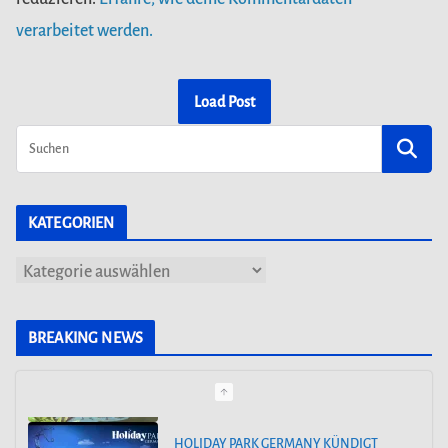
verarbeitet werden.
Load Post
KATEGORIEN
K
a
t
BREAKING NEWS
e
g
o
HOLIDAY PARK GERMANY KÜNDIGT