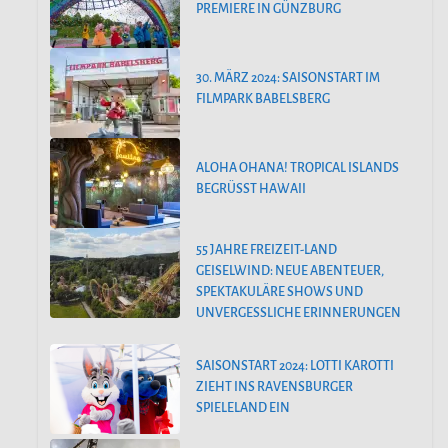
PREMIERE IN GÜNZBURG
30. MÄRZ 2024: SAISONSTART IM
FILMPARK BABELSBERG
ALOHA OHANA! TROPICAL ISLANDS
BEGRÜSST HAWAII
55 JAHRE FREIZEIT-LAND
GEISELWIND: NEUE ABENTEUER,
SPEKTAKULÄRE SHOWS UND
UNVERGESSLICHE ERINNERUNGEN
SAISONSTART 2024: LOTTI KAROTTI
ZIEHT INS RAVENSBURGER
SPIELELAND EIN