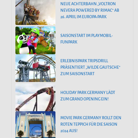
NEUE ACHTERBAHN „VOLTRON
NEVERA POWERED BY RIMAC“ AB
26. APRIL IM EUROPA-PARK
SAISONSTART IM PLAYMOBIL-
FUNPARK
ERLEBNISPARK TRIPSDRILL
PRÄSENTIERT „WILDE GAUTSCHE“
ZUM SAISONSTART
HOLIDAY PARK GERMANY LÄDT
ZUM GRAND OPENING EIN!
MOVIE PARK GERMANY ROLLT DEN
ROTEN TEPPICH FÜR DIE SAISON
2024 AUS!