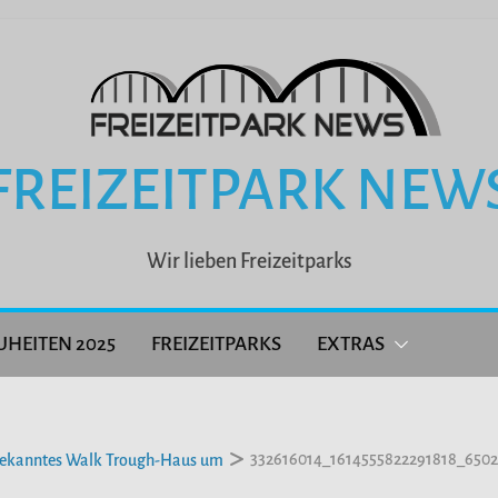
FREIZEITPARK NEW
Wir lieben Freizeitparks
UHEITEN 2025
FREIZEITPARKS
EXTRAS
332616014_1614555822291818_650
 bekanntes Walk Trough-Haus um