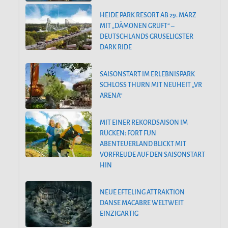
HEIDE PARK RESORT AB 29. MÄRZ
MIT „DÄMONEN GRUFT“ –
DEUTSCHLANDS GRUSELIGSTER
DARK RIDE
SAISONSTART IM ERLEBNISPARK
SCHLOSS THURN MIT NEUHEIT „VR
ARENA“
MIT EINER REKORDSAISON IM
RÜCKEN: FORT FUN
ABENTEUERLAND BLICKT MIT
VORFREUDE AUF DEN SAISONSTART
HIN
NEUE EFTELING ATTRAKTION
DANSE MACABRE WELTWEIT
EINZIGARTIG