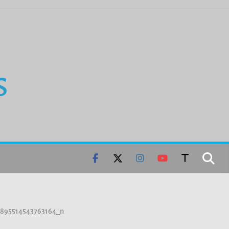
S
2895514543763164_n