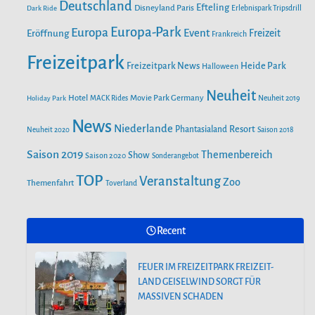
o
r
Deutschland
e
Efteling
Disneyland Paris
Dark Ride
Erlebnispark Tripsdrill
n
k
a
Europa-Park
Europa
Event
Eröffnung
Freizeit
Frankreich
m
Freizeitpark
Heide Park
Freizeitpark News
Halloween
Neuheit
Hotel
Movie Park Germany
Holiday Park
MACK Rides
Neuheit 2019
News
Niederlande
Phantasialand
Resort
Neuheit 2020
Saison 2018
Saison 2019
Themenbereich
Show
Saison 2020
Sonderangebot
TOP
Veranstaltung
Zoo
Themenfahrt
Toverland
Recent
FEUER IM FREIZEITPARK FREIZEIT-
LAND GEISELWIND SORGT FÜR
MASSIVEN SCHADEN