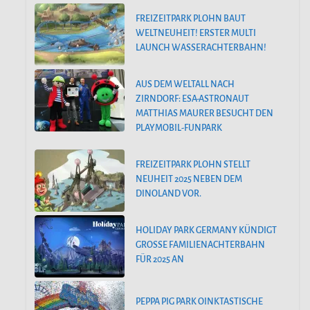
FREIZEITPARK PLOHN BAUT
WELTNEUHEIT! ERSTER MULTI
LAUNCH WASSERACHTERBAHN!
AUS DEM WELTALL NACH
ZIRNDORF: ESA-ASTRONAUT
MATTHIAS MAURER BESUCHT DEN
PLAYMOBIL-FUNPARK
FREIZEITPARK PLOHN STELLT
NEUHEIT 2025 NEBEN DEM
DINOLAND VOR.
HOLIDAY PARK GERMANY KÜNDIGT
GROSSE FAMILIENACHTERBAHN F
ÜR 2025 AN
PEPPA PIG PARK OINKTASTISCHE