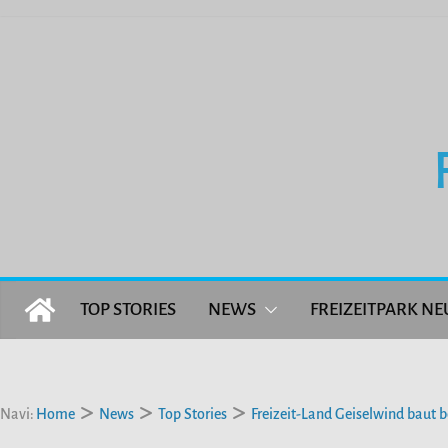
Zum
Inhalt
springen
TOP STORIES
NEWS
FREIZEITPARK NE
Navi:
Home
News
Top Stories
Freizeit-Land Geiselwind baut