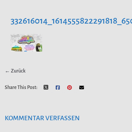
332616014_1614555822291818_6
← Zurück
Share This Post:
KOMMENTAR VERFASSEN