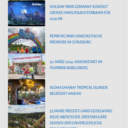
HOLIDAY PARK GERMANY KÜNDIGT
GROSSE FAMILIENACHTERBAHN FÜR 2
025 AN
PEPPA PIG PARK OINKTASTISCHE
PREMIERE IN GÜNZBURG
30. MÄRZ 2024: SAISONSTART IM
FILMPARK BABELSBERG
ALOHA OHANA! TROPICAL ISLANDS
BEGRÜSST HAWAII
55 JAHRE FREIZEIT-LAND GEISELWIND:
NEUE ABENTEUER, SPEKTAKULÄRE
SHOWS UND UNVERGESSLICHE