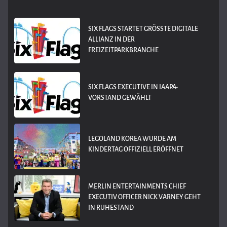
SIX FLAGS STARTET GRÖSSTE DIGITALE A
LLIANZ IN DER F
REIZEITPARKBRANCHE
SIX FLAGS EXECUTIVE IN IAAPA-
VORSTAND GEWÄHLT
LEGOLAND KOREA WURDE AM
KINDERTAG OFFIZIELL ERÖFFNET
MERLIN ENTERTAINMENTS CHIEF
EXECUTIV OFFICER NICK VARNEY GEHT
IN RUHESTAND