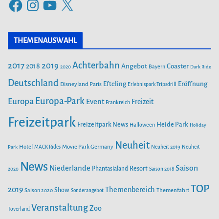
F
I
Y
X
g
a
n
o
o
c
s
u
r
THEMENAUSWAHL
e
t
T
i
b
a
u
Achterbahn
2017
2019
2018
Angebot
Coaster
Bayern
2020
Dark Ride
o
g
b
e
o
Deutschland
r
e
Efteling
Eröffnung
Disneyland Paris
Erlebnispark Tripsdrill
n
k
a
Europa-Park
Europa
Event
Freizeit
Frankreich
m
Freizeitpark
Heide Park
Freizeitpark News
Halloween
Holiday
Neuheit
Hotel
Movie Park Germany
Park
MACK Rides
Neuheit 2019
Neuheit
News
Saison
Niederlande
Phantasialand
Resort
2020
Saison 2018
TOP
2019
Themenbereich
Show
Saison 2020
Themenfahrt
Sonderangebot
Veranstaltung
Zoo
Toverland