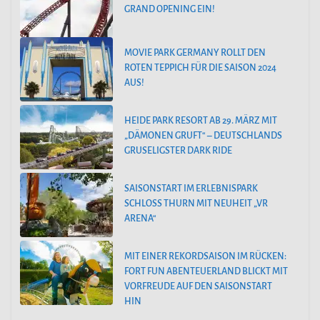
GRAND OPENING EIN!
MOVIE PARK GERMANY ROLLT DEN
ROTEN TEPPICH FÜR DIE SAISON 2024
AUS!
HEIDE PARK RESORT AB 29. MÄRZ MIT
„DÄMONEN GRUFT“ – DEUTSCHLANDS
GRUSELIGSTER DARK RIDE
SAISONSTART IM ERLEBNISPARK
SCHLOSS THURN MIT NEUHEIT „VR
ARENA“
MIT EINER REKORDSAISON IM RÜCKEN:
FORT FUN ABENTEUERLAND BLICKT MIT
VORFREUDE AUF DEN SAISONSTART
HIN