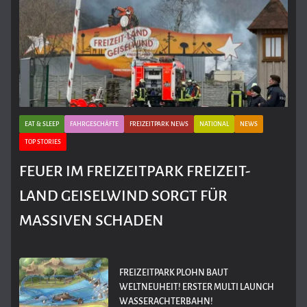
EAT & SLEEP
FAHRGESCHÄFTE
FREIZEITPARK NEWS
NATIONAL
NEWS
TOP STORIES
FEUER IM FREIZEITPARK FREIZEIT-
LAND GEISELWIND SORGT FÜR
MASSIVEN SCHADEN
FREIZEITPARK PLOHN BAUT
WELTNEUHEIT! ERSTER MULTI LAUNCH
WASSERACHTERBAHN!