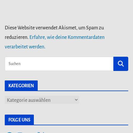
Diese Website verwendet Akismet, um Spam zu
reduzieren.
Erfahre, wie deine Kommentardaten
verarbeitet werden.
KATEGORIEN
K
a
t
FOLGE UNS
e