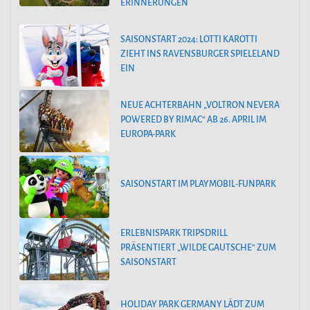
ERINNERUNGEN
SAISONSTART 2024: LOTTI KAROTTI
ZIEHT INS RAVENSBURGER SPIELELAND
EIN
NEUE ACHTERBAHN „VOLTRON NEVERA
POWERED BY RIMAC“ AB 26. APRIL IM
EUROPA-PARK
SAISONSTART IM PLAYMOBIL-FUNPARK
ERLEBNISPARK TRIPSDRILL
PRÄSENTIERT „WILDE GAUTSCHE“ ZUM
SAISONSTART
HOLIDAY PARK GERMANY LÄDT ZUM