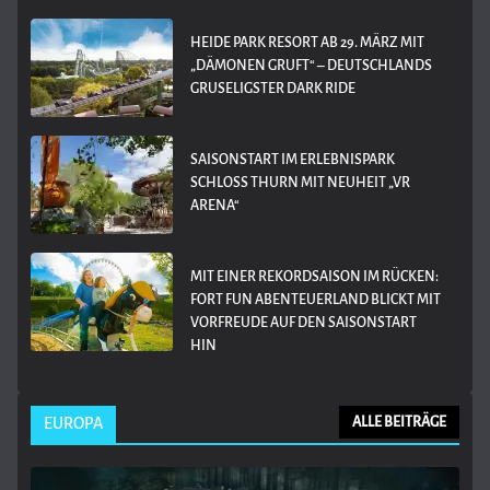
HEIDE PARK RESORT AB 29. MÄRZ MIT
„DÄMONEN GRUFT“ – DEUTSCHLANDS
GRUSELIGSTER DARK RIDE
SAISONSTART IM ERLEBNISPARK
SCHLOSS THURN MIT NEUHEIT „VR
ARENA“
MIT EINER REKORDSAISON IM RÜCKEN:
FORT FUN ABENTEUERLAND BLICKT MIT
VORFREUDE AUF DEN SAISONSTART
HIN
EUROPA
ALLE BEITRÄGE