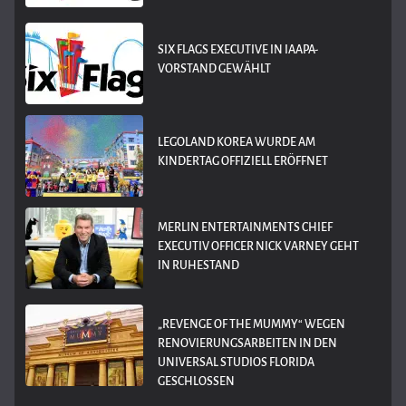
SIX FLAGS EXECUTIVE IN IAAPA-
VORSTAND GEWÄHLT
LEGOLAND KOREA WURDE AM
KINDERTAG OFFIZIELL ERÖFFNET
MERLIN ENTERTAINMENTS CHIEF
EXECUTIV OFFICER NICK VARNEY GEHT
IN RUHESTAND
„REVENGE OF THE MUMMY“ WEGEN
RENOVIERUNGSARBEITEN IN DEN
UNIVERSAL STUDIOS FLORIDA
GESCHLOSSEN