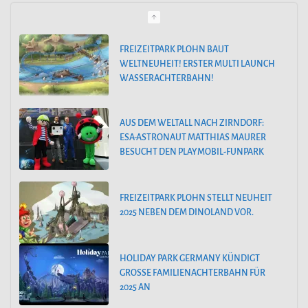
e
FREIZEITPARK PLOHN BAUT
WELTNEUHEIT! ERSTER MULTI LAUNCH
g
WASSERACHTERBAHN!
o
r
AUS DEM WELTALL NACH ZIRNDORF:
i
ESA-ASTRONAUT MATTHIAS MAURER
BESUCHT DEN PLAYMOBIL-FUNPARK
e
n
FREIZEITPARK PLOHN STELLT NEUHEIT
2025 NEBEN DEM DINOLAND VOR.
HOLIDAY PARK GERMANY KÜNDIGT
GROSSE FAMILIENACHTERBAHN FÜR 2
025 AN
PEPPA PIG PARK OINKTASTISCHE PREMIERE IN GÜNZBURG