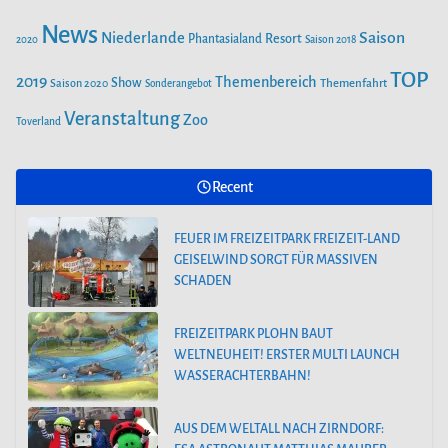
News
Saison
Niederlande
Phantasialand
Resort
2020
Saison 2018
FEUER IM FREIZEITPARK FREIZEIT-LAND
TOP
2019
Themenbereich
Show
GEISELWIND SORGT FÜR MASSIVEN
Saison 2020
Themenfahrt
Sonderangebot
SCHADEN
Veranstaltung
Zoo
Toverland
Recent
FEUER IM FREIZEITPARK FREIZEIT-LAND
GEISELWIND SORGT FÜR MASSIVEN
SCHADEN
FREIZEITPARK PLOHN BAUT
WELTNEUHEIT! ERSTER MULTI LAUNCH
WASSERACHTERBAHN!
AUS DEM WELTALL NACH ZIRNDORF: