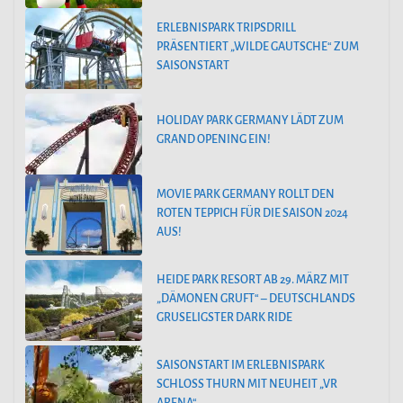
ERLEBNISPARK TRIPSDRILL
PRÄSENTIERT „WILDE GAUTSCHE“ ZUM
SAISONSTART
HOLIDAY PARK GERMANY LÄDT ZUM
GRAND OPENING EIN!
MOVIE PARK GERMANY ROLLT DEN
ROTEN TEPPICH FÜR DIE SAISON 2024
AUS!
HEIDE PARK RESORT AB 29. MÄRZ MIT
„DÄMONEN GRUFT“ – DEUTSCHLANDS
GRUSELIGSTER DARK RIDE
SAISONSTART IM ERLEBNISPARK
SCHLOSS THURN MIT NEUHEIT „VR