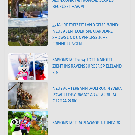
ALOHA OHANA! TROPICAL ISLANDS
BEGRÜSST HAWAII
55 JAHRE FREIZEIT-LAND GEISELWIND:
NEUE ABENTEUER, SPEKTAKULÄRE
SHOWS UND UNVERGESSLICHE
ERINNERUNGEN
SAISONSTART 2024: LOTTI KAROTTI
ZIEHT INS RAVENSBURGER SPIELELAND
EIN
NEUE ACHTERBAHN „VOLTRON NEVERA
POWERED BY RIMAC“ AB 26. APRIL IM
EUROPA-PARK
SAISONSTART IM PLAYMOBIL-FUNPARK